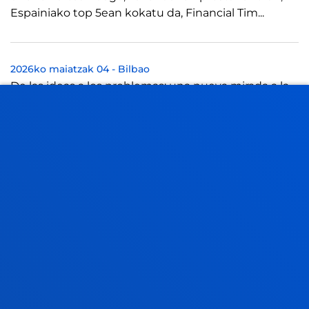
Espainiako top 5ean kokatu da, Financial Tim...
2026ko maiatzak 04
-
Bilbao
De las ideas a los problemas: una nueva mirada a la
innovación empresarial en el Deustalks con Carlos
Osorio
2026ko apirilak 16
-
Donostia-San Sebastián
La Jornada de Empresa Familiar celebra el 16 de abril
su 26ª edición poniendo en valor el arraigo
empresarial
2026ko martxoak 26
-
Bilbao
Deusto Business School recibe a Rebecca Piekkari