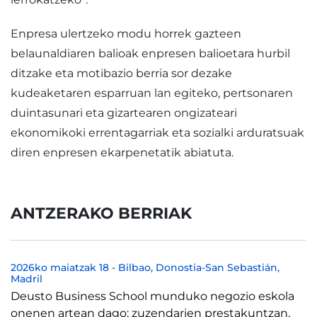
Enpresa ulertzeko modu horrek gazteen
belaunaldiaren balioak enpresen balioetara hurbil
ditzake eta motibazio berria sor dezake
kudeaketaren esparruan lan egiteko, pertsonaren
duintasunari eta gizartearen ongizateari
ekonomikoki errentagarriak eta sozialki arduratsuak
diren enpresen ekarpenetatik abiatuta.
ANTZERAKO BERRIAK
2026ko maiatzak 18
-
Bilbao
Donostia-San Sebastián
Madril
Deusto Business School munduko negozio eskola
onenen artean dago; zuzendarien prestakuntzan,