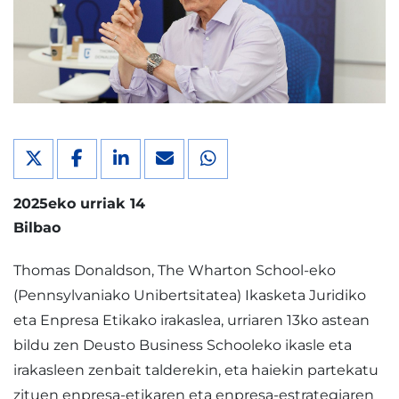
2025eko urriak 14
Bilbao
Thomas Donaldson, The Wharton School-eko
(Pennsylvaniako Unibertsitatea) Ikasketa Juridiko
eta Enpresa Etikako irakaslea, urriaren 13ko astean
bildu zen Deusto Business Schooleko ikasle eta
irakasleen zenbait talderekin, eta haiekin partekatu
zituen enpresa-etikaren eta enpresa-estrategiaren