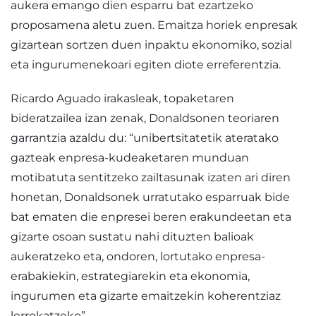
aukera emango dien esparru bat ezartzeko
proposamena aletu zuen. Emaitza horiek enpresak
gizartean sortzen duen inpaktu ekonomiko, sozial
eta ingurumenekoari egiten diote erreferentzia.
Ricardo Aguado irakasleak, topaketaren
bideratzailea izan zenak, Donaldsonen teoriaren
garrantzia azaldu du: “unibertsitatetik ateratako
gazteak enpresa-kudeaketaren munduan
motibatuta sentitzeko zailtasunak izaten ari diren
honetan, Donaldsonek urratutako esparruak bide
bat ematen die enpresei beren erakundeetan eta
gizarte osoan sustatu nahi dituzten balioak
aukeratzeko eta, ondoren, lortutako enpresa-
erabakiekin, estrategiarekin eta ekonomia,
ingurumen eta gizarte emaitzekin koherentziaz
lerrokatzeko”.