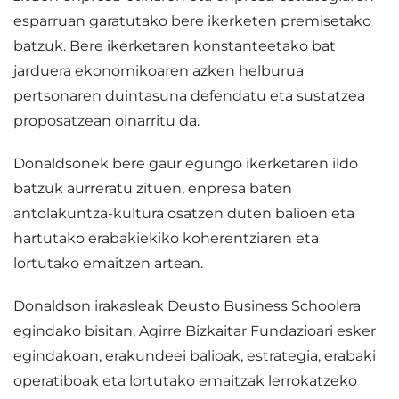
esparruan garatutako bere ikerketen premisetako
batzuk. Bere ikerketaren konstanteetako bat
jarduera ekonomikoaren azken helburua
pertsonaren duintasuna defendatu eta sustatzea
proposatzean oinarritu da.
Donaldsonek bere gaur egungo ikerketaren ildo
batzuk aurreratu zituen, enpresa baten
antolakuntza-kultura osatzen duten balioen eta
hartutako erabakiekiko koherentziaren eta
lortutako emaitzen artean.
Donaldson irakasleak Deusto Business Schoolera
egindako bisitan, Agirre Bizkaitar Fundazioari esker
egindakoan, erakundeei balioak, estrategia, erabaki
operatiboak eta lortutako emaitzak lerrokatzeko