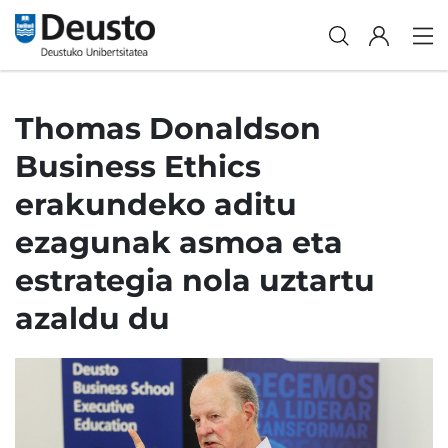
Thomas Donaldson
Business Ethics
erakundeko aditu
ezagunak asmoa eta
estrategia nola uztartu
azaldu du