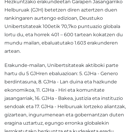
Hezkuntzako erakundeetan Garapen Jasangarriko
Helburuak (GJH) betetzen diren aztertzen duen
rankingaren aurtengo edizioan, Deustuko
Unibertsitateak 100etik 70,7ko puntuazio globala
lortu du, eta horrek 401 – 600 tartean kokatzen du
mundu mailan, ebaluatutako 1.603 erakunderen
artean.
Erakunde-mailan, Unibertsitateak aktiboki parte
hartu du 5 GJHren ebaluazioan: 5. GJHa - Genero
berdintasuna, 8. GJHa - Lan duina eta hazkunde
ekonomikoa, 11. GJHa - Hiri eta komunitate
jasangarriak, 16. GJHa - Bakea, justizia eta instituzio
sendoak eta 17. GJHa - Helburuak lortzeko aliantzak,
gizartean, ingurumenean eta gobernantzan duten
eragina uztartuz, egungo erronka globalekin
lerrokatutako hezkuntza eta kudeaketa eredu