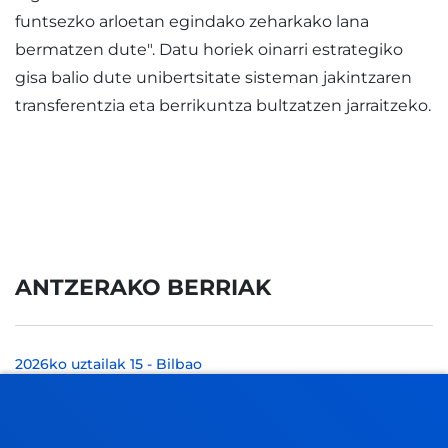
funtsezko arloetan egindako zeharkako lana
bermatzen dute". Datu horiek oinarri estrategiko
gisa balio dute unibertsitate sisteman jakintzaren
transferentzia eta berrikuntza bultzatzen jarraitzeko.
ANTZERAKO BERRIAK
2026ko uztailak 15
-
Bilbao
Deusto participa en el Laboratorio de Ideas de la
Agencia Española de Supervisión de Inteligencia
Artificial