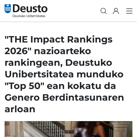
"THE Impact Rankings
2026" nazioarteko
rankingean, Deustuko
Unibertsitatea munduko
"Top 50" ean kokatu da
Genero Berdintasunaren
arloan