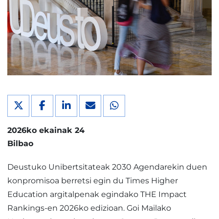
2026ko ekainak 24
Bilbao
Deustuko Unibertsitateak 2030 Agendarekin duen
konpromisoa berretsi egin du Times Higher
Education argitalpenak egindako THE Impact
Rankings-en 2026ko edizioan. Goi Mailako