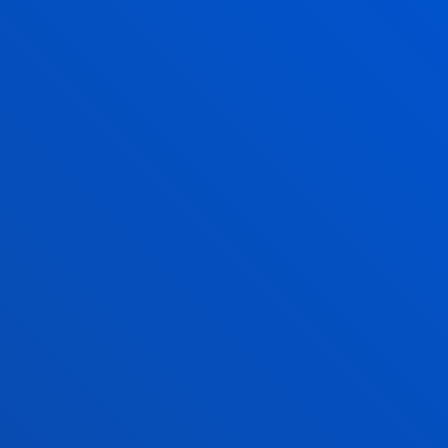
2026ko uztailak 15
-
Bilbao
Deustuko tesi batek CTNNB1 sindromea
(neurogarapeneko gaixotasun bat) duten
pazienteak ebaluatzeko lehenengo protokoloa
diseinatzea lortu...
2026ko uztailak 14
-
Bilbao
Deustuko Unibertsitateak Soziologiako Espainiako
XVI. biltzarra antolatu du Bilbon
2026ko uztailak 14
-
Bilbao
Deustuko Unibertsitateko GrAL batek, simulazio
informatikoaren bidez, etxeetako gas-hodien