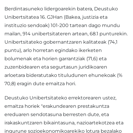
Berdintasuneko lidergoarekin batera, Deustuko
Unibertsitatea 16. GJHan (Bakea, justizia eta
instituzio sendoak) 101-200 tartean dago mundu
mailan, 914 unibertsitateren artean, 68.1 punturekin.
Unibertsitateko gobernantzaren kalitateak (74,1
puntu), arlo horretan egindako ikerketen
bolumenak eta horien garrantziak (71,6) eta
zuzenbidearen eta segurtasun juridikoaren
arloetara bideratutako tituludunen ehunekoak (%
70,8) eragin dute emaitza hori.
Deustuko Unibertsitateko errektorearen ustez,
emaitza horiek "erakundearen prestakuntza
ereduaren sendotasuna berresten dute, eta
irakaskuntzaren bikaintasuna, nazioartekotzea eta
ingurune sozioekonomikoarekiko lotura bezalako