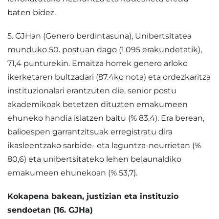
baten bidez.
5. GJHan (Genero berdintasuna), Unibertsitatea
munduko 50. postuan dago (1.095 erakundetatik),
71,4 punturekin. Emaitza horrek genero arloko
ikerketaren bultzadari (87.4ko nota) eta ordezkaritza
instituzionalari erantzuten die, senior postu
akademikoak betetzen dituzten emakumeen
ehuneko handia islatzen baitu (% 83,4). Era berean,
balioespen garrantzitsuak erregistratu dira
ikasleentzako sarbide- eta laguntza-neurrietan (%
80,6) eta unibertsitateko lehen belaunaldiko
emakumeen ehunekoan (% 53,7).
Kokapena bakean, justizian eta instituzio
sendoetan (16. GJHa)