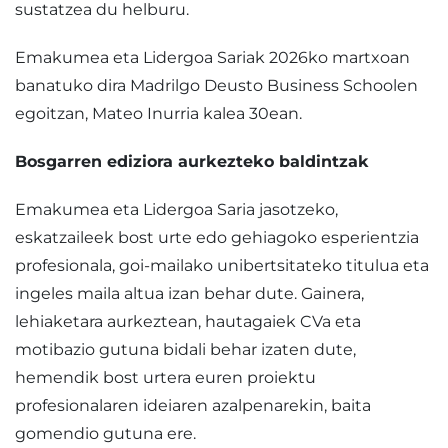
sustatzea du helburu.
Emakumea eta Lidergoa Sariak 2026ko martxoan
banatuko dira Madrilgo Deusto Business Schoolen
egoitzan, Mateo Inurria kalea 30ean.
Bosgarren ediziora aurkezteko baldintzak
Emakumea eta Lidergoa Saria jasotzeko,
eskatzaileek bost urte edo gehiagoko esperientzia
profesionala, goi-mailako unibertsitateko titulua eta
ingeles maila altua izan behar dute. Gainera,
lehiaketara aurkeztean, hautagaiek CVa eta
motibazio gutuna bidali behar izaten dute,
hemendik bost urtera euren proiektu
profesionalaren ideiaren azalpenarekin, baita
gomendio gutuna ere.