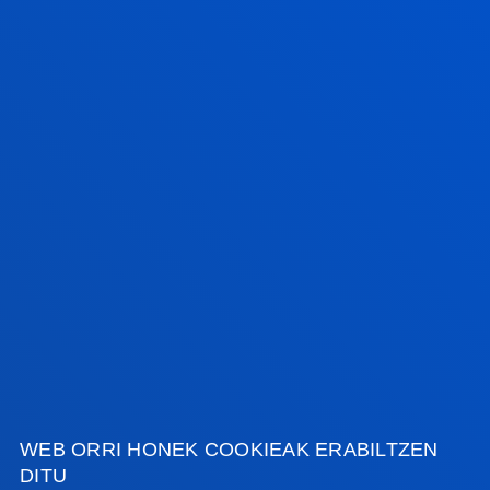
izango du Donostian
2026ko uztailak 17
-
Bilbao
RIEG- Deusto-Bizkaia Ekintzailetza eta Berrikuntza
Globaleko Sarearen bigarren edizioaren amaiera
IKUSI ALBISTE GUZTIAK
FAKULTATEAK
INFORMAZIO PRAKTIKOA
WEB ORRI HONEK COOKIEAK ERABILTZEN
ZER BERRI
DITU