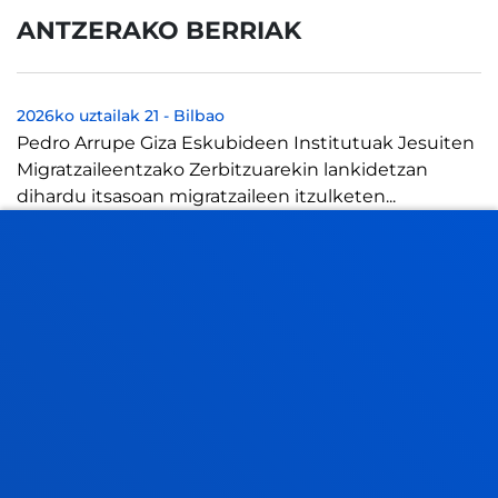
ANTZERAKO BERRIAK
2026ko uztailak 21
-
Bilbao
Pedro Arrupe Giza Eskubideen Institutuak Jesuiten
Migratzaileentzako Zerbitzuarekin lankidetzan
dihardu itsasoan migratzaileen itzulketen...
2026ko uztailak 21
-
Bilbao
Deustuko Unibertsitateko tesi batek enpresa
lidergoaren ideia birformateatzearen alde egin du,
eraldaketa digitalaren "alde ilunaren...
2026ko uztailak 17
-
Bilbao
Donostia-San Sebastián
Deustuko Unibertsitateak ikasle-egoitza berri bat