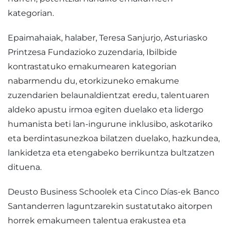
kategorian.
Epaimahaiak, halaber, Teresa Sanjurjo, Asturiasko
Printzesa Fundazioko zuzendaria, Ibilbide
kontrastatuko emakumearen kategorian
nabarmendu du, etorkizuneko emakume
zuzendarien belaunaldientzat eredu, talentuaren
aldeko apustu irmoa egiten duelako eta lidergo
humanista beti lan-ingurune inklusibo, askotariko
eta berdintasunezkoa bilatzen duelako, hazkundea,
lankidetza eta etengabeko berrikuntza bultzatzen
dituena.
Deusto Business Schoolek eta Cinco Días-ek Banco
Santanderren laguntzarekin sustatutako aitorpen
horrek emakumeen talentua erakustea eta