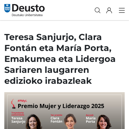
Teresa Sanjurjo, Clara
Fontán eta María Porta,
Emakumea eta Lidergoa
Sariaren laugarren
edizioko irabazleak