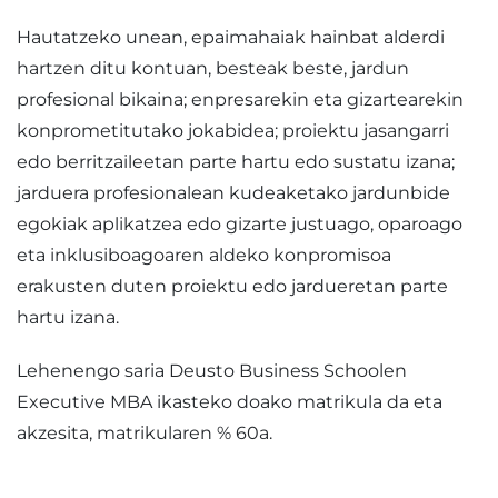
Hautatzeko unean, epaimahaiak hainbat alderdi
hartzen ditu kontuan, besteak beste, jardun
profesional bikaina; enpresarekin eta gizartearekin
konprometitutako jokabidea; proiektu jasangarri
edo berritzaileetan parte hartu edo sustatu izana;
jarduera profesionalean kudeaketako jardunbide
egokiak aplikatzea edo gizarte justuago, oparoago
eta inklusiboagoaren aldeko konpromisoa
erakusten duten proiektu edo jardueretan parte
hartu izana.
Lehenengo saria Deusto Business Schoolen
Executive MBA ikasteko doako matrikula da eta
akzesita, matrikularen % 60a.