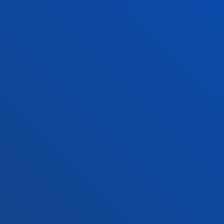
Jarri gurekin harremanetan
Madrilgo egoitza
Ezagutu egoitza
+34 915 77 61 89
Jarri gurekin harremanetan
Jarri gurekin harremanetan
Iradokizunen ontzia
Pribatutasun-politikak eta lege-oharra
Kanal etikoa
Mapa
© 2025 - Eskubide guztiak erreserbatuta