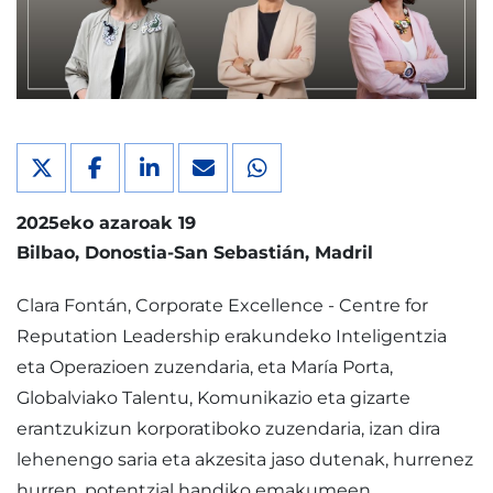
2025eko azaroak 19
Bilbao
Donostia-San Sebastián
Madril
Clara Fontán, Corporate Excellence - Centre for
Reputation Leadership erakundeko Inteligentzia
eta Operazioen zuzendaria, eta María Porta,
Globalviako Talentu, Komunikazio eta gizarte
erantzukizun korporatiboko zuzendaria, izan dira
lehenengo saria eta akzesita jaso dutenak, hurrenez
hurren, potentzial handiko emakumeen