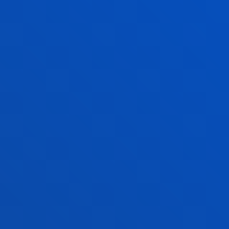
egiteko joera baitute, autonomiareki
sentsibilitatea dutelako.
Erronka horren aurrean, Esther Calv
adimendunen” (wise interventions) a
berariazko prozesu psikologikoak ald
eta oso eraginkorren bidez. Ikerketa
garatuak, osasun mentala hobetzen 
(ziberbullyinga, bikotearen barruko
prebenitzen dituzten soluzioak eskain
biktimizazio digital mota horien e
Diseinatutako eta baliozkotutako es
laburrak dira (ordubete baino gutxia
digitalak eta eskuragarriak, eta hor