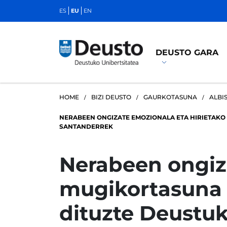
ES
EU
EN
DEUSTO GARA
HOME
BIZI DEUSTO
GAURKOTASUNA
ALBI
NERABEEN ONGIZATE EMOZIONALA ETA HIRIETAKO 
SANTANDERREK
Nerabeen ongiza
mugikortasuna h
dituzte Deustuk