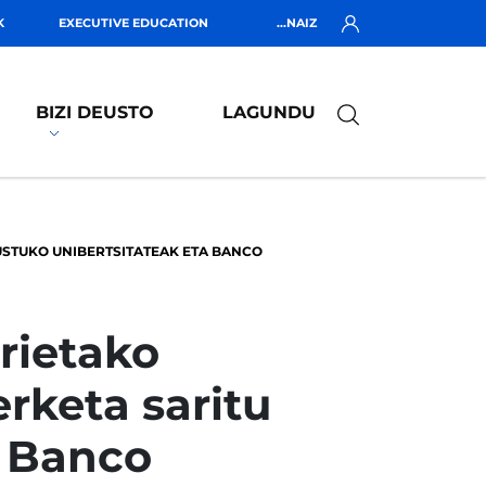
K
EXECUTIVE EDUCATION
...NAIZ
BIZI DEUSTO
LAGUNDU
USTUKO UNIBERTSITATEAK ETA BANCO
rietako
rketa saritu
a Banco