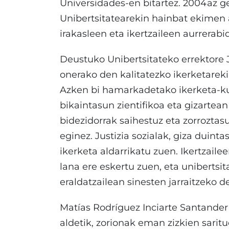
Universidades-en bitartez. 2004az ge
Unibertsitatearekin hainbat ekimen 
irakasleen eta ikertzaileen aurrerab
Deustuko Unibertsitateko errektore
onerako den kalitatezko ikerketare
Azken bi hamarkadetako ikerketa-ku
bikaintasun zientifikoa eta gizartean
bidezidorrak saihestuz eta zorroztas
eginez. Justizia sozialak, giza duin
ikerketa aldarrikatu zuen. Ikertzail
lana ere eskertu zuen, eta unibertsi
eraldatzailean sinesten jarraitzeko de
Matías Rodríguez Inciarte Santander
aldetik, zorionak eman zizkien sarit