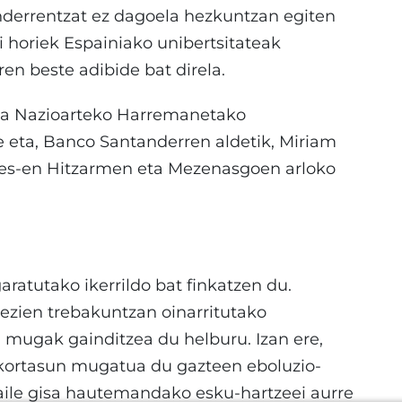
errentzat ez dagoela hezkuntzan egiten
i horiek Espainiako unibertsitateak
ren beste adibide bat direla.
 eta Nazioarteko Harremanetako
e eta, Banco Santanderren aldetik, Miriam
des-en Hitzarmen eta Mezenasgoen arloko
aratutako ikerrildo bat finkatzen du.
lezien trebakuntzan oinarritutako
n mugak gainditzea du helburu. Izan ere,
nkortasun mugatua du gazteen eboluzio-
aile gisa hautemandako esku-hartzeei aurre