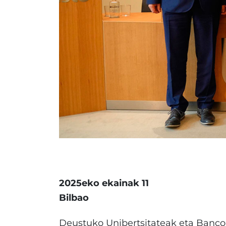
2025eko ekainak 11
Bilbao
Deustuko Unibertsitateak eta Banco 