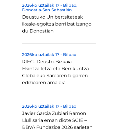
2026ko uztailak 17
-
Bilbao
Donostia-San Sebastián
Deustuko Unibertsitateak
ikasle-egoitza berri bat izango
du Donostian
2026ko uztailak 17
-
Bilbao
RIEG- Deusto-Bizkaia
Ekintzailetza eta Berrikuntza
Globaleko Sarearen bigarren
edizioaren amaiera
2026ko uztailak 17
-
Bilbao
Javier Garcia Zubiari Ramon
Llull saria eman diote SCIE –
BBVA Fundazioa 2026 sarietan