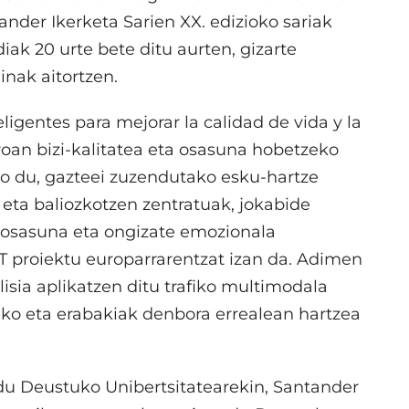
nder Ikerketa Sarien XX. edizioko sariak
iak 20 urte bete ditu aurten, gizarte
inak aitortzen.
ligentes para mejorar la calidad de vida y la
roan bizi-kalitatea eta osasuna hobetzeko
o du, gazteei zuzendutako esku-hartze
n eta baliozkotzen zentratuak, jokabide
 osasuna eta ongizate emozionala
NT proiektu europarrarentzat izan da. Adimen
alisia aplikatzen ditu trafiko multimodala
eko eta erabakiak denbora errealean hartzea
du Deustuko Unibertsitatearekin, Santander