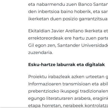
eta nabarmendu zuen Banco Santand
den inbertsioa baino hoberik, eta sar
ikerketan duen posizio garrantzitsua
Ekitaldian Javier Arellano Ikerketa
errektoreordeak ere hartu zuen part
Gil egon zen, Santander Universida
zuzendaria.
Esku-hartze laburrak eta digitalak
Proiektu irabazleak azken urteetan g
Informazioaren transmisioan eta abi
prebentziozko ikuspegi tradizionale
egungo literaturaren arabera, eragi
etapa horretan, nerabeek kontrolatz