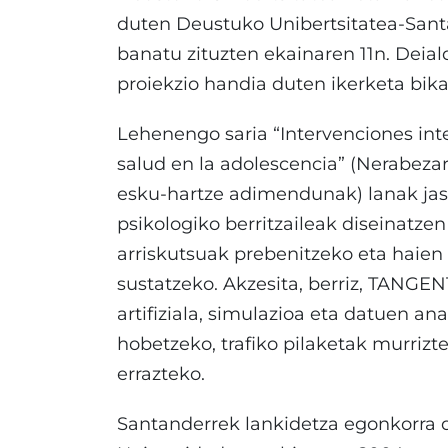
duten Deustuko Unibertsitatea-Santa
banatu zituzten ekainaren 11n. Deiald
proiekzio handia duten ikerketa bika
Lehenengo saria “Intervenciones inte
salud en la adolescencia” (Nerabeza
esku-hartze adimendunak) lanak jas
psikologiko berritzaileak diseinatze
arriskutsuak prebenitzeko eta haien
sustatzeko. Akzesita, berriz, TANGE
artifiziala, simulazioa eta datuen an
hobetzeko, trafiko pilaketak murrizt
errazteko.
Santanderrek lankidetza egonkorra 