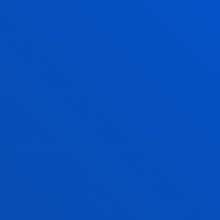
ko eta gizarte aintzatespenarekiko
ete buru duen ikertaldeak “esku-hartze
ldeko apustua egin du. Ikuspegi horrek
atu nahi ditu, esku-hartze psikologiko labur
k, Texasko Unibertsitatearekin lankidetzan
duten eta online arriskuko jokabideak
 abusua, sextinga edo groominga, esaterako)
tzen ditu, baita erresilientzia sustatu ere,
raginpean dauden gazteengan.
ku-hartzeek funtsezko ezaugarriak dituzte:
goko saio bakarrak), autoaplikagarriak,
rek eskala handian ezartzea errazten du