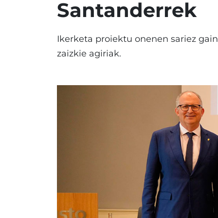
Santanderrek
Ikerketa proiektu onenen sariez gain,
zaizkie agiriak.