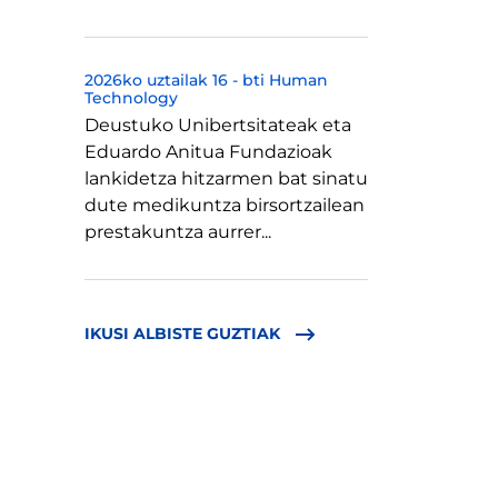
2026ko uztailak 16
-
bti Human
Technology
Deustuko Unibertsitateak eta
Eduardo Anitua Fundazioak
lankidetza hitzarmen bat sinatu
dute medikuntza birsortzailean
prestakuntza aurrer...
IKUSI ALBISTE GUZTIAK