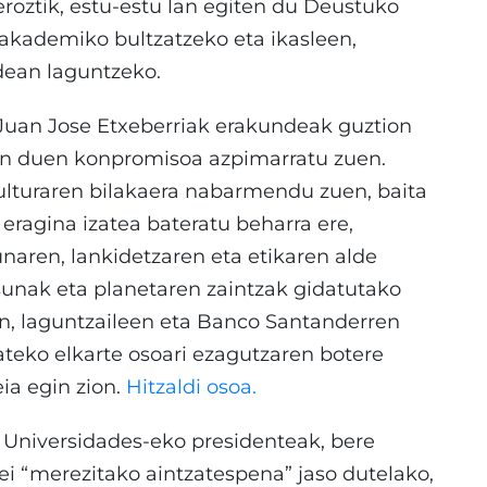
roztik, estu-estu lan egiten du Deustuko
akademiko bultzatzeko eta ikasleen,
idean laguntzeko.
 Juan Jose Etxeberriak erakundeak guztion
kin duen konpromisoa azpimarratu zuen.
lturaren bilakaera nabarmendu zuen, baita
 eragina izatea bateratu beharra ere,
unaren, lankidetzaren eta etikaren alde
tasunak eta planetaren zaintzak gidatutako
een, laguntzaileen eta Banco Santanderren
tateko elkarte osoari ezagutzaren botere
ia egin zion.
Hitzaldi osoa.
 Universidades-eko presidenteak, bere
uei “merezitako aintzatespena” jaso dutelako,