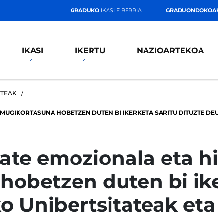
GRADUKO
IKASLE BERRIA
GRADUONDOKOA
IKASI
IKERTU
NAZIOARTEKOA
STEAK
MUGIKORTASUNA HOBETZEN DUTEN BI IKERKETA SARITU DITUZTE DE
te emozionala eta hi
obetzen duten bi ike
o Unibertsitateak et