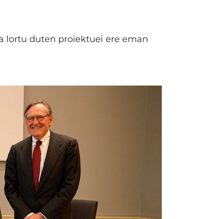
ua lortu duten proiektuei ere eman