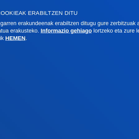
OOKIEAK ERABILTZEN DITU
gi akademikoa
Deusto Agenda
garren erakundeenak erabiltzen ditugu gure zerbitzuak 
tegia
Berriak
zatua erakusteko.
Informazio gehiago
lortzeko eta zure 
o Campus
Sare sozialak
lik
HEMEN
.
txe Nagusia
Deusto Aldizkaria
o Alumni
Blogak
tsitateko artxiboa
Prentsa kabinetea
lpenak
stiako campusa
Gasteizko egoitza
agutu campusa
Ezagutu egoitza
4 943 326 600
+34 945 010 114
rri gurekin harremanetan
Jarri gurekin harremanet