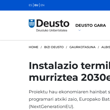
ES
EU
EN
DEUSTO GARA
HOME
BIZI DEUSTO
GAURKOTASUNA
ALBI
Instalazio termi
murriztea 2030
Proiektu hau ekonomiaren hainbat se
programari atxiki zaio, Europako Bat
(NextGenerationEU).