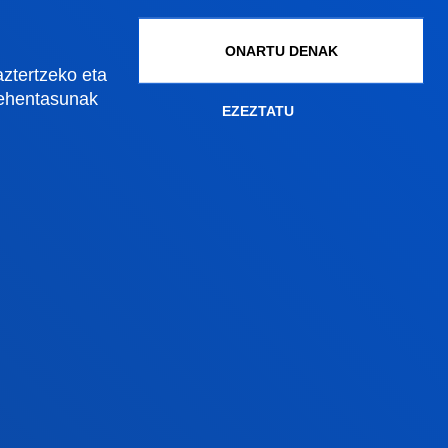
Graduko onarpena
ONARTU DENAK
aztertzeko eta
Graduondoko onarpena
lehentasunak
Doktoregoko onarpena
EZEZTATU
Baldintza ekonomikoak
Bekak eta laguntzak
Gestio akademikoak
Madrilgo egoitza
Ezagutu egoitza
+34 915 77 61 89
an
Jarri gurekin harremanetan