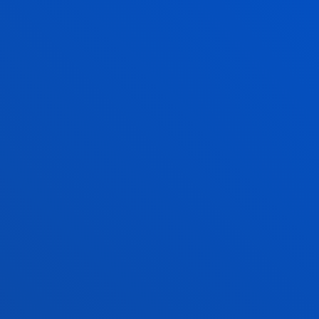
rmazio praktikoa
Zer berri