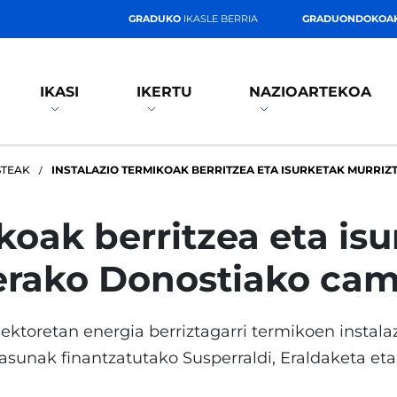
GRADUKO
IKASLE BERRIA
GRADUONDOKOA
IKASI
IKERTU
NAZIOARTEKOA
STEAK
INSTALAZIO TERMIKOAK BERRITZEA ETA ISURKETAK MURRI
koak berritzea eta is
erako Donostiako ca
ktoretan energia berriztagarri termikoen instalaz
asunak finantzatutako Susperraldi, Eraldaketa eta