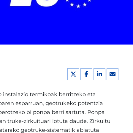
 instalazio termikoak berritzeko eta
oaren esparruan, geotrukeko potentzia
 berotzeko bi ponpa berri sartuta. Ponpa
truke-zirkuituari lotuta daude. Zirkuitu
ietarako geotruke-sistematik abiatuta