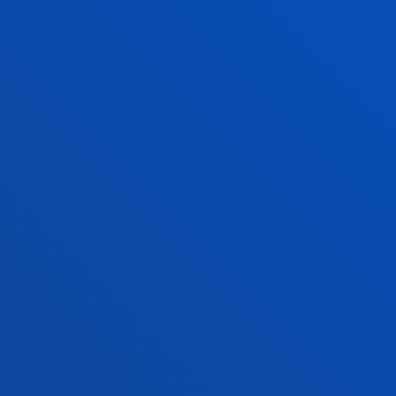
Fakultateak
Info