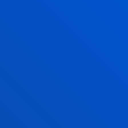
2026ko uztailak 17
-
Bilbao
RIEG- Deusto-Bizkaia
Ekintzailetza eta Berrikuntza
Globaleko Sarearen bigarren
edizioaren amaiera
IKUSI ALBISTE GUZTIAK
Gestioak eta tramiteak