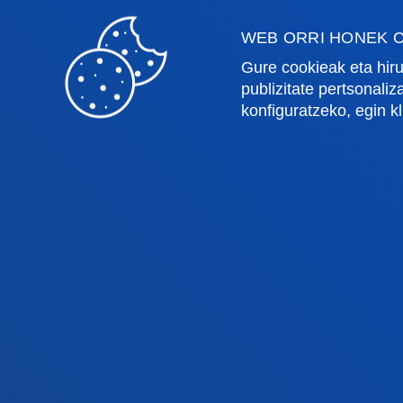
WEB ORRI HONEK C
Osasun Zientziak
Egute
Gure cookieak eta hiru
Gizarte eta Giza Zientziak
Liburu
publizitate pertsonali
Zuzenbidea
Deust
konfiguratzeko, egin k
Deusto Business School
Ikaste
Hezkuntza eta Kirola
Deust
Ingeniaritza
Uniber
Teologia
Argita
Bilboko campusa
Dono
Ezagutu campusa
Ez
+34 944 139 000
+3
Jarri gurekin harremanetan
Ja