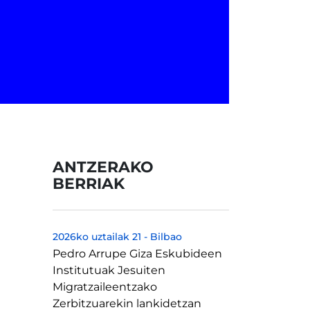
ANTZERAKO
BERRIAK
2026ko uztailak 21
-
Bilbao
Pedro Arrupe Giza Eskubideen
Institutuak Jesuiten
Migratzaileentzako
Zerbitzuarekin lankidetzan