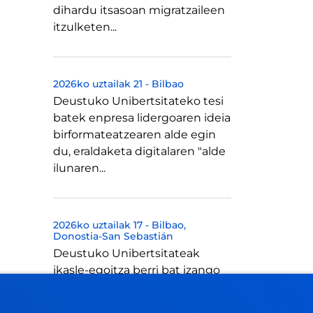
dihardu itsasoan migratzaileen
itzulketen...
2026ko uztailak 21
-
Bilbao
Deustuko Unibertsitateko tesi
batek enpresa lidergoaren ideia
birformateatzearen alde egin
du, eraldaketa digitalaren "alde
ilunaren...
2026ko uztailak 17
-
Bilbao
Donostia-San Sebastián
Deustuko Unibertsitateak
ikasle-egoitza berri bat izango
du Donostian