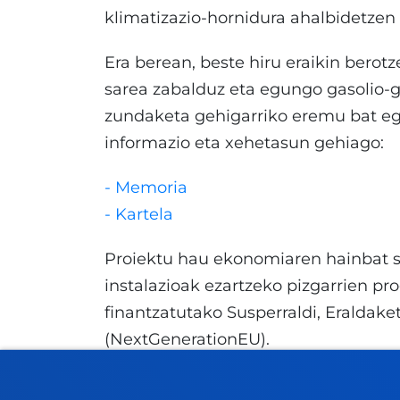
klimatizazio-hornidura ahalbidetzen 
Era berean, beste hiru eraikin berot
sarea zabalduz eta egungo gasolio-g
zundaketa gehigarriko eremu bat egi
informazio eta xehetasun gehiago:
- Memoria
- Kartela
Proiektu hau ekonomiaren hainbat se
instalazioak ezartzeko pizgarrien pr
finantzatutako Susperraldi, Eraldake
(NextGenerationEU).