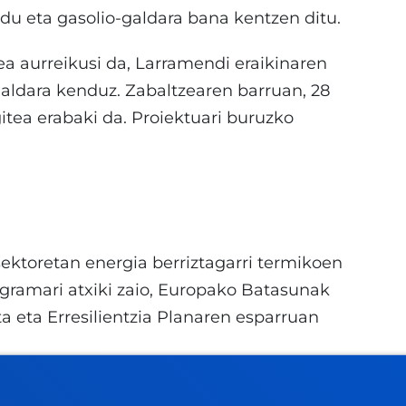
du eta gasolio-galdara bana kentzen ditu.
zea aurreikusi da, Larramendi eraikinaren
aldara kenduz. Zabaltzearen barruan, 28
tea erabaki da. Proiektuari buruzko
ktoretan energia berriztagarri termikoen
ogramari atxiki zaio, Europako Batasunak
ta eta Erresilientzia Planaren esparruan