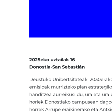
2025eko uztailak 16
Donostia-San Sebastián
Deustuko Unibertsitateak, 2030erako
emisioak murrizteko plan estrategik
handitzea aurreikusi du, ura eta ura
horiek Donostiako campusean dagoen 
horrek Arrupe eraikinerako eta Antx