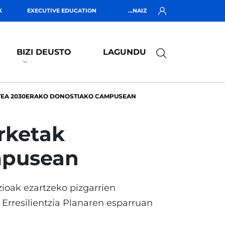
K
EXECUTIVE EDUCATION
...NAIZ
BIZI DEUSTO
LAGUNDU
ZTEA 2030ERAKO DONOSTIAKO CAMPUSEAN
urketak
mpusean
ioak ezartzeko pizgarrien
 Erresilientzia Planaren esparruan