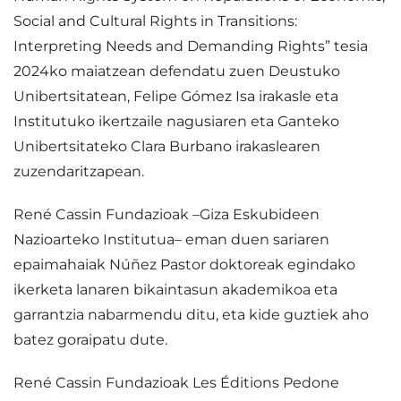
Social and Cultural Rights in Transitions:
Interpreting Needs and Demanding Rights” tesia
2024ko maiatzean defendatu zuen Deustuko
Unibertsitatean, Felipe Gómez Isa irakasle eta
Institutuko ikertzaile nagusiaren eta Ganteko
Unibertsitateko Clara Burbano irakaslearen
zuzendaritzapean.
René Cassin Fundazioak –Giza Eskubideen
Nazioarteko Institutua– eman duen sariaren
epaimahaiak Núñez Pastor doktoreak egindako
ikerketa lanaren bikaintasun akademikoa eta
garrantzia nabarmendu ditu, eta kide guztiek aho
batez goraipatu dute.
René Cassin Fundazioak Les Éditions Pedone