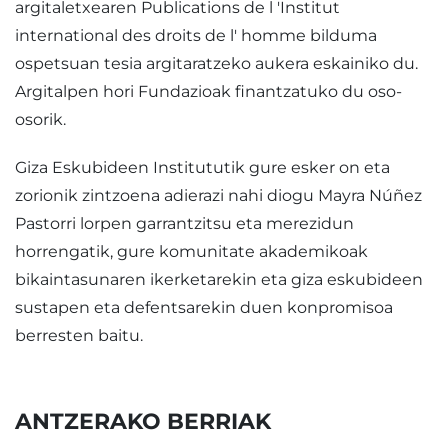
argitaletxearen Publications de l 'Institut
international des droits de l' homme bilduma
ospetsuan tesia argitaratzeko aukera eskainiko du.
Argitalpen hori Fundazioak finantzatuko du oso-
osorik.
Giza Eskubideen Institututik gure esker on eta
zorionik zintzoena adierazi nahi diogu Mayra Núñez
Pastorri lorpen garrantzitsu eta merezidun
horrengatik, gure komunitate akademikoak
bikaintasunaren ikerketarekin eta giza eskubideen
sustapen eta defentsarekin duen konpromisoa
berresten baitu.
ANTZERAKO BERRIAK