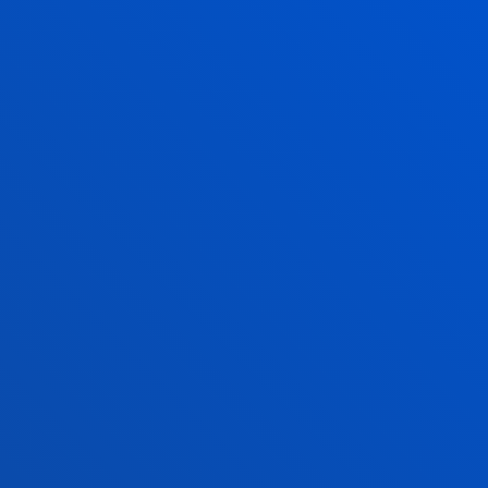
2026ko uztailak 17
-
Bilbao
RIEG- Deusto-Bizkaia Ekintzailetza eta Berrikuntza
Globaleko Sarearen bigarren edizioaren amaiera
IKUSI ALBISTE GUZTIAK
FAKULTATEAK
INFORMAZIO PRAKTIKOA
ZER BERRI
GESTIOAK ETA TRAMITEAK