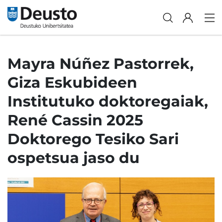
Mayra Núñez Pastorrek,
Giza Eskubideen
Institutuko doktoregaiak,
René Cassin 2025
Doktorego Tesiko Sari
ospetsua jaso du