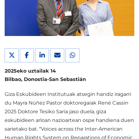
2025eko uztailak 14
Bilbao
Donostia-San Sebastián
Giza Eskubideen Institutuak atsegin handiz iragarri
du Mayra Núñez Pastor doktoregaiak René Cassin
2025 Doktore Tesiko Saria jaso duela, giza
eskubideen arloan nazioartean ospe handiena duen
sarietako bat. “Voices across the Inter-American
Human Rights System on Reparations of Economic,