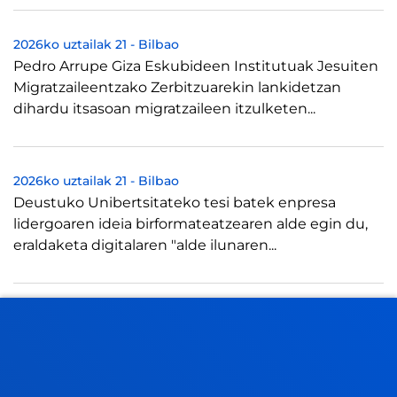
2026ko uztailak 21
-
Bilbao
Pedro Arrupe Giza Eskubideen Institutuak Jesuiten
Migratzaileentzako Zerbitzuarekin lankidetzan
dihardu itsasoan migratzaileen itzulketen...
2026ko uztailak 21
-
Bilbao
Deustuko Unibertsitateko tesi batek enpresa
lidergoaren ideia birformateatzearen alde egin du,
eraldaketa digitalaren "alde ilunaren...
2026ko uztailak 17
-
Bilbao
Donostia-San Sebastián
Deustuko Unibertsitateak ikasle-egoitza berri bat
izango du Donostian