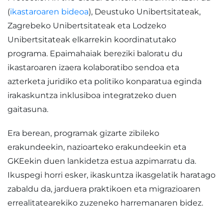
(
ikastaroaren bideoa
), Deustuko Unibertsitateak,
Zagrebeko Unibertsitateak eta Lodzeko
Unibertsitateak elkarrekin koordinatutako
programa. Epaimahaiak bereziki baloratu du
ikastaroaren izaera kolaboratibo sendoa eta
azterketa juridiko eta politiko konparatua eginda
irakaskuntza inklusiboa integratzeko duen
gaitasuna.
Era berean, programak gizarte zibileko
erakundeekin, nazioarteko erakundeekin eta
GKEekin duen lankidetza estua azpimarratu da.
Ikuspegi horri esker, ikaskuntza ikasgelatik haratago
zabaldu da, jarduera praktikoen eta migrazioaren
errealitatearekiko zuzeneko harremanaren bidez.