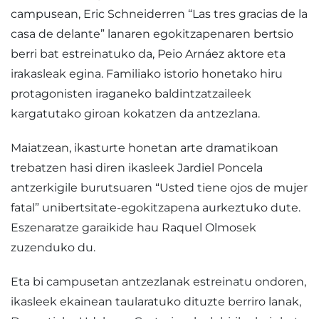
campusean, Eric Schneiderren “Las tres gracias de la
casa de delante” lanaren egokitzapenaren bertsio
berri bat estreinatuko da, Peio Arnáez aktore eta
irakasleak egina. Familiako istorio honetako hiru
protagonisten iraganeko baldintzatzaileek
kargatutako giroan kokatzen da antzezlana.
Maiatzean, ikasturte honetan arte dramatikoan
trebatzen hasi diren ikasleek Jardiel Poncela
antzerkigile burutsuaren “Usted tiene ojos de mujer
fatal” unibertsitate-egokitzapena aurkeztuko dute.
Eszenaratze garaikide hau Raquel Olmosek
zuzenduko du.
Eta bi campusetan antzezlanak estreinatu ondoren,
ikasleek ekainean taularatuko dituzte berriro lanak,