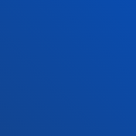
Gasteizko egoitza
Ezagutu egoitza
+34 945 010 114
Jarri gurekin harremanetan
Madrilgo egoitza
Ezagutu egoitza
+34 915 77 61 89
Jarri gurekin harremanetan
Jarri gurekin harremanetan
Iradokizunen ontzia
Pribatutasun-politikak eta lege-oharra
Kanal etikoa