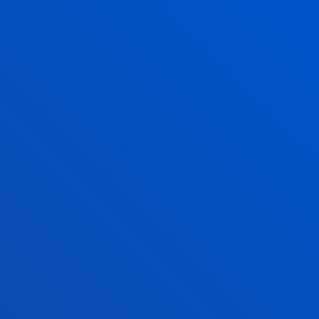
2026ko uztailak 17
-
Bilbao
Javier Garcia Zubiari Ramon Llull saria eman diote
SCIE – BBVA Fundazioa 2026 sarietan
2026ko uztailak 16
-
bti Human Technology
Deustuko Unibertsitateak eta Eduardo Anitua
Fundazioak lankidetza hitzarmen bat sinatu dute
medikuntza birsortzailean prestakuntza aurrer...
IKUSI ALBISTE GUZTIAK
FAKULTATEAK