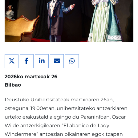
2026ko martxoak 26
Bilbao
Deustuko Unibertsitateak martxoaren 26an,
osteguna, 19:00etan, unibertsitateko antzerkiaren
urteko erakustaldia egingo du Paraninfoan, Oscar
Wilde antzerkigilearen “El abanico de Lady
Windermere” antzezlan bikainaren egokitzapen