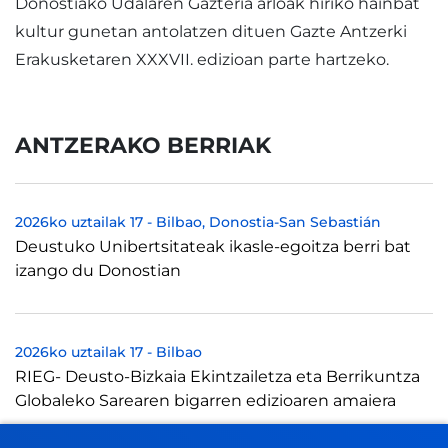
Donostiako Udalaren Gazteria arloak hiriko hainbat
kultur gunetan antolatzen dituen Gazte Antzerki
Erakusketaren XXXVII. edizioan parte hartzeko.
ANTZERAKO BERRIAK
2026ko uztailak 17
-
Bilbao
Donostia-San Sebastián
Deustuko Unibertsitateak ikasle-egoitza berri bat
izango du Donostian
2026ko uztailak 17
-
Bilbao
RIEG- Deusto-Bizkaia Ekintzailetza eta Berrikuntza
Globaleko Sarearen bigarren edizioaren amaiera