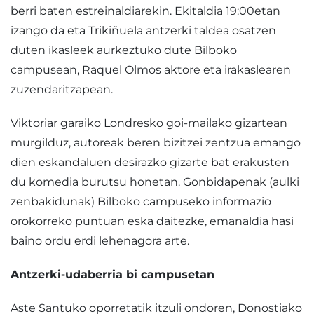
berri baten estreinaldiarekin. Ekitaldia 19:00etan
izango da eta Trikiñuela antzerki taldea osatzen
duten ikasleek aurkeztuko dute Bilboko
campusean, Raquel Olmos aktore eta irakaslearen
zuzendaritzapean.
Viktoriar garaiko Londresko goi-mailako gizartean
murgilduz, autoreak beren bizitzei zentzua emango
dien eskandaluen desirazko gizarte bat erakusten
du komedia burutsu honetan. Gonbidapenak (aulki
zenbakidunak) Bilboko campuseko informazio
orokorreko puntuan eska daitezke, emanaldia hasi
baino ordu erdi lehenagora arte.
Antzerki-udaberria bi campusetan
Aste Santuko oporretatik itzuli ondoren, Donostiako