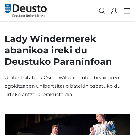
Lady Windermerek
abanikoa ireki du
Deustuko Paraninfoan
Unibertsitateak Oscar Wilderen obra bikainaren
egokitzapen unibertsitario batekin ospatuko du
urteko antzerki erakustaldia.