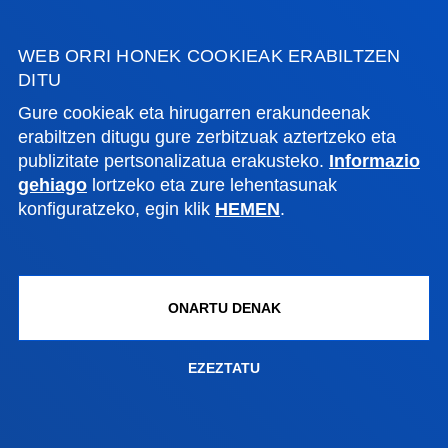
INFORMAZIO PRAKTIKOA
WEB ORRI HONEK COOKIEAK ERABILTZEN
DITU
ZER BERRI
Gure cookieak eta hirugarren erakundeenak
erabiltzen ditugu gure zerbitzuak aztertzeko eta
GESTIOAK ETA TRAMITEAK
publizitate pertsonalizatua erakusteko.
Informazio
gehiago
lortzeko eta zure lehentasunak
konfiguratzeko, egin klik
HEMEN
.
Bilboko campusa
Ezagutu campusa
+34 944 139 000
Jarri gurekin harremanetan
ONARTU DENAK
Donostiako campusa
EZEZTATU
Ezagutu campusa
+34 943 326 600
Jarri gurekin harremanetan