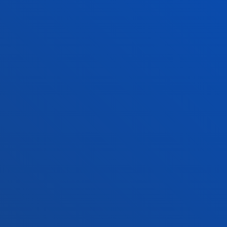
Gasteizko egoitza
Ezagutu egoitza
+34 945 010 114
Jarri gurekin harremanetan
Madrilgo egoitza
Ezagutu egoitza
+34 915 77 61 89
Jarri gurekin harremanetan
Jarri gurekin harremanetan
Iradokizunen ontzia