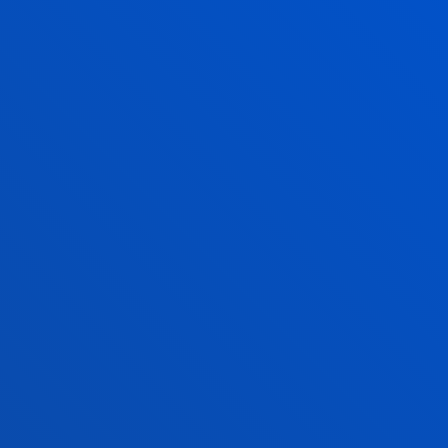
2026ko uztailak 17
-
Bilbao
Donostia-San Sebastián
Deustuko Unibertsitateak ikasle-egoitza berri bat
izango du Donostian
2026ko uztailak 17
-
Bilbao
RIEG- Deusto-Bizkaia Ekintzailetza eta Berrikuntza
Globaleko Sarearen bigarren edizioaren amaiera
IKUSI ALBISTE GUZTIAK
FAKULTATEAK