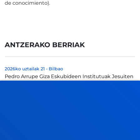
de conocimiento).
ANTZERAKO BERRIAK
2026ko uztailak 21
-
Bilbao
Pedro Arrupe Giza Eskubideen Institutuak Jesuiten
Migratzaileentzako Zerbitzuarekin lankidetzan
dihardu itsasoan migratzaileen itzulketen...
2026ko uztailak 21
-
Bilbao
Deustuko Unibertsitateko tesi batek enpresa
lidergoaren ideia birformateatzearen alde egin du,
eraldaketa digitalaren "alde ilunaren...