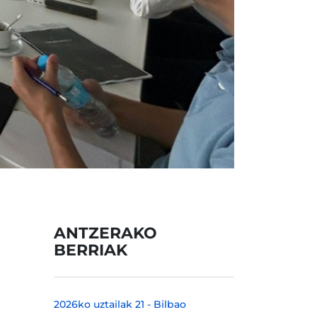
ANTZERAKO
BERRIAK
2026ko uztailak 21
-
Bilbao