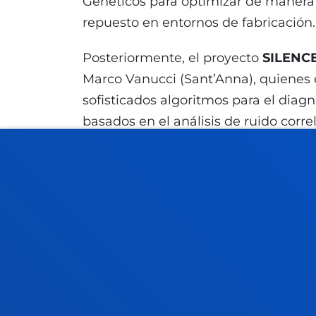
Genéticos para optimizar de manera i
repuesto en entornos de fabricación.
Posteriormente, el proyecto
SILENC
Marco Vanucci (Sant’Anna), quienes 
sofisticados algoritmos para el diag
basados en el análisis de ruido corre
Tras una breve pausa, se abordaron
proyecto
OPTIMA DONES
. El profes
Granada, captaron el interés del for
Inteligencia Artificial semántica dis
de decisiones de mantenimiento en e
Mirada al futuro: Sevilla 2027 y deb
El evento no solo sirvió para evaluar 