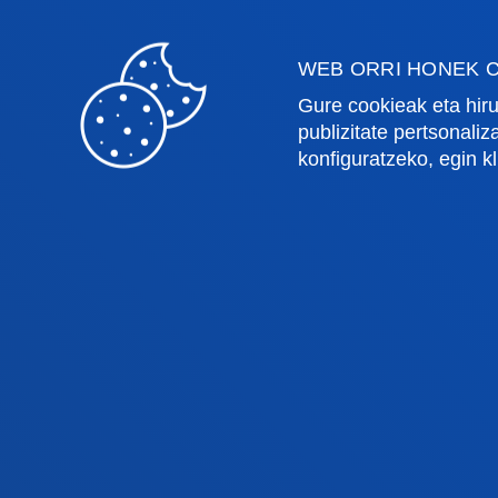
europea sobre resiliencia, digitaliza
WEB ORRI HONEK C
Gure cookieak eta hiru
publizitate pertsonali
konfiguratzeko, egin k
Fakultateak
Info
Osasun Zientziak
Egute
Gizarte eta Giza Zientziak
Liburu
Zuzenbidea
Deust
Deusto Business School
Ikaste
Hezkuntza eta Kirola
Deust
Ingeniaritza
Uniber