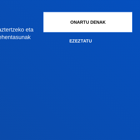
ONARTU DENAK
aztertzeko eta
lehentasunak
EZEZTATU
Gestioak eta tramiteak
Graduko onarpena
Graduondoko onarpena
Doktoregoko onarpena
Baldintza ekonomikoak
Bekak eta laguntzak
Gestio akademikoak