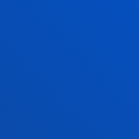
os años. El profesor Antonio Jesús Sánchez
freció un adelanto exclusivo de los
a IFAC (AMEST-IMS 2027) que se celebrarán en
e centrarán en la ingeniería de
mas de manufactura inteligente.
nda de debate abierto moderada por
Complutense de Madrid y Secretario General
o asistente coincidieron en la necesidad de
dades y el tejido industrial para liderar de
la Industria 5.0, donde la automatización y el
ónicamente.
ESReDA y la Universidad de Deusto
atégicos en el mapa de la investigación