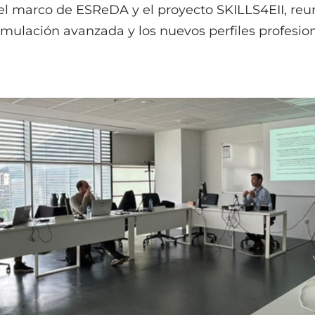
el marco de ESReDA y el proyecto SKILLS4EII, reun
l, simulación avanzada y los nuevos perfiles profes