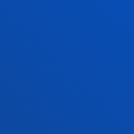
trazar la hoja de ruta de los próxim
Herguedas (Universidad de Sevilla) o
prestigiosos talleres conjuntos de l
Sevilla en abril de 2027, los cuales s
mantenimiento avanzado y los siste
La jornada cerró con una mesa redo
Antonio Jesús Guillén (Universidad 
de ESReDA). Los ponentes y el públic
estrechar los lazos entre las universi
manera eficiente la transición hacia 
factor humano deben coexistir arm
Con la clausura de este seminario, 
consolidan su papel como nodos estr