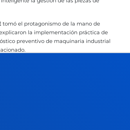
nteligente la gestión de las piezas de
E
tomó el protagonismo de la mano de
explicaron la implementación práctica de
nóstico preventivo de maquinaria industrial
lacionado.
 los entornos de máxima complejidad con el
or Juan Chiachío de la Universidad de
o al exponer un sistema experto basado en
eñado específicamente para facilitar la toma
ntornos con presencia de alta radiación.
ate abierto
el estado del arte de la industria, sino para