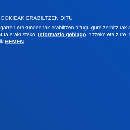
ción y excelencia operacional.
OOKIEAK ERABILTZEN DITU
garren erakundeenak erabiltzen ditugu gure zerbitzuak 
zatua erakusteko.
Informazio gehiago
lortzeko eta zure 
lik
HEMEN
.
rmazio praktikoa
Zer berri
gi akademikoa
Deusto Agenda
tegia
Berriak
o Campus
Sare sozialak
txe Nagusia
Deusto Aldizkaria
o Alumni
Blogak
tsitateko artxiboa
Prentsa kabinetea