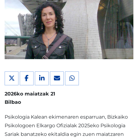
2026ko maiatzak 21
Bilbao
Psikologia Kalean ekimenaren esparruan, Bizkaiko
Psikologoen Elkargo Ofizialak 2025eko Psikologia
Sariak banatzeko ekitaldia egin zuen maiatzaren