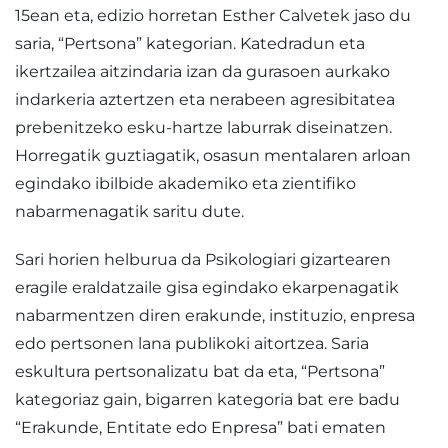
15ean eta, edizio horretan Esther Calvetek jaso du
saria, “Pertsona” kategorian. Katedradun eta
ikertzailea aitzindaria izan da gurasoen aurkako
indarkeria aztertzen eta nerabeen agresibitatea
prebenitzeko esku-hartze laburrak diseinatzen.
Horregatik guztiagatik, osasun mentalaren arloan
egindako ibilbide akademiko eta zientifiko
nabarmenagatik saritu dute.
Sari horien helburua da Psikologiari gizartearen
eragile eraldatzaile gisa egindako ekarpenagatik
nabarmentzen diren erakunde, instituzio, enpresa
edo pertsonen lana publikoki aitortzea. Saria
eskultura pertsonalizatu bat da eta, “Pertsona”
kategoriaz gain, bigarren kategoria bat ere badu
“Erakunde, Entitate edo Enpresa” bati ematen