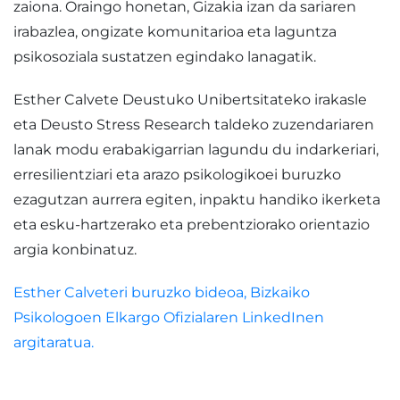
zaiona. Oraingo honetan, Gizakia izan da sariaren
irabazlea, ongizate komunitarioa eta laguntza
psikosoziala sustatzen egindako lanagatik.
Esther Calvete Deustuko Unibertsitateko irakasle
eta Deusto Stress Research taldeko zuzendariaren
lanak modu erabakigarrian lagundu du indarkeriari,
erresilientziari eta arazo psikologikoei buruzko
ezagutzan aurrera egiten, inpaktu handiko ikerketa
eta esku-hartzerako eta prebentziorako orientazio
argia konbinatuz.
Esther Calveteri buruzko bideoa, Bizkaiko
Psikologoen Elkargo Ofizialaren LinkedInen
argitaratua.