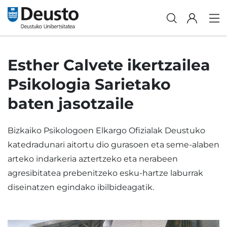
Esther Calvete ikertzailea
Psikologia Sarietako
baten jasotzaile
Bizkaiko Psikologoen Elkargo Ofizialak Deustuko
katedradunari aitortu dio gurasoen eta seme-alaben
arteko indarkeria aztertzeko eta nerabeen
agresibitatea prebenitzeko esku-hartze laburrak
diseinatzen egindako ibilbideagatik.