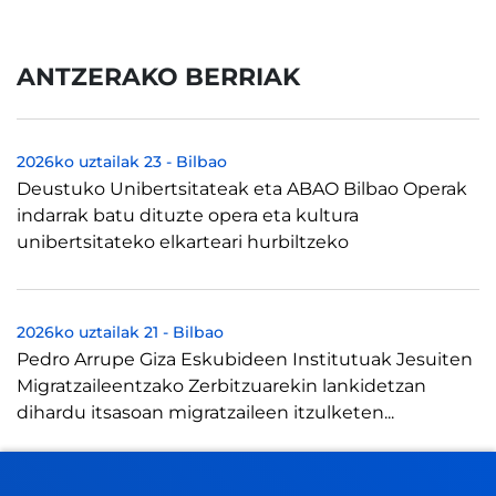
ANTZERAKO BERRIAK
2026ko uztailak 23
-
Bilbao
Deustuko Unibertsitateak eta ABAO Bilbao Operak
indarrak batu dituzte opera eta kultura
unibertsitateko elkarteari hurbiltzeko
2026ko uztailak 21
-
Bilbao
Pedro Arrupe Giza Eskubideen Institutuak Jesuiten
Migratzaileentzako Zerbitzuarekin lankidetzan
dihardu itsasoan migratzaileen itzulketen...