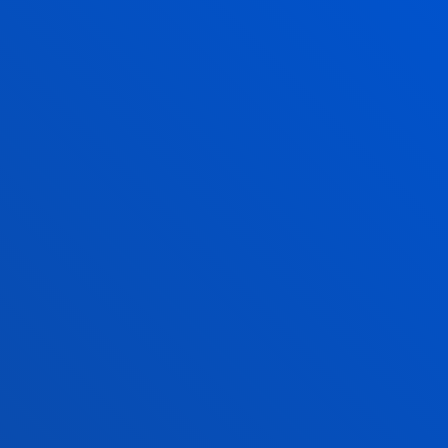
2026ko uztailak 21
-
Bilbao
Deustuko Unibertsitateko tesi batek enpresa
lidergoaren ideia birformateatzearen alde egin du,
eraldaketa digitalaren "alde ilunaren...
2026ko uztailak 17
-
Bilbao
Donostia-San Sebastián
Deustuko Unibertsitateak ikasle-egoitza berri bat
izango du Donostian
IKUSI ALBISTE GUZTIAK
FAKULTATEAK
INFORMAZIO PRAKTIKOA