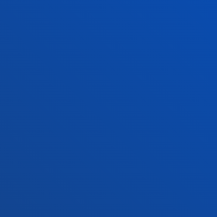
Ezagutu egoitza
+34 945 010 114
Jarri gurekin harremanetan
Madrilgo egoitza
Ezagutu egoitza
+34 915 77 61 89
Jarri gurekin harremanetan
Jarri gurekin harremanetan
Iradokizunen ontzia
Pribatutasun-politikak eta lege-oharra
Kanal etikoa
Mapa