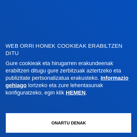
IKUSI ALBISTE GUZTIAK
FAKULTATEAK
WEB ORRI HONEK COOKIEAK ERABILTZEN
INFORMAZIO PRAKTIKOA
DITU
Gure cookieak eta hirugarren erakundeenak
ZER BERRI
erabiltzen ditugu gure zerbitzuak aztertzeko eta
publizitate pertsonalizatua erakusteko.
Informazio
GESTIOAK ETA TRAMITEAK
gehiago
lortzeko eta zure lehentasunak
konfiguratzeko, egin klik
HEMEN
.
Bilboko campusa
Ezagutu campusa
+34 944 139 000
ONARTU DENAK
Jarri gurekin harremanetan