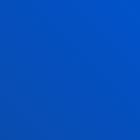
2026ko uztailak 17
-
Bilbao
RIEG- Deusto-Bizkaia Ekintzailetza eta Berrikuntza
Globaleko Sarearen bigarren edizioaren amaiera
2026ko uztailak 17
-
Bilbao
Javier Garcia Zubiari Ramon Llull saria eman diote
SCIE – BBVA Fundazioa 2026 sarietan
2026ko uztailak 16
-
bti Human Technology
Deustuko Unibertsitateak eta Eduardo Anitua
Fundazioak lankidetza hitzarmen bat sinatu dute
medikuntza birsortzailean prestakuntza aurrer...