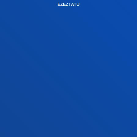
EZEZTATU
Donostiako campusa
Ezagutu campusa
+34 943 326 600
Jarri gurekin harremanetan
Gasteizko egoitza
Ezagutu egoitza
+34 945 010 114
Jarri gurekin harremanetan
Madrilgo egoitza
Ezagutu egoitza
+34 915 77 61 89
Jarri gurekin harremanetan