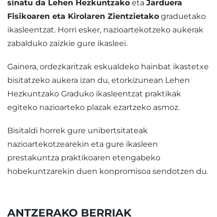
sinatu da Lehen Hezkuntzako
eta
Jarduera
Fisikoaren eta Kirolaren Zientzietako
graduetako
ikasleentzat. Horri esker, nazioartekotzeko aukerak
zabalduko zaizkie gure ikasleei.
Gainera, ordezkaritzak eskualdeko hainbat ikastetxe
bisitatzeko aukera izan du, etorkizunean Lehen
Hezkuntzako Graduko ikasleentzat praktikak
egiteko nazioarteko plazak ezartzeko asmoz.
Bisitaldi horrek gure unibertsitateak
nazioartekotzearekin eta gure ikasleen
prestakuntza praktikoaren etengabeko
hobekuntzarekin duen konpromisoa sendotzen du.
ANTZERAKO BERRIAK