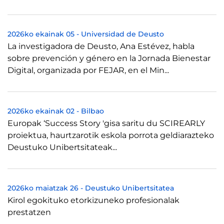
2026ko ekainak 05
-
Universidad de Deusto
La investigadora de Deusto, Ana Estévez, habla
sobre prevención y género en la Jornada Bienestar
Digital, organizada por FEJAR, en el Min...
2026ko ekainak 02
-
Bilbao
Europak ‘Success Story 'gisa saritu du SCIREARLY
proiektua, haurtzarotik eskola porrota geldiarazteko
Deustuko Unibertsitateak...
2026ko maiatzak 26
-
Deustuko Unibertsitatea
Kirol egokituko etorkizuneko profesionalak
prestatzen