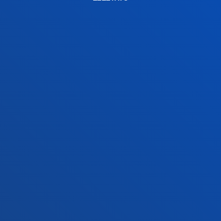
Jarri gurekin harremanetan
Madrilgo egoitza
Ezagutu egoitza
+34 915 77 61 89
Jarri gurekin harremanetan
Jarri gurekin harremanetan
Iradokizunen ontzia
Pribatutasun-politikak eta lege-oharra
Kanal etikoa
Mapa
© 2025 - Eskubide guztiak erreserbatuta