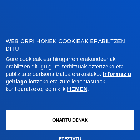
GESTIOAK ETA TRAMITEAK
Bilboko campusa
Ezagutu campusa
WEB ORRI HONEK COOKIEAK ERABILTZEN
+34 944 139 000
DITU
Jarri gurekin harremanetan
Gure cookieak eta hirugarren erakundeenak
erabiltzen ditugu gure zerbitzuak aztertzeko eta
Donostiako campusa
publizitate pertsonalizatua erakusteko.
Informazio
Ezagutu campusa
gehiago
lortzeko eta zure lehentasunak
konfiguratzeko, egin klik
HEMEN
.
+34 943 326 600
Jarri gurekin harremanetan
Gasteizko egoitza
ONARTU DENAK
Ezagutu egoitza
+34 945 010 114
EZEZTATU