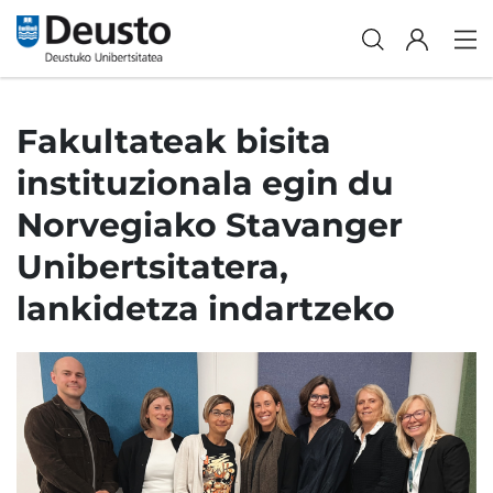
Fakultateak bisita
instituzionala egin du
Norvegiako Stavanger
Unibertsitatera,
lankidetza indartzeko