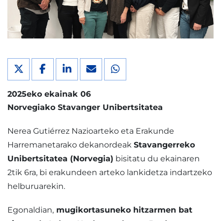
2025eko ekainak 06
Norvegiako Stavanger Unibertsitatea
Nerea Gutiérrez Nazioarteko eta Erakunde
Harremanetarako dekanordeak
Stavangerreko
Unibertsitatea (Norvegia)
bisitatu du ekainaren
2tik 6ra, bi erakundeen arteko lankidetza indartzeko
helburuarekin.
Egonaldian,
mugikortasuneko hitzarmen bat