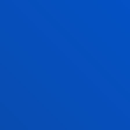
errendimendua, eta hala frogatu zuen zientziak eta
ikerketa sozialak ikasleen bizitzak hobetzeko
benetako gaitasuna dutela.
ANTZERAKO BERRIAK
2026ko uztailak 21
-
Bilbao
Pedro Arrupe Giza Eskubideen Institutuak Jesuiten
Migratzaileentzako Zerbitzuarekin lankidetzan
dihardu itsasoan migratzaileen itzulketen...
2026ko uztailak 21
-
Bilbao