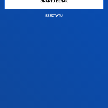
ONARTU DENAK
FAKULTATEAK
EZEZTATU
INFORMAZIO PRAKTIKOA
ZER BERRI
GESTIOAK ETA TRAMITEAK
Bilboko campusa
Ezagutu campusa
+34 944 139 000
Jarri gurekin harremanetan
Donostiako campusa