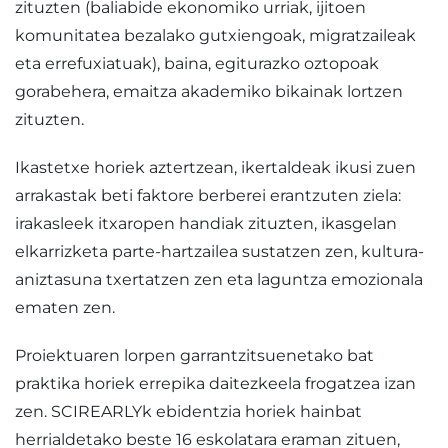
zituzten (baliabide ekonomiko urriak, ijitoen
komunitatea bezalako gutxiengoak, migratzaileak
eta errefuxiatuak), baina, egiturazko oztopoak
gorabehera, emaitza akademiko bikainak lortzen
zituzten.
Ikastetxe horiek aztertzean, ikertaldeak ikusi zuen
arrakastak beti faktore berberei erantzuten ziela:
irakasleek itxaropen handiak zituzten, ikasgelan
elkarrizketa parte-hartzailea sustatzen zen, kultura-
aniztasuna txertatzen zen eta laguntza emozionala
ematen zen.
Proiektuaren lorpen garrantzitsuenetako bat
praktika horiek errepika daitezkeela frogatzea izan
zen. SCIREARLYk ebidentzia horiek hainbat
herrialdetako beste 16 eskolatara eraman zituen,