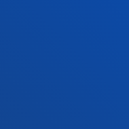
Ezagutu campusa
+34 943 326 600
Jarri gurekin harremanetan
Gasteizko egoitza
Ezagutu egoitza
+34 945 010 114
Jarri gurekin harremanetan
Madrilgo egoitza
Ezagutu egoitza
+34 915 77 61 89
Jarri gurekin harremanetan