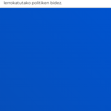
lerrokatutako politiken bidez.
Legatu praktiko gisa, proiektuak Inpaktu Plataforma
bat eta doako baliabideen online banku bat utzi
ditu, Europako edozein ikastetxek bere burua
ebaluatu eta tresna horiek aplikatu ahal izan ditzan.
Horien artean, ‘transhizkuntzaren’ ikuspegia
nabarmentzen da, metodologia horrek ikasgela
eleaniztunetako hizkuntzen aniztasuna ikasteko
abantaila bihurtzen baitu, oztopo izan beharrean.
Proiektuaren giza dimentsioa Europako
Parlamentuan bertan islatu zen, Santurtziko eskola
baten esku-hartzearekin. Bi irakaslek eta 11 urteko
ikasle batek eurodiputatuei azaldu zieten ingurune
inklusibo horien aplikazioak erabat eraldatu zituela
beren ikasgelako egunerokotasuna eta