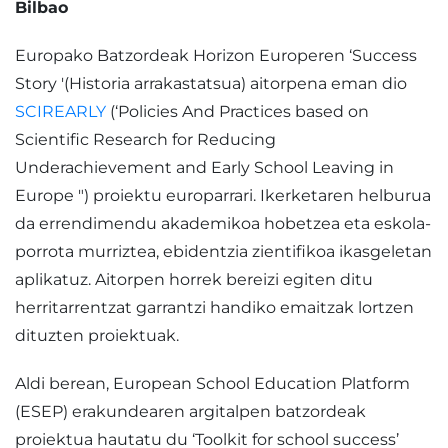
Bilbao
Europako Batzordeak Horizon Europeren ‘Success
Story '(Historia arrakastatsua) aitorpena eman dio
SCIREARLY
(‘Policies And Practices based on
Scientific Research for Reducing
Underachievement and Early School Leaving in
Europe ") proiektu europarrari. Ikerketaren helburua
da errendimendu akademikoa hobetzea eta eskola-
porrota murriztea, ebidentzia zientifikoa ikasgeletan
aplikatuz. Aitorpen horrek bereizi egiten ditu
herritarrentzat garrantzi handiko emaitzak lortzen
dituzten proiektuak.
Aldi berean, European School Education Platform
(ESEP) erakundearen argitalpen batzordeak
proiektua hautatu du ‘Toolkit for school success’