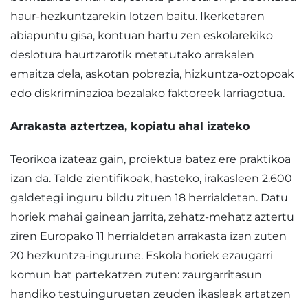
haur-hezkuntzarekin lotzen baitu. Ikerketaren
abiapuntu gisa, kontuan hartu zen eskolarekiko
deslotura haurtzarotik metatutako arrakalen
emaitza dela, askotan pobrezia, hizkuntza-oztopoak
edo diskriminazioa bezalako faktoreek larriagotua.
Arrakasta aztertzea, kopiatu ahal izateko
Teorikoa izateaz gain, proiektua batez ere praktikoa
izan da. Talde zientifikoak, hasteko, irakasleen 2.600
galdetegi inguru bildu zituen 18 herrialdetan. Datu
horiek mahai gainean jarrita, zehatz-mehatz aztertu
ziren Europako 11 herrialdetan arrakasta izan zuten
20 hezkuntza-ingurune. Eskola horiek ezaugarri
komun bat partekatzen zuten: zaurgarritasun
handiko testuinguruetan zeuden ikasleak artatzen