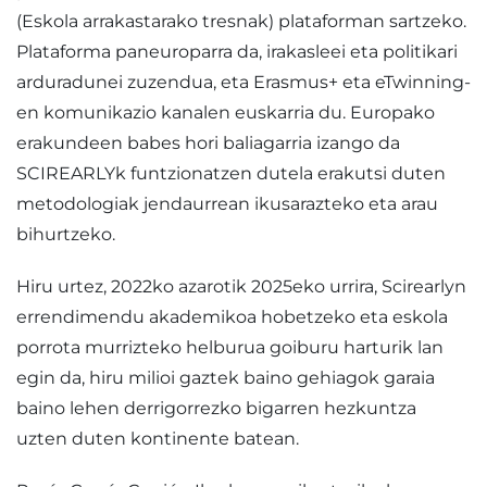
(Eskola arrakastarako tresnak) plataforman sartzeko.
Plataforma paneuroparra da, irakasleei eta politikari
arduradunei zuzendua, eta Erasmus+ eta eTwinning-
en komunikazio kanalen euskarria du. Europako
erakundeen babes hori baliagarria izango da
SCIREARLYk funtzionatzen dutela erakutsi duten
metodologiak jendaurrean ikusarazteko eta arau
bihurtzeko.
Hiru urtez, 2022ko azarotik 2025eko urrira, Scirearlyn
errendimendu akademikoa hobetzeko eta eskola
porrota murrizteko helburua goiburu harturik lan
egin da, hiru milioi gaztek baino gehiagok garaia
baino lehen derrigorrezko bigarren hezkuntza
uzten duten kontinente batean.