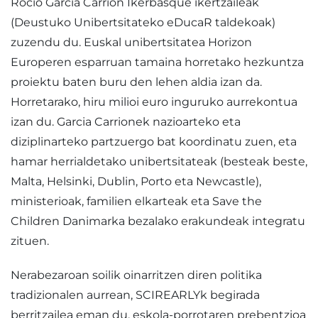
Rocío García Carrión Ikerbasque ikertzaileak
(Deustuko Unibertsitateko eDucaR taldekoak)
zuzendu du. Euskal unibertsitatea Horizon
Europeren esparruan tamaina horretako hezkuntza
proiektu baten buru den lehen aldia izan da.
Horretarako, hiru milioi euro inguruko aurrekontua
izan du. Garcia Carrionek nazioarteko eta
diziplinarteko partzuergo bat koordinatu zuen, eta
hamar herrialdetako unibertsitateak (besteak beste,
Malta, Helsinki, Dublin, Porto eta Newcastle),
ministerioak, familien elkarteak eta Save the
Children Danimarka bezalako erakundeak integratu
zituen.
Nerabezaroan soilik oinarritzen diren politika
tradizionalen aurrean, SCIREARLYk begirada
berritzailea eman du, eskola-porrotaren prebentzioa