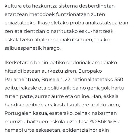
kultura eta hezkuntza sistema desberdinetan
ezartzean metodoek funtzionatzen zuten
egiaztatzeko. Ikasgeletako proba arrakastatsua izan
zen eta zientzian oinarritutako esku-hartzeak
eskalatzeko ahalmena erakutsi zuen, tokiko
salbuespenetik harago.
Ikerketaren behin betiko ondorioak amaierako
hitzaldi batean aurkeztu ziren, Europako
Parlamentuan, Bruselan. 22 nazionalitatetako 550
aditu, irakasle eta politikarik baino gehiagok hartu
zuten parte, aurrez aurre eta online. Han, eskala
handiko adibide arrakastatsuak ere azaldu ziren,
Portugalen kasua, esaterako, zeinak nabarmen
murriztu baitzuen eskola-uzte tasa % 28tik % 6ra
hamabi urte eskasetan, ebidentzia horiekin