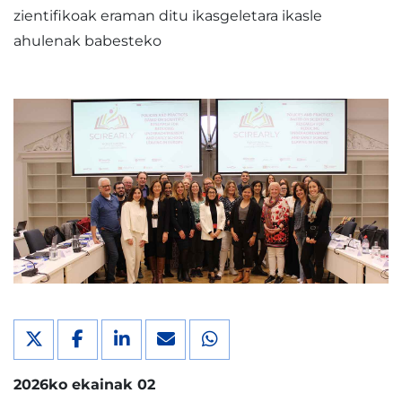
zientifikoak eraman ditu ikasgeletara ikasle
ahulenak babesteko
2026ko ekainak 02