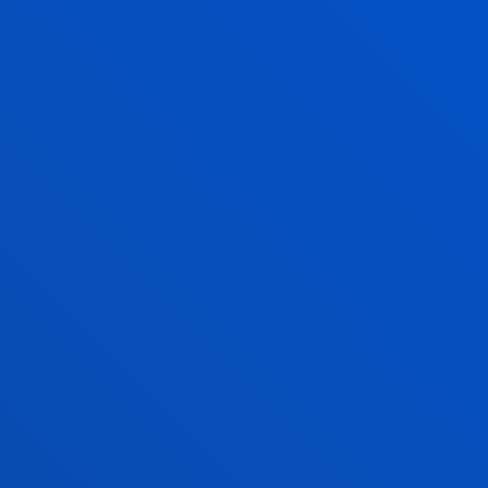
errendimendua, eta hala frogatu zuen zientziak eta
ikerketa sozialak ikasleen bizitzak hobetzeko
benetako gaitasuna dutela.
ANTZERAKO BERRIAK
2026ko uztailak 23
-
Bilbao
Deustuko Unibertsitateak eta ABAO Bilbao Operak
indarrak batu dituzte opera eta kultura
unibertsitateko elkarteari hurbiltzeko
2026ko uztailak 21
-
Bilbao