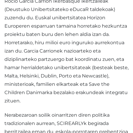
Rocío García Carrión Ikerbasque ikertzaileak
(Deustuko Unibertsitateko eDucaR taldekoak)
zuzendu du. Euskal unibertsitatea Horizon
Europeren esparruan tamaina horretako hezkuntza
proiektu baten buru den lehen aldia izan da.
Horretarako, hiru milioi euro inguruko aurrekontua
izan du. Garcia Carrionek nazioarteko eta
diziplinarteko partzuergo bat koordinatu zuen, eta
hamar herrialdetako unibertsitateak (besteak beste,
Malta, Helsinki, Dublin, Porto eta Newcastle),
ministerioak, familien elkarteak eta Save the
Children Danimarka bezalako erakundeak integratu
zituen.
Nerabezaroan soilik oinarritzen diren politika
tradizionalen aurrean, SCIREARLYk begirada
berritzailea eman du, eskola-porrotaren prebentzioa