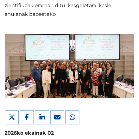
zientifikoak eraman ditu ikasgeletara ikasle
ahulenak babesteko
2026ko ekainak 02