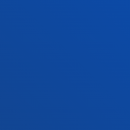
Ezagutu campusa
+34 943 326 600
Jarri gurekin harremanetan
Gasteizko egoitza
Ezagutu egoitza
+34 945 010 114
Jarri gurekin harremanetan
Madrilgo egoitza
Ezagutu egoitza
+34 915 77 61 89
Jarri gurekin harremanetan