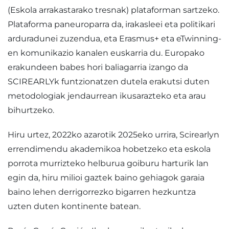
(Eskola arrakastarako tresnak) plataforman sartzeko.
Plataforma paneuroparra da, irakasleei eta politikari
arduradunei zuzendua, eta Erasmus+ eta eTwinning-
en komunikazio kanalen euskarria du. Europako
erakundeen babes hori baliagarria izango da
SCIREARLYk funtzionatzen dutela erakutsi duten
metodologiak jendaurrean ikusarazteko eta arau
bihurtzeko.
Hiru urtez, 2022ko azarotik 2025eko urrira, Scirearlyn
errendimendu akademikoa hobetzeko eta eskola
porrota murrizteko helburua goiburu harturik lan
egin da, hiru milioi gaztek baino gehiagok garaia
baino lehen derrigorrezko bigarren hezkuntza
uzten duten kontinente batean.