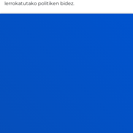
lerrokatutako politiken bidez.
Legatu praktiko gisa, proiektuak Inpaktu Plataforma
bat eta doako baliabideen online banku bat utzi
ditu, Europako edozein ikastetxek bere burua
ebaluatu eta tresna horiek aplikatu ahal izan ditzan.
Horien artean, ‘transhizkuntzaren’ ikuspegia
nabarmentzen da, metodologia horrek ikasgela
eleaniztunetako hizkuntzen aniztasuna ikasteko
abantaila bihurtzen baitu, oztopo izan beharrean.
Proiektuaren giza dimentsioa Europako
Parlamentuan bertan islatu zen, Santurtziko eskola
baten esku-hartzearekin. Bi irakaslek eta 11 urteko
ikasle batek eurodiputatuei azaldu zieten ingurune
inklusibo horien aplikazioak erabat eraldatu zituela
beren ikasgelako egunerokotasuna eta