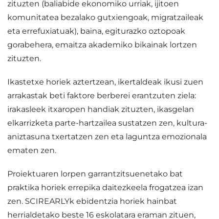
zituzten (baliabide ekonomiko urriak, ijitoen
komunitatea bezalako gutxiengoak, migratzaileak
eta errefuxiatuak), baina, egiturazko oztopoak
gorabehera, emaitza akademiko bikainak lortzen
zituzten.
Ikastetxe horiek aztertzean, ikertaldeak ikusi zuen
arrakastak beti faktore berberei erantzuten ziela:
irakasleek itxaropen handiak zituzten, ikasgelan
elkarrizketa parte-hartzailea sustatzen zen, kultura-
aniztasuna txertatzen zen eta laguntza emozionala
ematen zen.
Proiektuaren lorpen garrantzitsuenetako bat
praktika horiek errepika daitezkeela frogatzea izan
zen. SCIREARLYk ebidentzia horiek hainbat
herrialdetako beste 16 eskolatara eraman zituen,