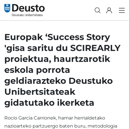
Europak ‘Success Story
'gisa saritu du SCIREARLY
proiektua, haurtzarotik
eskola porrota
geldiarazteko Deustuko
Unibertsitateak
gidatutako ikerketa
Rocío García Carrionek, hamar herrialdetako
nazioarteko partzuergo baten buru, metodologia