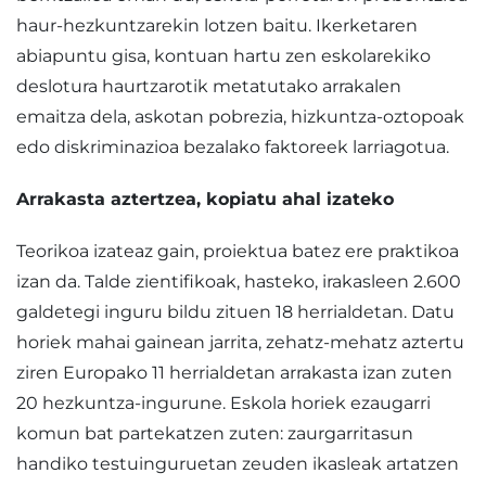
haur-hezkuntzarekin lotzen baitu. Ikerketaren
abiapuntu gisa, kontuan hartu zen eskolarekiko
deslotura haurtzarotik metatutako arrakalen
emaitza dela, askotan pobrezia, hizkuntza-oztopoak
edo diskriminazioa bezalako faktoreek larriagotua.
Arrakasta aztertzea, kopiatu ahal izateko
Teorikoa izateaz gain, proiektua batez ere praktikoa
izan da. Talde zientifikoak, hasteko, irakasleen 2.600
galdetegi inguru bildu zituen 18 herrialdetan. Datu
horiek mahai gainean jarrita, zehatz-mehatz aztertu
ziren Europako 11 herrialdetan arrakasta izan zuten
20 hezkuntza-ingurune. Eskola horiek ezaugarri
komun bat partekatzen zuten: zaurgarritasun
handiko testuinguruetan zeuden ikasleak artatzen