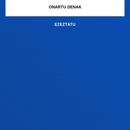
ONARTU DENAK
FAKULTATEAK
EZEZTATU
INFORMAZIO PRAKTIKOA
ZER BERRI
GESTIOAK ETA TRAMITEAK
Bilboko campusa
Ezagutu campusa
+34 944 139 000
Jarri gurekin harremanetan
Donostiako campusa