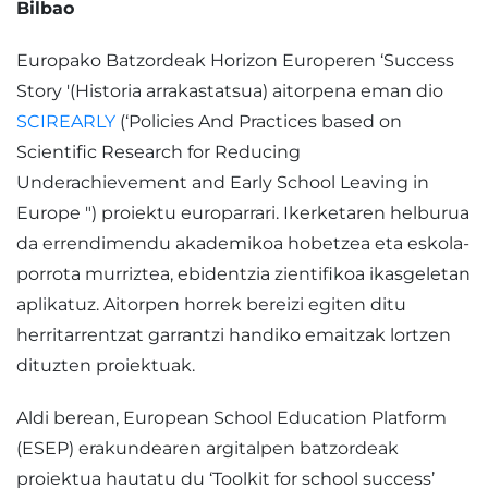
Bilbao
Europako Batzordeak Horizon Europeren ‘Success
Story '(Historia arrakastatsua) aitorpena eman dio
SCIREARLY
(‘Policies And Practices based on
Scientific Research for Reducing
Underachievement and Early School Leaving in
Europe ") proiektu europarrari. Ikerketaren helburua
da errendimendu akademikoa hobetzea eta eskola-
porrota murriztea, ebidentzia zientifikoa ikasgeletan
aplikatuz. Aitorpen horrek bereizi egiten ditu
herritarrentzat garrantzi handiko emaitzak lortzen
dituzten proiektuak.
Aldi berean, European School Education Platform
(ESEP) erakundearen argitalpen batzordeak
proiektua hautatu du ‘Toolkit for school success’