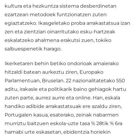
kultura eta hezkuntza sistema desberdinetan
ezartzean metodoek funtzionatzen zuten
egiaztatzeko. Ikasgeletako proba arrakastatsua izan
zen eta zientzian oinarritutako esku-hartzeak
eskalatzeko ahalmena erakutsi zuen, tokiko
salbuespenetik harago.
Ikerketaren behin betiko ondorioak amaierako
hitzaldi batean aurkeztu ziren, Europako
Parlamentuan, Bruselan. 22 nazionalitatetako 550
aditu, irakasle eta politikarik baino gehiagok hartu
zuten parte, aurrez aurre eta online. Han, eskala
handiko adibide arrakastatsuak ere azaldu ziren,
Portugalen kasua, esaterako, zeinak nabarmen
murriztu baitzuen eskola-uzte tasa % 28tik % 6ra
hamabi urte eskasetan, ebidentzia horiekin