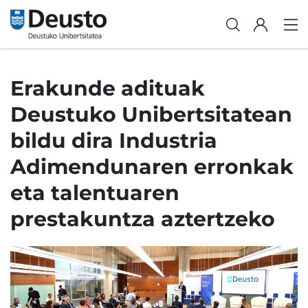
Erakunde adituak
Deustuko Unibertsitatean
bildu dira Industria
Adimendunaren erronkak
eta talentuaren
prestakuntza aztertzeko