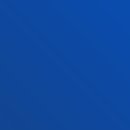
Gasteizko egoitza
Ezagutu egoitza
+34 945 010 114
Jarri gurekin harremanetan
Madrilgo egoitza
Ezagutu egoitza
+34 915 77 61 89
Jarri gurekin harremanetan
Jarri gurekin harremanetan
Iradokizunen ontzia
Pribatutasun-politikak eta lege-oharra
Kanal etikoa