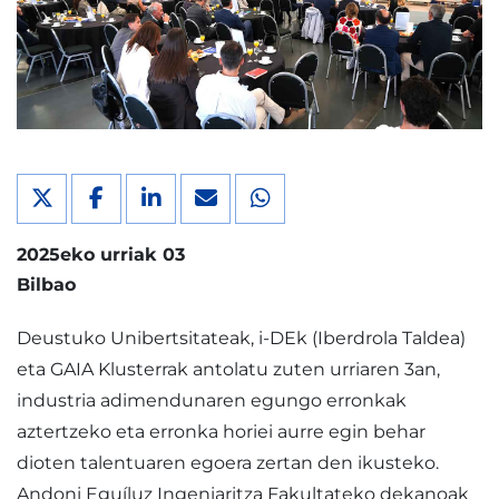
2025eko urriak 03
Bilbao
Deustuko Unibertsitateak, i-DEk (Iberdrola Taldea)
eta GAIA Klusterrak antolatu zuten urriaren 3an,
industria adimendunaren egungo erronkak
aztertzeko eta erronka horiei aurre egin behar
dioten talentuaren egoera zertan den ikusteko.
Andoni Eguíluz Ingeniaritza Fakultateko dekanoak