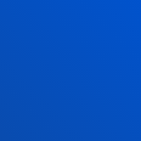
2026ko uztailak 17
-
Bilbao
Donostia-San Sebastián
Deustuko Unibertsitateak ikasle-egoitza berri bat
izango du Donostian
2026ko uztailak 17
-
Bilbao
RIEG- Deusto-Bizkaia Ekintzailetza eta Berrikuntza
Globaleko Sarearen bigarren edizioaren amaiera
IKUSI ALBISTE GUZTIAK
FAKULTATEAK
INFORMAZIO PRAKTIKOA