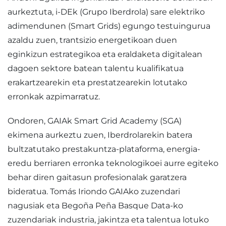
aurkeztuta, i-DEk (Grupo Iberdrola) sare elektriko
adimendunen (Smart Grids) egungo testuingurua
azaldu zuen, trantsizio energetikoan duen
eginkizun estrategikoa eta eraldaketa digitalean
dagoen sektore batean talentu kualifikatua
erakartzearekin eta prestatzearekin lotutako
erronkak azpimarratuz.
Ondoren, GAIAk Smart Grid Academy (SGA)
ekimena aurkeztu zuen, Iberdrolarekin batera
bultzatutako prestakuntza-plataforma, energia-
eredu berriaren erronka teknologikoei aurre egiteko
behar diren gaitasun profesionalak garatzera
bideratua. Tomás Iriondo GAIAko zuzendari
nagusiak eta Begoña Peña Basque Data-ko
zuzendariak industria, jakintza eta talentua lotuko