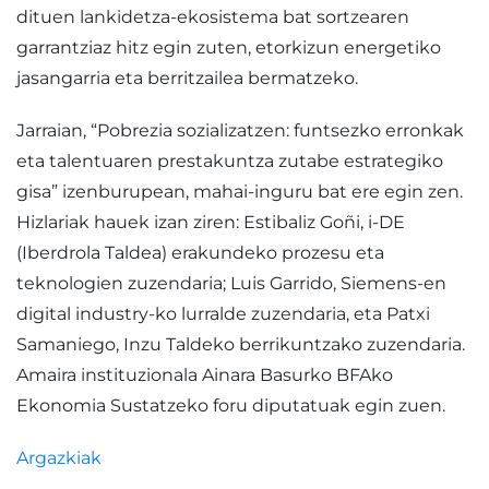
dituen lankidetza-ekosistema bat sortzearen
garrantziaz hitz egin zuten, etorkizun energetiko
jasangarria eta berritzailea bermatzeko.
Jarraian, “Pobrezia sozializatzen: funtsezko erronkak
eta talentuaren prestakuntza zutabe estrategiko
gisa” izenburupean, mahai-inguru bat ere egin zen.
Hizlariak hauek izan ziren: Estibaliz Goñi, i-DE
(Iberdrola Taldea) erakundeko prozesu eta
teknologien zuzendaria; Luis Garrido, Siemens-en
digital industry-ko lurralde zuzendaria, eta Patxi
Samaniego, Inzu Taldeko berrikuntzako zuzendaria.
Amaira instituzionala Ainara Basurko BFAko
Ekonomia Sustatzeko foru diputatuak egin zuen.
Argazkiak