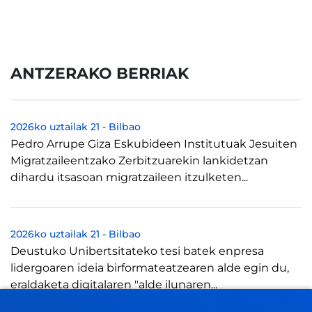
ANTZERAKO BERRIAK
2026ko uztailak 21
-
Bilbao
Pedro Arrupe Giza Eskubideen Institutuak Jesuiten
Migratzaileentzako Zerbitzuarekin lankidetzan
dihardu itsasoan migratzaileen itzulketen...
2026ko uztailak 21
-
Bilbao
Deustuko Unibertsitateko tesi batek enpresa
lidergoaren ideia birformateatzearen alde egin du,
eraldaketa digitalaren "alde ilunaren...