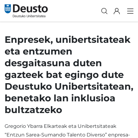
Enpresek, unibertsitateak
eta entzumen
desgaitasuna duten
gazteek bat egingo dute
Deustuko Unibertsitatean,
benetako lan inklusioa
bultzatzeko
Gregorio Ybarra Elkarteak eta Unibertsitateak
“Entzun Sarea-Sumando Talento Diverso” enpresa-