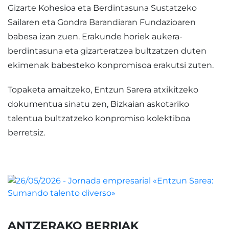
Gizarte Kohesioa eta Berdintasuna Sustatzeko
Sailaren eta Gondra Barandiaran Fundazioaren
babesa izan zuen. Erakunde horiek aukera-
berdintasuna eta gizarteratzea bultzatzen duten
ekimenak babesteko konpromisoa erakutsi zuten.
Topaketa amaitzeko, Entzun Sarera atxikitzeko
dokumentua sinatu zen, Bizkaian askotariko
talentua bultzatzeko konpromiso kolektiboa
berretsiz.
ANTZERAKO BERRIAK