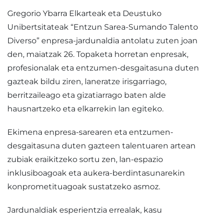
Gregorio Ybarra Elkarteak eta Deustuko
Unibertsitateak “Entzun Sarea-Sumando Talento
Diverso” enpresa-jardunaldia antolatu zuten joan
den, maiatzak 26. Topaketa horretan enpresak,
profesionalak eta entzumen-desgaitasuna duten
gazteak bildu ziren, laneratze irisgarriago,
berritzaileago eta gizatiarrago baten alde
hausnartzeko eta elkarrekin lan egiteko.
Ekimena enpresa-sarearen eta entzumen-
desgaitasuna duten gazteen talentuaren artean
zubiak eraikitzeko sortu zen, lan-espazio
inklusiboagoak eta aukera-berdintasunarekin
konprometituagoak sustatzeko asmoz.
Jardunaldiak esperientzia errealak, kasu