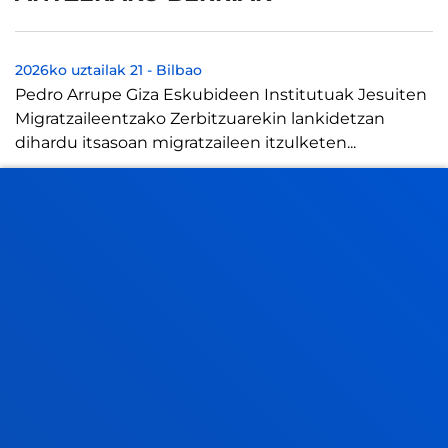
2026ko uztailak 21
-
Bilbao
Pedro Arrupe Giza Eskubideen Institutuak Jesuiten
Migratzaileentzako Zerbitzuarekin lankidetzan
dihardu itsasoan migratzaileen itzulketen...
2026ko uztailak 21
-
Bilbao
Deustuko Unibertsitateko tesi batek enpresa
lidergoaren ideia birformateatzearen alde egin du,
eraldaketa digitalaren "alde ilunaren...
2026ko uztailak 17
-
Bilbao
Donostia-San Sebastián
Deustuko Unibertsitateak ikasle-egoitza berri bat
izango du Donostian