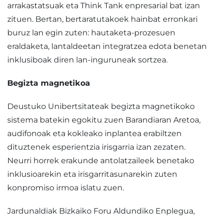
arrakastatsuak eta Think Tank enpresarial bat izan
zituen. Bertan, bertaratutakoek hainbat erronkari
buruz lan egin zuten: hautaketa-prozesuen
eraldaketa, lantaldeetan integratzea edota benetan
inklusiboak diren lan-inguruneak sortzea.
Begizta magnetikoa
Deustuko Unibertsitateak begizta magnetikoko
sistema batekin egokitu zuen Barandiaran Aretoa,
audifonoak eta kokleako inplantea erabiltzen
dituztenek esperientzia irisgarria izan zezaten.
Neurri horrek erakunde antolatzaileek benetako
inklusioarekin eta irisgarritasunarekin zuten
konpromiso irmoa islatu zuen.
Jardunaldiak Bizkaiko Foru Aldundiko Enplegua,