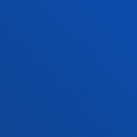
+34 944 139 000
Jarri gurekin harremanetan
Donostiako campusa
Ezagutu campusa
+34 943 326 600
Jarri gurekin harremanetan
Gasteizko egoitza
Ezagutu egoitza
+34 945 010 114
Jarri gurekin harremanetan
Madrilgo egoitza
Ezagutu egoitza
+34 915 77 61 89