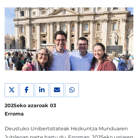
2025eko azaroak 03
Erroma
Deustuko Unibertsitateak Hezkuntza Munduaren
Jubileoan parte hartu du, Erroman, 2025eko urriaren