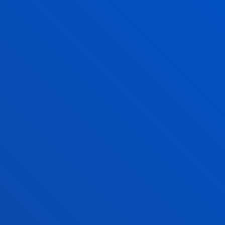
Migratzaileentzako Zerbitzuarekin lankidetzan
dihardu itsasoan migratzaileen itzulketen...
2026ko uztailak 21
-
Bilbao
Deustuko Unibertsitateko tesi batek enpresa
lidergoaren ideia birformateatzearen alde egin du,
eraldaketa digitalaren "alde ilunaren...
2026ko uztailak 17
-
Bilbao
Donostia-San Sebastián
Deustuko Unibertsitateak ikasle-egoitza berri bat
izango du Donostian
2026ko uztailak 17
-
Bilbao
RIEG- Deusto-Bizkaia Ekintzailetza eta Berrikuntza
Globaleko Sarearen bigarren edizioaren amaiera