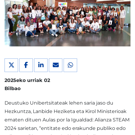
2025eko urriak 02
Bilbao
Deustuko Unibertsitateak lehen saria jaso du
Hezkuntza, Lanbide Heziketa eta Kirol Ministerioak
ematen dituen Aulas por la Igualdad: Alianza STEAM
2024 sarietan, “entitate edo erakunde publiko edo