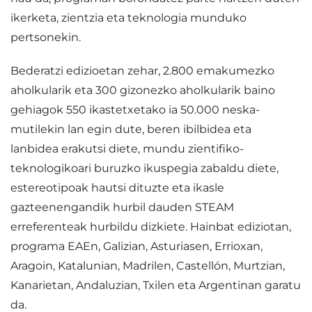
ikerketa, zientzia eta teknologia munduko
pertsonekin.
Bederatzi edizioetan zehar, 2.800 emakumezko
aholkularik eta 300 gizonezko aholkularik baino
gehiagok 550 ikastetxetako ia 50.000 neska-
mutilekin lan egin dute, beren ibilbidea eta
lanbidea erakutsi diete, mundu zientifiko-
teknologikoari buruzko ikuspegia zabaldu diete,
estereotipoak hautsi dituzte eta ikasle
gazteenengandik hurbil dauden STEAM
erreferenteak hurbildu dizkiete. Hainbat ediziotan,
programa EAEn, Galizian, Asturiasen, Errioxan,
Aragoin, Katalunian, Madrilen, Castellón, Murtzian,
Kanarietan, Andaluzian, Txilen eta Argentinan garatu
da.