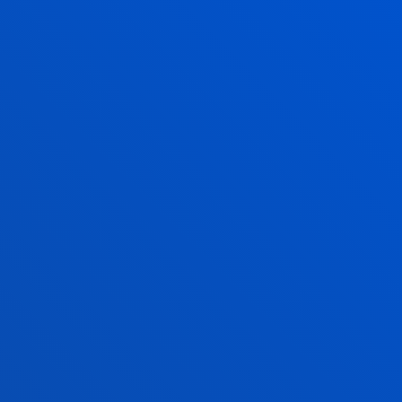
2026ko uztailak 17
-
Bilbao
Donostia-San Sebastián
Deustuko Unibertsitateak ikasle-egoitza berri bat
izango du Donostian
2026ko uztailak 17
-
Bilbao
RIEG- Deusto-Bizkaia Ekintzailetza eta Berrikuntza
Globaleko Sarearen bigarren edizioaren amaiera
2026ko uztailak 17
-
Bilbao
Javier Garcia Zubiari Ramon Llull saria eman diote
SCIE – BBVA Fundazioa 2026 sarietan
2026ko uztailak 16
-
bti Human Technology
Deustuko Unibertsitateak eta Eduardo Anitua
Fundazioak lankidetza hitzarmen bat sinatu dute