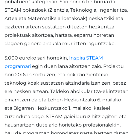
pribatuen” kategorian. Sari horien helburua da
STEAM bokazioak (Zientzia, Teknologia, Ingeniaritza,
Artea eta Matematika arloetakoak) neska txiki eta
gazteen artean sustatzen dituzten hezkuntza
proiektuak aitortzea, hartara, esparru horretan
dagoen genero arrakala murrizten laguntzeko.
5.000 euroko sari horrekin,
Inspira STEAM
programari
egin duen lana aitortzen zaio. Proiektu
hori 2016an sortu zen, eta bokazio zientifiko-
teknologikoak sustatzen aitzindaria izan zen, batez
ere nesken artean. Taldeko aholkularitza-ekintzetan
oinarritzen da eta Lehen Hezkuntzako 6. mailako
eta Bigarren Hezkuntzako 1. mailako ikasleei
zuzenduta dago. STEAM gaiei buruz hitz egiten eta
hausnartzen dute arlo horietako profesionalekin,
hau da, programan borondatez parte hartzen duten