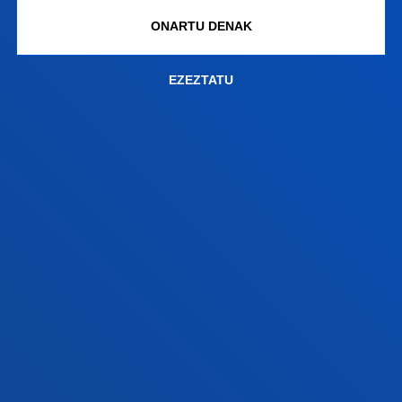
Ezagutu campusa
ONARTU DENAK
+34 944 139 000
Jarri gurekin harremanetan
EZEZTATU
Donostiako campusa
Ezagutu campusa
+34 943 326 600
Jarri gurekin harremanetan
Gasteizko egoitza
Ezagutu egoitza
+34 945 010 114
Jarri gurekin harremanetan
Madrilgo egoitza
Ezagutu egoitza