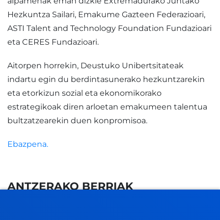
aipamenak eman dizkie Extremadurako Juntako
Hezkuntza Sailari, Emakume Gazteen Federazioari,
ASTI Talent and Technology Foundation Fundazioari
eta CERES Fundazioari.
Aitorpen horrekin, Deustuko Unibertsitateak
indartu egin du berdintasunerako hezkuntzarekin
eta etorkizun sozial eta ekonomikorako
estrategikoak diren arloetan emakumeen talentua
bultzatzearekin duen konpromisoa.
Ebazpena.
ANTZERAKO BERRIAK