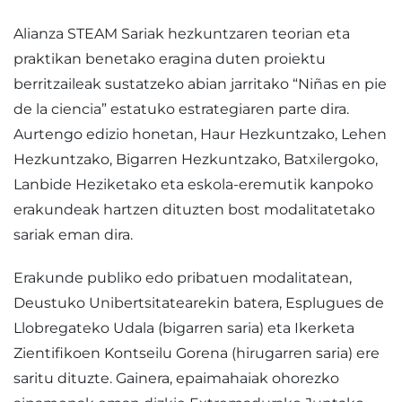
Alianza STEAM Sariak hezkuntzaren teorian eta
praktikan benetako eragina duten proiektu
berritzaileak sustatzeko abian jarritako “Niñas en pie
de la ciencia” estatuko estrategiaren parte dira.
Aurtengo edizio honetan, Haur Hezkuntzako, Lehen
Hezkuntzako, Bigarren Hezkuntzako, Batxilergoko,
Lanbide Heziketako eta eskola-eremutik kanpoko
erakundeak hartzen dituzten bost modalitatetako
sariak eman dira.
Erakunde publiko edo pribatuen modalitatean,
Deustuko Unibertsitatearekin batera, Esplugues de
Llobregateko Udala (bigarren saria) eta Ikerketa
Zientifikoen Kontseilu Gorena (hirugarren saria) ere
saritu dituzte. Gainera, epaimahaiak ohorezko