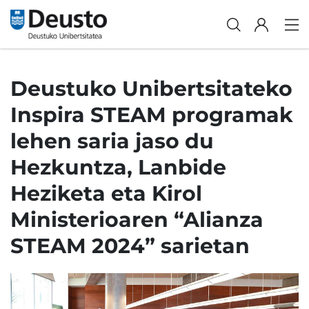
Deustuko Unibertsitateko
Inspira STEAM programak
lehen saria jaso du
Hezkuntza, Lanbide
Heziketa eta Kirol
Ministerioaren “Alianza
STEAM 2024” sarietan