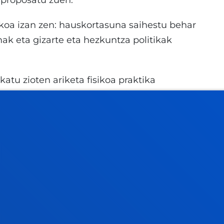
a proposatu zuen.
ikoa izan zen: hauskortasuna saihestu behar
ak eta gizarte eta hezkuntza politikak
tu zioten ariketa fisikoa praktika
agarriak eta eraginkorrak agintzeko, pertsona
okituta.
aren helburua da jabetzea, medikuntzaren eta
tza sozialari esker bizitzaren iraupena
eak ez daudela bizitzaz beteta beti".
a automatikoa dela, baina bizitzen ikastea