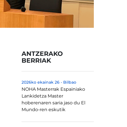
ANTZERAKO
BERRIAK
2026ko ekainak 26
-
Bilbao
NOHA Masterrak Espainiako
Lankidetza Master
hoberenaren saria jaso du El
Mundo-ren eskutik