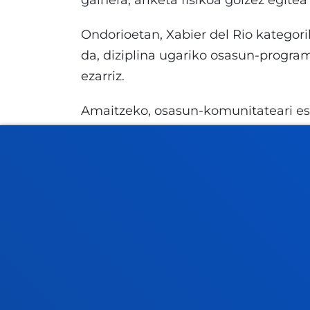
gainera, ariketa fisikoa goizez egite
Ondorioetan, Xabier del Rio kategor
da, diziplina ugariko osasun-program
ezarriz.
Amaitzeko, osasun-komunitateari eska
klinikotzat hartzeko, eta ariketa fid
bakoitzaren behar espezifikoetara eg
Hitzaldi zikloaren helburua
"Gure urteei bizitza gehitzea" ziklo
osasunaren aurrerapenei eta hobekun
nabarmen luzatu den arren, "gure urt
Elkarteak azpimarratzen du existitze