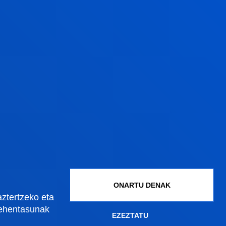
ONARTU DENAK
Gestioak eta tramiteak
aztertzeko eta
lehentasunak
EZEZTATU
Graduko onarpena