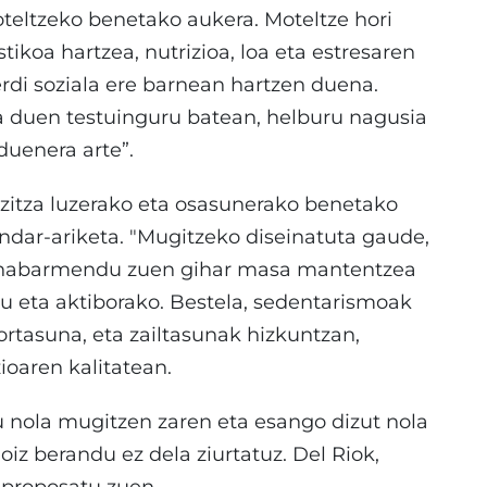
oteltzeko benetako aukera. Moteltze hori
tikoa hartzea, nutrizioa, loa eta estresaren
rdi soziala ere barnean hartzen duena.
a duen testuinguru batean, helburu nagusia
duenera arte”.
zitza luzerako eta osasunerako benetako
i indar-ariketa. "Mugitzeko diseinatuta gaude,
eta nabarmendu zuen gihar masa mantentzea
u eta aktiborako. Bestela, sedentarismoak
ortasuna, eta zailtasunak hizkuntzan,
aren kalitatean.
u nola mugitzen zaren eta esango dizut nola
noiz berandu ez dela ziurtatuz. Del Riok,