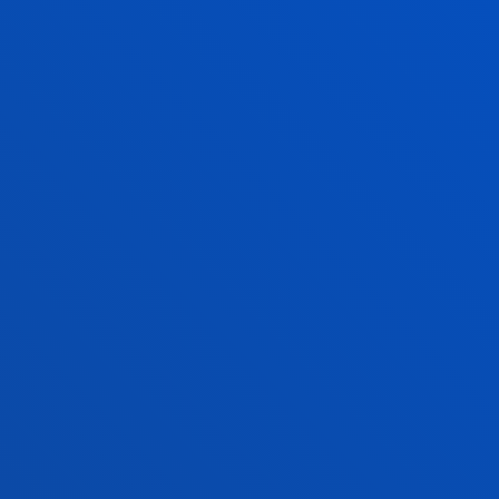
Graduondoko onarpena
Doktoregoko onarpena
Baldintza ekonomikoak
Bekak eta laguntzak
Gestio akademikoak
Madrilgo egoitza
Ezagutu egoitza
+34 915 77 61 89
an
Jarri gurekin harremanetan