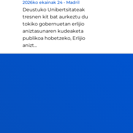
2026ko ekainak 24
-
Madril
Deustuko Unibertsitateak
tresnen kit bat aurkeztu du
tokiko gobernuetan erlijio
aniztasunaren kudeaketa
publikoa hobetzeko, Erlijio
anizt...
IKUSI ALBISTE GUZTIAK