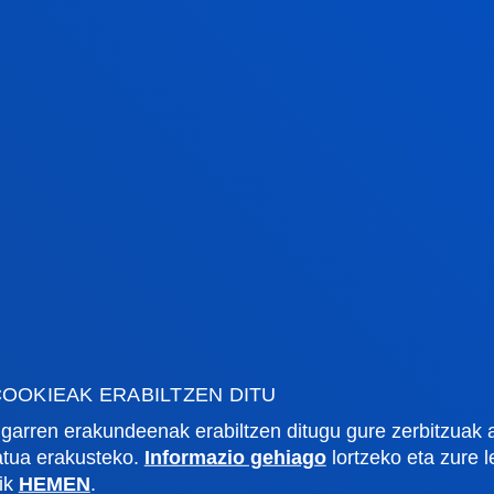
 "pertsona oso-osoak, zoriontsuak, alaiak
na garatzean" datzala. Diotenez, "bizitzen
ertsona izatea baizik; eta horrek bizitzaz
etako herritarrek parte hartu ahal dute.
OOKIEAK ERABILTZEN DITU
rmazio praktikoa
Zer berri
garren erakundeenak erabiltzen ditugu gure zerbitzuak 
zatua erakusteko.
Informazio gehiago
lortzeko eta zure 
lik
HEMEN
.
gi akademikoa
Deusto Agenda