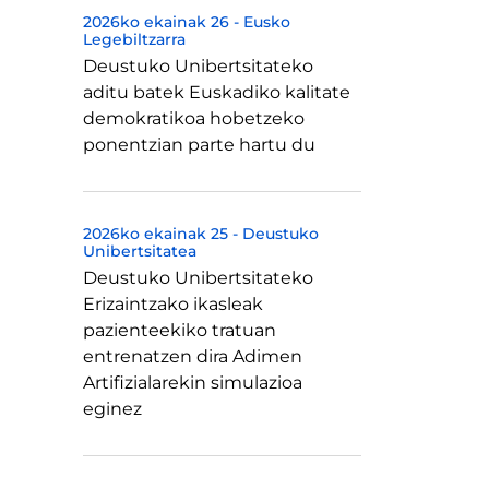
2026ko ekainak 26
-
Eusko
Legebiltzarra
Deustuko Unibertsitateko
aditu batek Euskadiko kalitate
demokratikoa hobetzeko
ponentzian parte hartu du
2026ko ekainak 25
-
Deustuko
Unibertsitatea
Deustuko Unibertsitateko
Erizaintzako ikasleak
pazienteekiko tratuan
entrenatzen dira Adimen
Artifizialarekin simulazioa
eginez