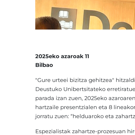
2025eko azaroak 11
Bilbao
"Gure urteei bizitza gehitzea" hitzal
Deustuko Unibertsitateko erretiratue
parada izan zuen, 2025eko azaroaren 1
hartzaile presentzialen eta 8 lineak
jorratu zuen: “helduaroko eta zahart
Espezialistak zahartze-prozesuan hiru