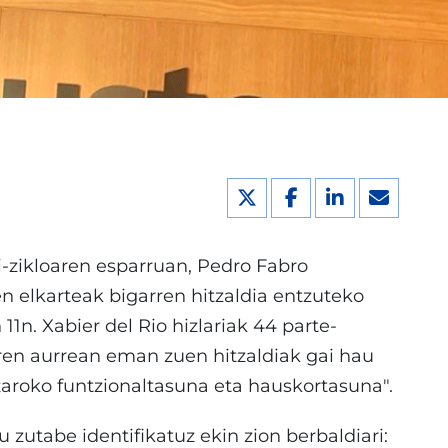
di-zikloaren esparruan, Pedro Fabro
n elkarteak bigarren hitzaldia entzuteko
1n. Xabier del Rio hizlariak 44 parte-
oren aurrean eman zuen hitzaldiak gai hau
zaroko funtzionaltasuna eta hauskortasuna".
 zutabe identifikatuz ekin zion berbaldiari: