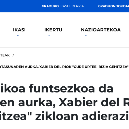
GRADUKO
IKASLE BERRIA
GRADUONDOKOA
IKASI
IKERTU
NAZIOARTEKOA
STEAK
ASUNAREN AURKA, XABIER DEL RIOK "GURE URTEEI BIZIA GEHITZEA"
isikoa funtsezkoa da
n aurka, Xabier del 
itzea" zikloan adiera