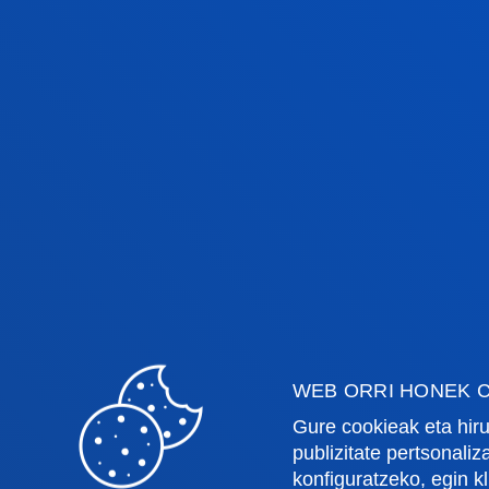
"borondatezkoa eta aktiboa" dela eta
eta solidarioak izateko dugun ahalme
ikastea ez da gauza gehiago izatea, p
betetzen ditu urteak".
Hitzaldien zikloan Bilboko eta inguru
WEB ORRI HONEK C
Fakultateak
Info
Gure cookieak eta hiru
publizitate pertsonali
konfiguratzeko, egin k
Osasun Zientziak
Egute