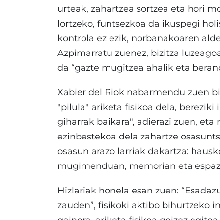
urteak, zahartzea sortzea eta hori m
lortzeko, funtsezkoa da ikuspegi holis
kontrola ez ezik, norbanakoaren alde
Azpimarratu zuenez, bizitza luzeago
da “gazte mugitzea ahalik eta beran
Xabier del Riok nabarmendu zuen bi
"pilula" ariketa fisikoa dela, berezik
giharrak baikara", adierazi zuen, 
ezinbestekoa dela zahartze osasunts
osasun arazo larriak dakartza: hausk
mugimenduan, memorian eta espazio
Hizlariak honela esan zuen: “Esadaz
zauden”, fisikoki aktibo bihurtzeko i