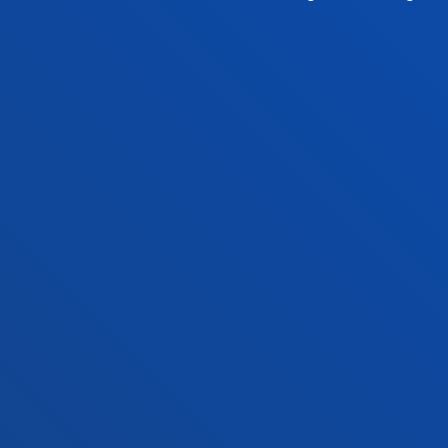
Gizarte eta Giza Zientziak
Liburu
Zuzenbidea
Deust
Deusto Business School
Ikaste
Hezkuntza eta Kirola
Deust
Ingeniaritza
Uniber
Teologia
Argita
Bilboko campusa
Dono
Ezagutu campusa
Ez
+34 944 139 000
+3
Jarri gurekin harremanetan
Ja