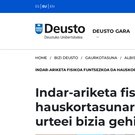
ES
EU
EN
DEUSTO GARA
HOME
BIZI DEUSTO
GAURKOTASUNA
ALBI
INDAR-ARIKETA FISIKOA FUNTSEZKOA DA HAUSKORT
Indar-ariketa f
hauskortasunare
urteei bizia geh