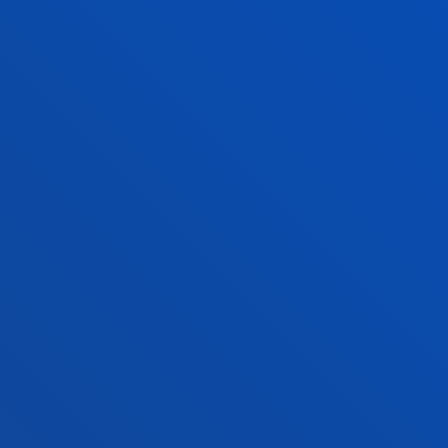
tegia
Berriak
o Campus
Sare sozialak
txe Nagusia
Deusto Aldizkaria
o Alumni
Blogak
tsitateko artxiboa
Prentsa kabinetea
lpenak
stiako campusa
Gasteizko egoitza
agutu campusa
Ezagutu egoitza
4 943 326 600
+34 945 010 114
rri gurekin harremanetan
Jarri gurekin harremanet