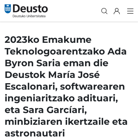
2023ko Emakume
Teknologoarentzako Ada
Byron Saria eman die
Deustok María José
Escalonari, softwarearen
ingeniaritzako adituari,
eta Sara Garcíari,
minbiziaren ikertzaile eta
astronautari