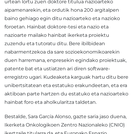
urtean lortu zuen doktore titulua nazioarteko
aipamenarekin, eta ordutik hona 200 argitalpen
baino gehiago egin ditu nazioarteko eta nazioko
foroetan. Hainbat doktore-tesi eta nazio eta
nazioarte mailako hainbat ikerketa proiektu
zuzendu eta tutoratu ditu. Bere ibilbidean
nabarmentzekoa da sare sozioekonomikoarekin
duen harremana, enpresekin egindako proiektuak,
patente bat eta ustiatzen ari diren software-
erregistro ugari. Kudeaketa karguak hartu ditu bere
unibertsitatean eta estatuko erakundeetan, eta era
aktiboan parte hartzen du estatuko eta nazioarteko
hainbat foro eta aholkularitza taldetan.
Bestalde, Sara García Alonso, gazte saria jaso duena,
Ikerketa Onkologikoen Zentro Nazionaleko (CNIO)
ikertzaile titularra da, eta Europako Espazio