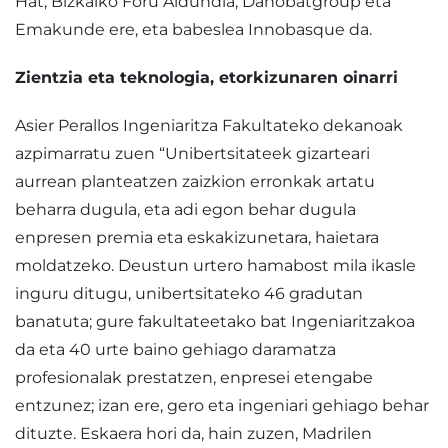
Hat, Bizkaiko Foru Aldundia, Danobatgroup eta
Emakunde ere, eta babeslea Innobasque da.
Zientzia eta teknologia, etorkizunaren oinarri
Asier Perallos Ingeniaritza Fakultateko dekanoak
azpimarratu zuen “Unibertsitateek gizarteari
aurrean planteatzen zaizkion erronkak artatu
beharra dugula, eta adi egon behar dugula
enpresen premia eta eskakizunetara, haietara
moldatzeko. Deustun urtero hamabost mila ikasle
inguru ditugu, unibertsitateko 46 gradutan
banatuta; gure fakultateetako bat Ingeniaritzakoa
da eta 40 urte baino gehiago daramatza
profesionalak prestatzen, enpresei etengabe
entzunez; izan ere, gero eta ingeniari gehiago behar
dituzte. Eskaera hori da, hain zuzen, Madrilen