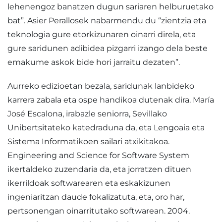
lehenengoz banatzen dugun sariaren helburuetako
bat”. Asier Perallosek nabarmendu du “zientzia eta
teknologia gure etorkizunaren oinarri direla, eta
gure saridunen adibidea pizgarri izango dela beste
emakume askok bide hori jarraitu dezaten”.
Aurreko edizioetan bezala, saridunak lanbideko
karrera zabala eta ospe handikoa dutenak dira. María
José Escalona, irabazle seniorra, Sevillako
Unibertsitateko katedraduna da, eta Lengoaia eta
Sistema Informatikoen sailari atxikitakoa.
Engineering and Science for Software System
ikertaldeko zuzendaria da, eta jorratzen dituen
ikerrildoak softwarearen eta eskakizunen
ingeniaritzan daude fokalizatuta, eta, oro har,
pertsonengan oinarritutako softwarean. 2004.