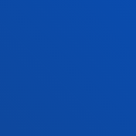
2026ko ekainak 25
-
Deustuko Unibertsitatea
Deustuko Unibertsitateko Erizaintzako ikasleak
pazienteekiko tratuan entrenatzen dira Adimen
Artifizialarekin simulazioa eginez
IKUSI ALBISTE GUZTIAK
FAKULTATEAK
INFORMAZIO PRAKTIKOA
ZER BERRI