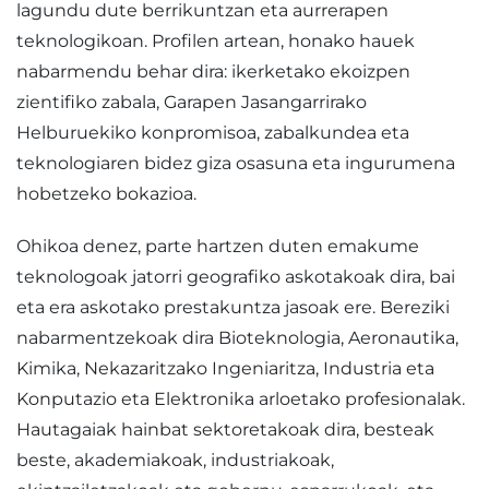
lagundu dute berrikuntzan eta aurrerapen
teknologikoan. Profilen artean, honako hauek
nabarmendu behar dira: ikerketako ekoizpen
zientifiko zabala, Garapen Jasangarrirako
Helburuekiko konpromisoa, zabalkundea eta
teknologiaren bidez giza osasuna eta ingurumena
hobetzeko bokazioa.
Ohikoa denez, parte hartzen duten emakume
teknologoak jatorri geografiko askotakoak dira, bai
eta era askotako prestakuntza jasoak ere. Bereziki
nabarmentzekoak dira Bioteknologia, Aeronautika,
Kimika, Nekazaritzako Ingeniaritza, Industria eta
Konputazio eta Elektronika arloetako profesionalak.
Hautagaiak hainbat sektoretakoak dira, besteak
beste, akademiakoak, industriakoak,