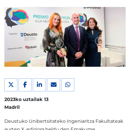
2023ko uztailak 13
Madril
Deustuko Unibertsitateko Ingeniaritza Fakultateak
aurten X. ediziora heldu den Emakume