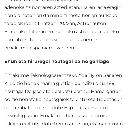
adenokartzinomaren azterketan. Haren lana eragin
handia izaten ari da minbizi mota horren aurkako
terapiak identifikatzen. 2022an, Astronauten
Europako Taldean erreserbako astronauta izateko
hautatu zuten, eta toki hori lortu zuen lehen
emakume espainiarra izan zen.
Ehun eta hirurogei hautagai baino gehiago
Emakume Teknologoarentzako Ada Byron Sariaren
X. edizio honek marka guztiak gainditu ditu, 166
hautagaitza jaso eta ebaluatu baititu. Hamargarren
edizio honetako hautagaiek talentu eta trebetasun
sorta zabala osatzen dute Espainiako esparru
teknologikoan. Emakume horiek konpromiso
bikaina erakutsi dute beren arloetan, eta nabarmen