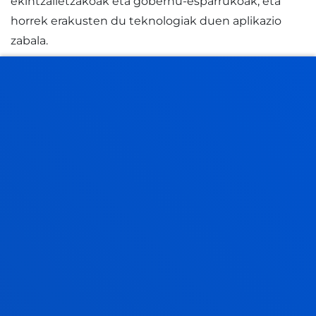
ekintzailetzakoak eta gobernu-esparrukoak, eta
horrek erakusten du teknologiak duen aplikazio
zabala.
Espainiako edizioaz gain, Deustuko Unibertsitateko
Ingeniaritza Fakultateak beste bost sari ditu
Amerikako bost herrialdetan: Mexikon, Argentinan,
Uruguain, Kolonbian eta Txilen; lanean ari dira
Brasilera zabaltzeko ere.
Espainiako edizioan, hamar urte hauetan honako
hauek izan dira sarituak: Montserrat Meya, adimen
artifizialeko eta itzulpen automatikoko aditua;
Asunción Gómez, “teknologia semantikoen”
ikertzailea; Nuria Oliver, Telefónicako I + G-ko
zuzendaria; Regina Llopis Rivas, Berkeleyko
Kaliforniako Unibertsitateko (AEB) Adimen