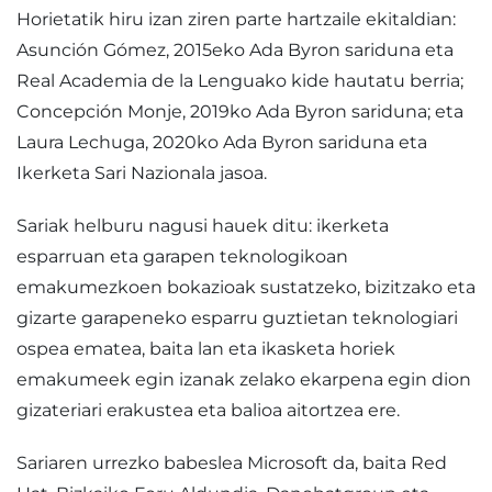
Horietatik hiru izan ziren parte hartzaile ekitaldian:
Asunción Gómez, 2015eko Ada Byron sariduna eta
Real Academia de la Lenguako kide hautatu berria;
Concepción Monje, 2019ko Ada Byron sariduna; eta
Laura Lechuga, 2020ko Ada Byron sariduna eta
Ikerketa Sari Nazionala jasoa.
Sariak helburu nagusi hauek ditu: ikerketa
esparruan eta garapen teknologikoan
emakumezkoen bokazioak sustatzeko, bizitzako eta
gizarte garapeneko esparru guztietan teknologiari
ospea ematea, baita lan eta ikasketa horiek
emakumeek egin izanak zelako ekarpena egin dion
gizateriari erakustea eta balioa aitortzea ere.
Sariaren urrezko babeslea Microsoft da, baita Red