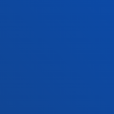
GESTIOAK ETA TRAMITEAK
Bilboko campusa
Ezagutu campusa
+34 944 139 000
Jarri gurekin harremanetan
Donostiako campusa
Ezagutu campusa
+34 943 326 600
Jarri gurekin harremanetan
Gasteizko egoitza
Ezagutu egoitza
+34 945 010 114
Jarri gurekin harremanetan