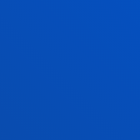
hauek izan dira aurreko edizioetan: Ana Freire,
Informatikako ingeniaria eta doktorea, Pompeu
Fabra Unibertsitateko (Bartzelona) Ingeniaritza
Eskolako ikertzailea eta irakaslea; Susana Ladra
González, Informatikako doktorea eta Matematikan
graduatua; Jordina Torrents Barrena, Pompeu Fabra
Unibertsitateko doktorea adimen artifizialaren
arloan; eta Julia Guiomar Niso Galán, Ingeniaritza
Biomedikoan doktorea eta Alzheimer
gaixotasunaren markatzaile goiztiarren ikerketako
ikertzailea.
Ada Byron sariari buruzko informazio gehiago
ANTZERAKO BERRIAK