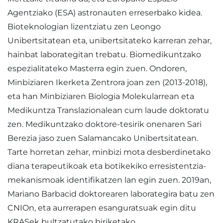
Agentziako (ESA) astronauten erreserbako kidea.
Bioteknologian lizentziatu zen Leongo
Unibertsitatean eta, unibertsitateko karreran zehar,
hainbat laborategitan trebatu. Biomedikuntzako
espezialitateko Masterra egin zuen. Ondoren,
Minbiziaren Ikerketa Zentrora joan zen (2013-2018),
eta han Minbiziaren Biologia Molekularrean eta
Medikuntza Translazionalean cum laude doktoratu
zen. Medikuntzako doktore-tesirik onenaren Sari
Berezia jaso zuen Salamancako Unibertsitatean.
Tarte horretan zehar, minbizi mota desberdinetako
diana terapeutikoak eta botikekiko erresistentzia-
mekanismoak identifikatzen lan egin zuen. 2019an,
Mariano Barbacid doktorearen laborategira batu zen
CNIOn, eta aurrerapen esanguratsuak egin ditu
KRASek bultzatutako biriketako