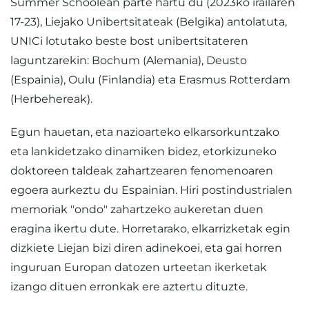
Summer Schoolean parte hartu du (2023ko irailaren
17-23), Liejako Unibertsitateak (Belgika) antolatuta,
UNICi lotutako beste bost unibertsitateren
laguntzarekin: Bochum (Alemania), Deusto
(Espainia), Oulu (Finlandia) eta Erasmus Rotterdam
(Herbehereak).
Egun hauetan, eta nazioarteko elkarsorkuntzako
eta lankidetzako dinamiken bidez, etorkizuneko
doktoreen taldeak zahartzearen fenomenoaren
egoera aurkeztu du Espainian. Hiri postindustrialen
memoriak "ondo" zahartzeko aukeretan duen
eragina ikertu dute. Horretarako, elkarrizketak egin
dizkiete Liejan bizi diren adinekoei, eta gai horren
inguruan Europan datozen urteetan ikerketak
izango dituen erronkak ere aztertu dituzte.