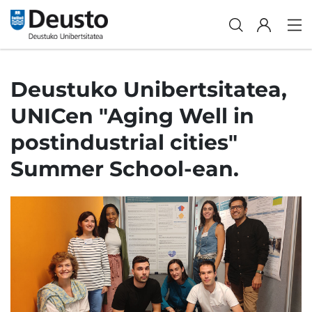
Deustuko Unibertsitatea,
UNICen "Aging Well in
postindustrial cities"
Summer School-ean.