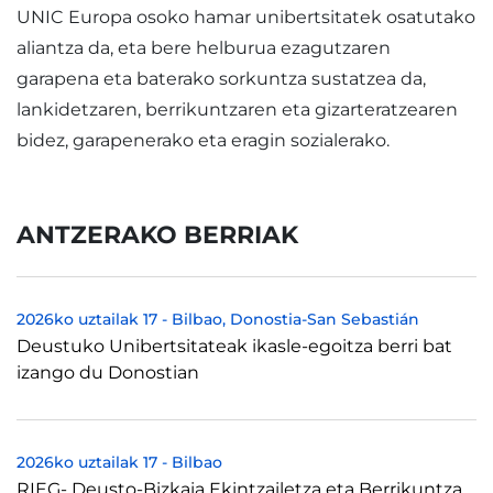
UNIC Europa osoko hamar unibertsitatek osatutako
aliantza da, eta bere helburua ezagutzaren
garapena eta baterako sorkuntza sustatzea da,
lankidetzaren, berrikuntzaren eta gizarteratzearen
bidez, garapenerako eta eragin sozialerako.
ANTZERAKO BERRIAK
2026ko uztailak 17
-
Bilbao
Donostia-San Sebastián
Deustuko Unibertsitateak ikasle-egoitza berri bat
izango du Donostian
2026ko uztailak 17
-
Bilbao
RIEG- Deusto-Bizkaia Ekintzailetza eta Berrikuntza