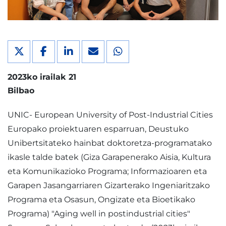
2023ko irailak 21
Bilbao
UNIC- European University of Post-Industrial Cities
Europako proiektuaren esparruan, Deustuko
Unibertsitateko hainbat doktoretza-programatako
ikasle talde batek (Giza Garapenerako Aisia, Kultura
eta Komunikazioko Programa; Informazioaren eta
Garapen Jasangarriaren Gizarterako Ingeniaritzako
Programa eta Osasun, Ongizate eta Bioetikako
Programa) "Aging well in postindustrial cities"