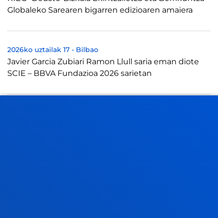
Globaleko Sarearen bigarren edizioaren amaiera
2026ko uztailak 17
-
Bilbao
Javier Garcia Zubiari Ramon Llull saria eman diote
SCIE – BBVA Fundazioa 2026 sarietan
2026ko uztailak 16
-
bti Human Technology
Deustuko Unibertsitateak eta Eduardo Anitua
Fundazioak lankidetza hitzarmen bat sinatu dute
medikuntza birsortzailean prestakuntza aurrer...
IKUSI ALBISTE GUZTIAK