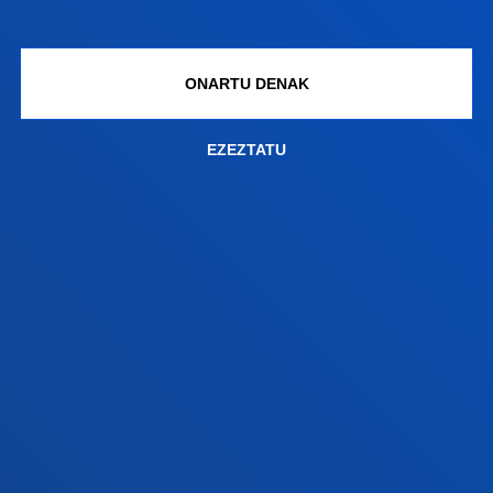
+34 943 326 600
Jarri gurekin harremanetan
ONARTU DENAK
Gasteizko egoitza
Ezagutu egoitza
EZEZTATU
+34 945 010 114
Jarri gurekin harremanetan
Madrilgo egoitza
Ezagutu egoitza
+34 915 77 61 89
Jarri gurekin harremanetan