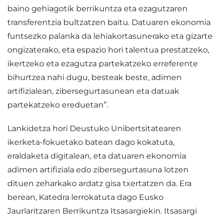
baino gehiagotik berrikuntza eta ezagutzaren
transferentzia bultzatzen baitu. Datuaren ekonomia
funtsezko palanka da lehiakortasunerako eta gizarte
ongizaterako, eta espazio hori talentua prestatzeko,
ikertzeko eta ezagutza partekatzeko erreferente
bihurtzea nahi dugu, besteak beste, adimen
artifizialean, zibersegurtasunean eta datuak
partekatzeko ereduetan”.
Lankidetza hori Deustuko Unibertsitatearen
ikerketa-fokuetako batean dago kokatuta,
eraldaketa digitalean, eta datuaren ekonomia
adimen artifiziala edo zibersegurtasuna lotzen
dituen zeharkako ardatz gisa txertatzen da. Era
berean, Katedra lerrokatuta dago Eusko
Jaurlaritzaren Berrikuntza Itsasargiekin. Itsasargi