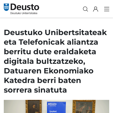
Deustuko Unibertsitateak
eta Telefonicak aliantza
berritu dute eraldaketa
digitala bultzatzeko,
Datuaren Ekonomiako
Katedra berri baten
sorrera sinatuta