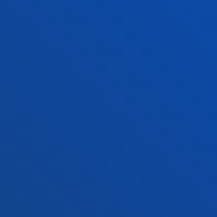
Jarri gurekin harremanetan
Madrilgo egoitza
Ezagutu egoitza
+34 915 77 61 89
Jarri gurekin harremanetan
Jarri gurekin harremanetan
Iradokizunen ontzia
Pribatutasun-politikak eta lege-oharra
Kanal etikoa
Mapa
© 2025 - Eskubide guztiak erreserbatuta