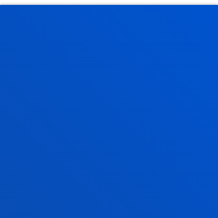
ANTZERAKO BERRIAK
2026ko uztailak 17
-
Bilbao
Donostia-San Sebastián
Deustuko Unibertsitateak ikasle-egoitza berri bat
izango du Donostian
2026ko uztailak 17
-
Bilbao
RIEG- Deusto-Bizkaia Ekintzailetza eta Berrikuntza
Globaleko Sarearen bigarren edizioaren amaiera
2026ko uztailak 17
-
Bilbao
Javier Garcia Zubiari Ramon Llull saria eman diote
SCIE – BBVA Fundazioa 2026 sarietan