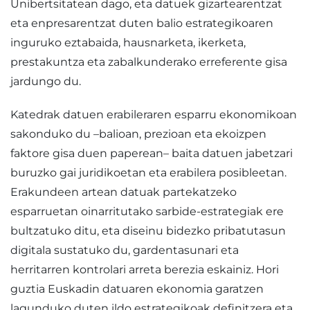
Unibertsitatean dago, eta datuek gizartearentzat
eta enpresarentzat duten balio estrategikoaren
inguruko eztabaida, hausnarketa, ikerketa,
prestakuntza eta zabalkunderako erreferente gisa
jardungo du.
Katedrak datuen erabileraren esparru ekonomikoan
sakonduko du –balioan, prezioan eta ekoizpen
faktore gisa duen paperean– baita datuen jabetzari
buruzko gai juridikoetan eta erabilera posibleetan.
Erakundeen artean datuak partekatzeko
esparruetan oinarritutako sarbide-estrategiak ere
bultzatuko ditu, eta diseinu bidezko pribatutasun
digitala sustatuko du, gardentasunari eta
herritarren kontrolari arreta berezia eskainiz. Hori
guztia Euskadin datuaren ekonomia garatzen
lagunduko duten ildo estrategikoak definitzera eta