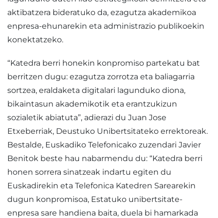
aktibatzera bideratuko da, ezagutza akademikoa
enpresa-ehunarekin eta administrazio publikoekin
konektatzeko.
“Katedra berri honekin konpromiso partekatu bat
berritzen dugu: ezagutza zorrotza eta baliagarria
sortzea, eraldaketa digitalari lagunduko diona,
bikaintasun akademikotik eta erantzukizun
sozialetik abiatuta”, adierazi du Juan Jose
Etxeberriak, Deustuko Unibertsitateko errektoreak.
Bestalde, Euskadiko Telefonicako zuzendari Javier
Benitok beste hau nabarmendu du: “Katedra berri
honen sorrera sinatzeak indartu egiten du
Euskadirekin eta Telefonica Katedren Sarearekin
dugun konpromisoa, Estatuko unibertsitate-
enpresa sare handiena baita, duela bi hamarkada