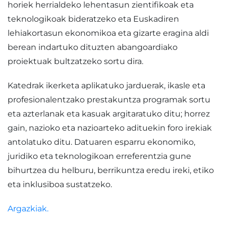
horiek herrialdeko lehentasun zientifikoak eta
teknologikoak bideratzeko eta Euskadiren
lehiakortasun ekonomikoa eta gizarte eragina aldi
berean indartuko dituzten abangoardiako
proiektuak bultzatzeko sortu dira.
Katedrak ikerketa aplikatuko jarduerak, ikasle eta
profesionalentzako prestakuntza programak sortu
eta azterlanak eta kasuak argitaratuko ditu; horrez
gain, nazioko eta nazioarteko adituekin foro irekiak
antolatuko ditu. Datuaren esparru ekonomiko,
juridiko eta teknologikoan erreferentzia gune
bihurtzea du helburu, berrikuntza eredu ireki, etiko
eta inklusiboa sustatzeko.
Argazkiak.