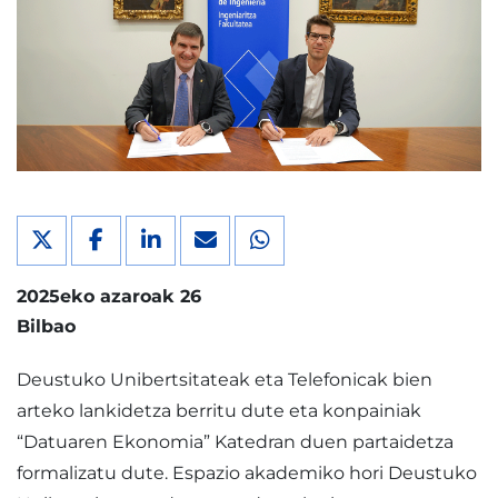
2025eko azaroak 26
Bilbao
Deustuko Unibertsitateak eta Telefonicak bien
arteko lankidetza berritu dute eta konpainiak
“Datuaren Ekonomia” Katedran duen partaidetza
formalizatu dute. Espazio akademiko hori Deustuko