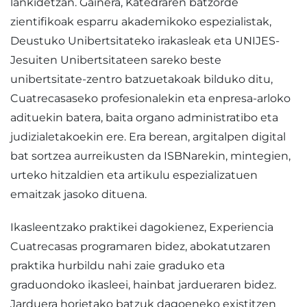
lankidetzan. Gainera, Katedraren batzorde
zientifikoak esparru akademikoko espezialistak,
Deustuko Unibertsitateko irakasleak eta UNIJES-
Jesuiten Unibertsitateen sareko beste
unibertsitate-zentro batzuetakoak bilduko ditu,
Cuatrecasaseko profesionalekin eta enpresa-arloko
adituekin batera, baita organo administratibo eta
judizialetakoekin ere. Era berean, argitalpen digital
bat sortzea aurreikusten da ISBNarekin, mintegien,
urteko hitzaldien eta artikulu espezializatuen
emaitzak jasoko dituena.
Ikasleentzako praktikei dagokienez, Experiencia
Cuatrecasas programaren bidez, abokatutzaren
praktika hurbildu nahi zaie graduko eta
graduondoko ikasleei, hainbat jardueraren bidez.
Jarduera horietako batzuk dagoeneko existitzen