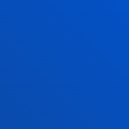
2026ko uztailak 21
-
Bilbao
Deustuko Unibertsitateko tesi batek enpresa
lidergoaren ideia birformateatzearen alde egin du,
eraldaketa digitalaren "alde ilunaren...
2026ko uztailak 17
-
Bilbao
Donostia-San Sebastián
Deustuko Unibertsitateak ikasle-egoitza berri bat
izango du Donostian
2026ko uztailak 17
-
Bilbao
RIEG- Deusto-Bizkaia Ekintzailetza eta Berrikuntza
Globaleko Sarearen bigarren edizioaren amaiera
IKUSI ALBISTE GUZTIAK