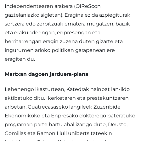
Independentearen arabera (OIReScon
gaztelaniazko sigletan). Eragina ez da azpiegiturak
sortzera edo zerbitzuak ematera mugatzen, baizik
eta erakundeengan, enpresengan eta
herritarrengan eragin zuzena duten gizarte eta
ingurumen arloko politiken garapenean ere
eragiten du.
Martxan dagoen jarduera-plana
Lehenengo ikasturtean, Katedrak hainbat lan-ildo
aktibatuko ditu. Ikerketaren eta prestakuntzaren
arloetan, Cuatrecasaseko langileek Zuzenbide
Ekonomikoko eta Enpresako doktorego bateratuko
programan parte hartu ahal izango dute, Deusto,
Comillas eta Ramon Llull unibertsitateekin