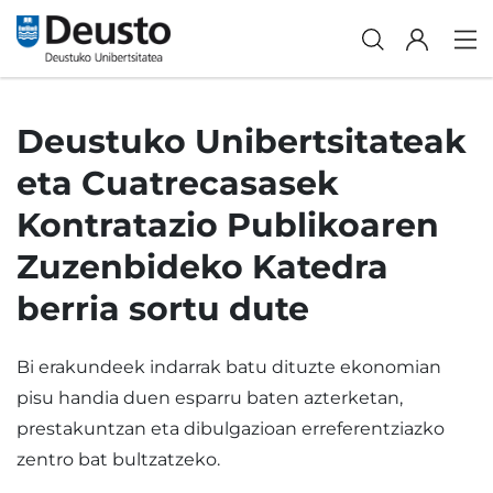
Deustuko Unibertsitateak
eta Cuatrecasasek
Kontratazio Publikoaren
Zuzenbideko Katedra
berria sortu dute
Bi erakundeek indarrak batu dituzte ekonomian
pisu handia duen esparru baten azterketan,
prestakuntzan eta dibulgazioan erreferentziazko
zentro bat bultzatzeko.