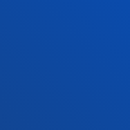
Ezagutu campusa
+34 943 326 600
Jarri gurekin harremanetan
Gasteizko egoitza
Ezagutu egoitza
+34 945 010 114
Jarri gurekin harremanetan
Madrilgo egoitza
Ezagutu egoitza
+34 915 77 61 89
Jarri gurekin harremanetan