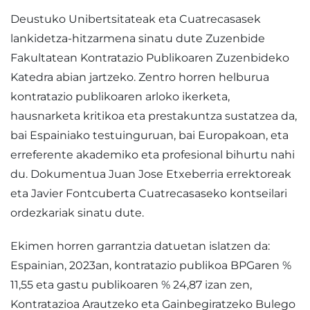
Deustuko Unibertsitateak eta Cuatrecasasek
lankidetza-hitzarmena sinatu dute Zuzenbide
Fakultatean Kontratazio Publikoaren Zuzenbideko
Katedra abian jartzeko. Zentro horren helburua
kontratazio publikoaren arloko ikerketa,
hausnarketa kritikoa eta prestakuntza sustatzea da,
bai Espainiako testuinguruan, bai Europakoan, eta
erreferente akademiko eta profesional bihurtu nahi
du. Dokumentua Juan Jose Etxeberria errektoreak
eta Javier Fontcuberta Cuatrecasaseko kontseilari
ordezkariak sinatu dute.
Ekimen horren garrantzia datuetan islatzen da:
Espainian, 2023an, kontratazio publikoa BPGaren %
11,55 eta gastu publikoaren % 24,87 izan zen,
Kontratazioa Arautzeko eta Gainbegiratzeko Bulego