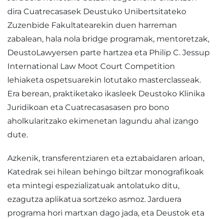
dira Cuatrecasasek Deustuko Unibertsitateko
Zuzenbide Fakultatearekin duen harreman
zabalean, hala nola bridge programak, mentoretzak,
DeustoLawyersen parte hartzea eta Philip C. Jessup
International Law Moot Court Competition
lehiaketa ospetsuarekin lotutako masterclasseak.
Era berean, praktiketako ikasleek Deustoko Klinika
Juridikoan eta Cuatrecasasasen pro bono
aholkularitzako ekimenetan lagundu ahal izango
dute.
Azkenik, transferentziaren eta eztabaidaren arloan,
Katedrak sei hilean behingo biltzar monografikoak
eta mintegi espezializatuak antolatuko ditu,
ezagutza aplikatua sortzeko asmoz. Jarduera
programa hori martxan dago jada, eta Deustok eta