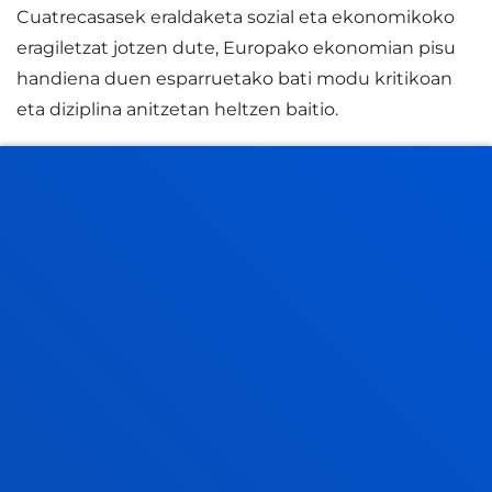
Cuatrecasasek eraldaketa sozial eta ekonomikoko
eragiletzat jotzen dute, Europako ekonomian pisu
handiena duen esparruetako bati modu kritikoan
eta diziplina anitzetan heltzen baitio.
Argazkiak
ANTZERAKO BERRIAK
2026ko uztailak 21
-
Bilbao
Pedro Arrupe Giza Eskubideen Institutuak Jesuiten
Migratzaileentzako Zerbitzuarekin lankidetzan
dihardu itsasoan migratzaileen itzulketen...