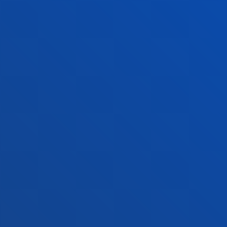
+34 945 010 114
Jarri gurekin harremanetan
Madrilgo egoitza
Ezagutu egoitza
+34 915 77 61 89
Jarri gurekin harremanetan
Jarri gurekin harremanetan
Iradokizunen ontzia
Pribatutasun-politikak eta lege-oharra
Kanal etikoa
Mapa