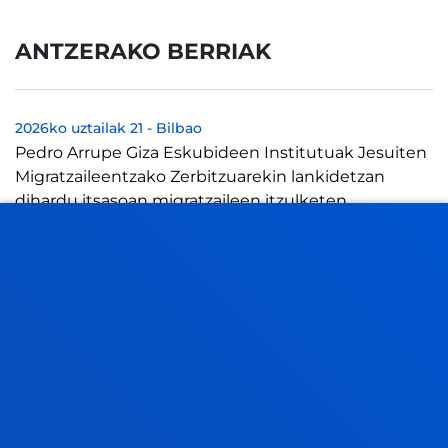
ANTZERAKO BERRIAK
2026ko uztailak 21
-
Bilbao
Pedro Arrupe Giza Eskubideen Institutuak Jesuiten
Migratzaileentzako Zerbitzuarekin lankidetzan
dihardu itsasoan migratzaileen itzulketen...
2026ko uztailak 21
-
Bilbao
Deustuko Unibertsitateko tesi batek enpresa
lidergoaren ideia birformateatzearen alde egin du,
eraldaketa digitalaren "alde ilunaren...
2026ko uztailak 17
-
Bilbao
Donostia-San Sebastián