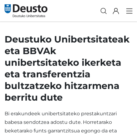
Deustuko Unibertsitateak
eta BBVAk
unibertsitateko ikerketa
eta transferentzia
bultzatzeko hitzarmena
berritu dute
Bi erakundeek unibertsitateko prestakuntzari
babesa sendotzea adostu dute. Horretarako
beketarako funts garrantzitsua egongo da eta