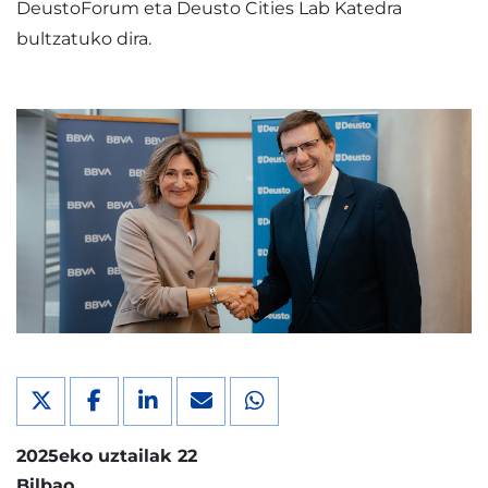
DeustoForum eta Deusto Cities Lab Katedra
bultzatuko dira.
2025eko uztailak 22
Bilbao