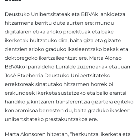
Deustuko Unibertsitateak eta BBVAk lankidetza
hitzarmena berritu dute aurten ere: mundu
digitalaren etika arloko proiektuak eta bake
ikerketak bultzatuko dira, baita giza eta gizarte
zientzien arloko graduko ikasleentzako bekak eta
doktoregoko ikertzaileentzat ere. Marta Alonso
BBVAko Iparraldeko Lurralde zuzendariak eta Juan
José Etxeberria Deustuko Unibertsitateko
errektoreak sinatutako hitzarmen horrek bi
erakundeek ikerketa sustatzeko eta balio erantsi
handiko jakintzaren transferentzia gizartera egiteko
konpromisoa berresten du, baita graduko ikasleen
unibertsitateko prestakuntzakoa ere.
Marta Alonsoren hitzetan, “hezkuntza, ikerketa eta