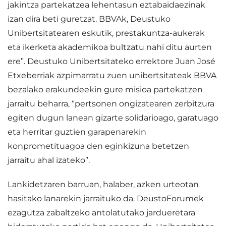
jakintza partekatzea lehentasun eztabaidaezinak
izan dira beti guretzat. BBVAk, Deustuko
Unibertsitatearen eskutik, prestakuntza-aukerak
eta ikerketa akademikoa bultzatu nahi ditu aurten
ere”. Deustuko Unibertsitateko errektore Juan José
Etxeberriak azpimarratu zuen unibertsitateak BBVA
bezalako erakundeekin gure misioa partekatzen
jarraitu beharra, “pertsonen ongizatearen zerbitzura
egiten dugun lanean gizarte solidarioago, garatuago
eta herritar guztien garapenarekin
konprometituagoa den eginkizuna betetzen
jarraitu ahal izateko”.
Lankidetzaren barruan, halaber, azken urteotan
hasitako lanarekin jarraituko da. DeustoForumek
ezagutza zabaltzeko antolatutako jardueretara