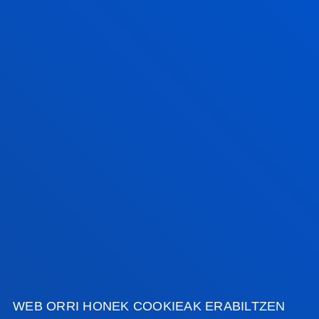
Deustuko Unibertsitateak ikasle-egoitza berri bat
izango du Donostian
2026ko uztailak 17
-
Bilbao
RIEG- Deusto-Bizkaia Ekintzailetza eta Berrikuntza
Globaleko Sarearen bigarren edizioaren amaiera
IKUSI ALBISTE GUZTIAK
FAKULTATEAK
INFORMAZIO PRAKTIKOA
WEB ORRI HONEK COOKIEAK ERABILTZEN
ZER BERRI