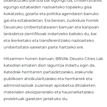
bideratutako partida bat egongo da, Unibertsitatea
egungo eztabaiden nazioarteko topaleku gisa
kokatzeko, gizarte eta politika agendaren barruko
gai eta eztabaidetan. Era berean, zuzkidura horrek
Deustuko Unibertsitatearen barruan eta kanpoan
lankidetza zientifikoak indartzeko balioko du, bai
eta ikerketako eta transferentziako nazioarteko
unibertsitate-sareetan parte hartzeko ere.
Hitzarmen horren barruan, BBVAk Deusto Cities Lab
katedrari ematen dion laguntza indartu egin da.
Katedrak herritarren partaidetzarako, erakunde
publikoen aholkularitzarako eta herritarrek eta
administrazioak zuzenean aprobetxa ditzaketen
materialen ekoizpenerako eta hausnarketarako
proiektuak garatzen jarraituko du.