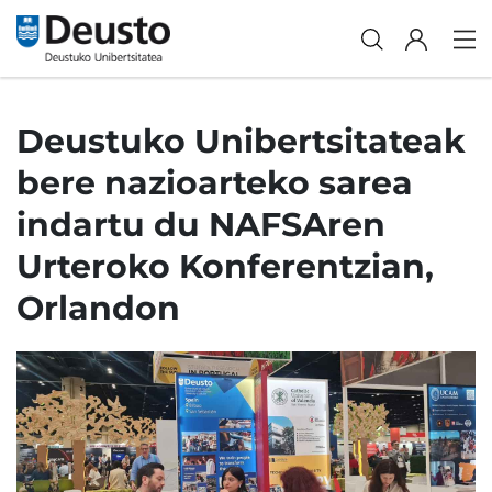
Deustuko Unibertsitateak
bere nazioarteko sarea
indartu du NAFSAren
Urteroko Konferentzian,
Orlandon