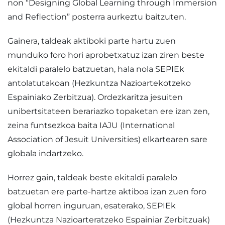
non “Designing Global Learning through Immersion
and Reflection” posterra aurkeztu baitzuten.
Gainera, taldeak aktiboki parte hartu zuen
munduko foro hori aprobetxatuz izan ziren beste
ekitaldi paralelo batzuetan, hala nola SEPIEk
antolatutakoan (Hezkuntza Nazioartekotzeko
Espainiako Zerbitzua). Ordezkaritza jesuiten
unibertsitateen berariazko topaketan ere izan zen,
zeina funtsezkoa baita IAJU (International
Association of Jesuit Universities) elkartearen sare
globala indartzeko.
Horrez gain, taldeak beste ekitaldi paralelo
batzuetan ere parte-hartze aktiboa izan zuen foro
global horren inguruan, esaterako, SEPIEk
(Hezkuntza Nazioarteratzeko Espainiar Zerbitzuak)