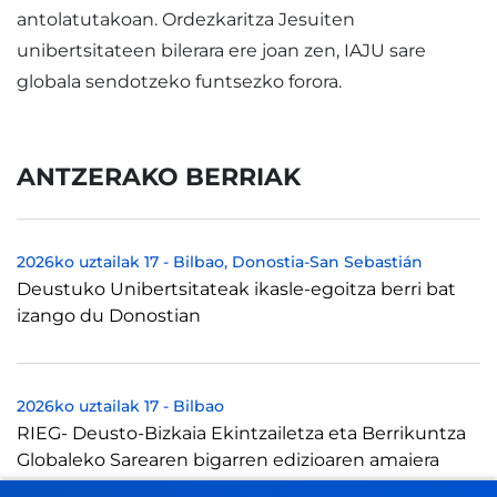
antolatutakoan. Ordezkaritza Jesuiten
unibertsitateen bilerara ere joan zen, IAJU sare
globala sendotzeko funtsezko forora.
ANTZERAKO BERRIAK
2026ko uztailak 17
-
Bilbao
Donostia-San Sebastián
Deustuko Unibertsitateak ikasle-egoitza berri bat
izango du Donostian
2026ko uztailak 17
-
Bilbao
RIEG- Deusto-Bizkaia Ekintzailetza eta Berrikuntza
Globaleko Sarearen bigarren edizioaren amaiera