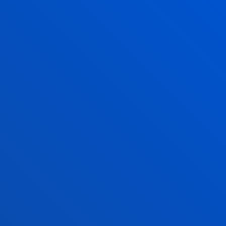
2026ko uztailak 17
-
Bilbao
Javier Garcia Zubiari Ramon Llull saria eman diote
SCIE – BBVA Fundazioa 2026 sarietan
2026ko uztailak 16
-
bti Human Technology
Deustuko Unibertsitateak eta Eduardo Anitua
Fundazioak lankidetza hitzarmen bat sinatu dute
medikuntza birsortzailean prestakuntza aurrer...
IKUSI ALBISTE GUZTIAK
FAKULTATEAK