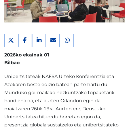
2026ko ekainak 01
Bilbao
Unibertsitateak NAFSA Urteko Konferentzia eta
Azokaren beste edizio batean parte hartu du.
Munduko goi-mailako hezkuntzako topaketarik
handiena da, eta aurten Orlandon egin da,
maiatzaren 26tik 29ra. Aurten ere, Deustuko
Unibertsitatea hitzordu horretan egon da,
presentzia globala sustatzeko eta unibertsitateko