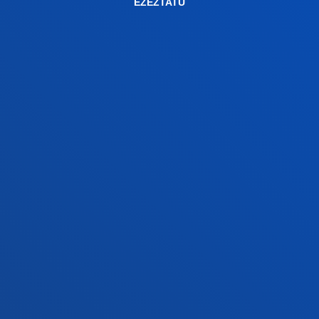
EZEZTATU
Gasteizko egoitza
Ezagutu egoitza
+34 945 010 114
Jarri gurekin harremanetan
Madrilgo egoitza
Ezagutu egoitza
+34 915 77 61 89
Jarri gurekin harremanetan
Jarri gurekin harremanetan
Iradokizunen ontzia