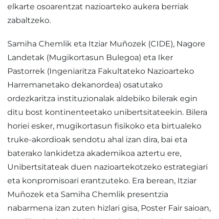
elkarte osoarentzat nazioarteko aukera berriak
zabaltzeko.
Samiha Chemlik eta Itziar Muñozek (CIDE), Nagore
Landetak (Mugikortasun Bulegoa) eta Iker
Pastorrek (Ingeniaritza Fakultateko Nazioarteko
Harremanetako dekanordea) osatutako
ordezkaritza instituzionalak aldebiko bilerak egin
ditu bost kontinenteetako unibertsitateekin. Bilera
horiei esker, mugikortasun fisikoko eta birtualeko
truke-akordioak sendotu ahal izan dira, bai eta
baterako lankidetza akademikoa aztertu ere,
Unibertsitateak duen nazioartekotzeko estrategiari
eta konpromisoari erantzuteko. Era berean, Itziar
Muñozek eta Samiha Chemlik presentzia
nabarmena izan zuten hizlari gisa, Poster Fair saioan,