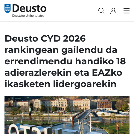
Deusto CYD 2026
rankingean gailendu da
errendimendu handiko 18
adierazlerekin eta EAZko
ikasketen lidergoarekin