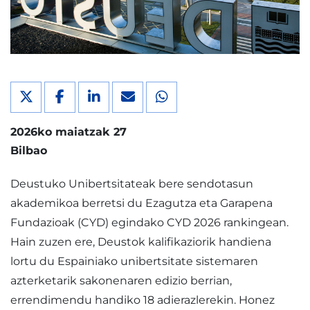
2026ko maiatzak 27
Bilbao
Deustuko Unibertsitateak bere sendotasun
akademikoa berretsi du Ezagutza eta Garapena
Fundazioak (CYD) egindako CYD 2026 rankingean.
Hain zuzen ere, Deustok kalifikaziorik handiena
lortu du Espainiako unibertsitate sistemaren
azterketarik sakonenaren edizio berrian,
errendimendu handiko 18 adierazlerekin. Honez