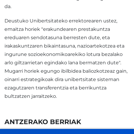
da.
Deustuko Unibertsitateko errektorearen ustez,
emaitza horiek "erakundearen prestakuntza
ereduaren sendotasuna berresten dute, eta
irakaskuntzaren bikaintasuna, nazioartekotzea eta
ingurune sozioekonomikoarekiko lotura bezalako
arlo giltzarrietan egindako lana bermatzen dute".
Mugarri horiek egungo ibilbidea baliozkotzeaz gain,
oinarri estrategikoak dira unibertsitate sisteman
ezagutzaren transferentzia eta berrikuntza
bultzatzen jarraitzeko.
ANTZERAKO BERRIAK