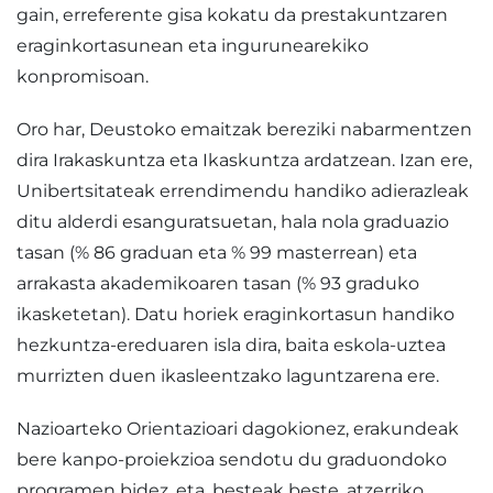
gain, erreferente gisa kokatu da prestakuntzaren
eraginkortasunean eta ingurunearekiko
konpromisoan.
Oro har, Deustoko emaitzak bereziki nabarmentzen
dira Irakaskuntza eta Ikaskuntza ardatzean. Izan ere,
Unibertsitateak errendimendu handiko adierazleak
ditu alderdi esanguratsuetan, hala nola graduazio
tasan (% 86 graduan eta % 99 masterrean) eta
arrakasta akademikoaren tasan (% 93 graduko
ikasketetan). Datu horiek eraginkortasun handiko
hezkuntza-ereduaren isla dira, baita eskola-uztea
murrizten duen ikasleentzako laguntzarena ere.
Nazioarteko Orientazioari dagokionez, erakundeak
bere kanpo-proiekzioa sendotu du graduondoko
programen bidez, eta, besteak beste, atzerriko