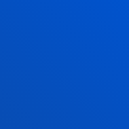
2026ko uztailak 23
-
Bilbao
Deustuko Unibertsitateak eta ABAO Bilbao Operak
indarrak batu dituzte opera eta kultura
unibertsitateko elkarteari hurbiltzeko
2026ko uztailak 21
-
Bilbao
Pedro Arrupe Giza Eskubideen Institutuak Jesuiten
Migratzaileentzako Zerbitzuarekin lankidetzan
dihardu itsasoan migratzaileen itzulketen...
2026ko uztailak 21
-
Bilbao
Deustuko Unibertsitateko tesi batek enpresa
lidergoaren ideia birformateatzearen alde egin du,
eraldaketa digitalaren "alde ilunaren...