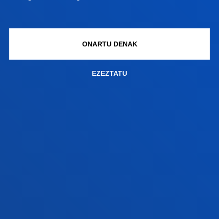
Bilboko campusa
Ezagutu campusa
ONARTU DENAK
+34 944 139 000
Jarri gurekin harremanetan
EZEZTATU
Donostiako campusa
Ezagutu campusa
+34 943 326 600
Jarri gurekin harremanetan
Gasteizko egoitza
Ezagutu egoitza
+34 945 010 114
Jarri gurekin harremanetan