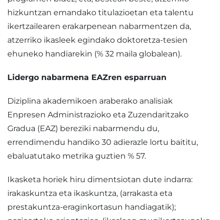
hizkuntzan emandako titulazioetan eta talentu
ikertzailearen erakarpenean nabarmentzen da,
atzerriko ikasleek egindako doktoretza-tesien
ehuneko handiarekin (% 32 maila globalean).
Lidergo nabarmena EAZren esparruan
Diziplina akademikoen araberako analisiak
Enpresen Administrazioko eta Zuzendaritzako
Gradua (EAZ) bereziki nabarmendu du,
errendimendu handiko 30 adierazle lortu baititu,
ebaluatutako metrika guztien % 57.
Ikasketa horiek hiru dimentsiotan dute indarra:
irakaskuntza eta ikaskuntza, (arrakasta eta
prestakuntza-eraginkortasun handiagatik);