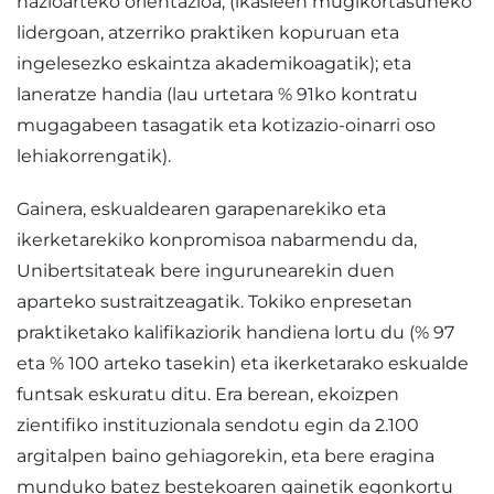
nazioarteko orientazioa, (ikasleen mugikortasuneko
lidergoan, atzerriko praktiken kopuruan eta
ingelesezko eskaintza akademikoagatik); eta
laneratze handia (lau urtetara % 91ko kontratu
mugagabeen tasagatik eta kotizazio-oinarri oso
lehiakorrengatik).
Gainera, eskualdearen garapenarekiko eta
ikerketarekiko konpromisoa nabarmendu da,
Unibertsitateak bere ingurunearekin duen
aparteko sustraitzeagatik. Tokiko enpresetan
praktiketako kalifikaziorik handiena lortu du (% 97
eta % 100 arteko tasekin) eta ikerketarako eskualde
funtsak eskuratu ditu. Era berean, ekoizpen
zientifiko instituzionala sendotu egin da 2.100
argitalpen baino gehiagorekin, eta bere eragina
munduko batez bestekoaren gainetik egonkortu