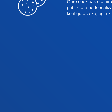
Gure cookieak eta hiru
Fakultateak
Info
publizitate pertsonali
konfiguratzeko, egin k
Osasun Zientziak
Egute
Gizarte eta Giza Zientziak
Liburu
Zuzenbidea
Deust
Deusto Business School
Ikaste
Hezkuntza eta Kirola
Deust
Ingeniaritza
Uniber
Teologia
Argita
Bilboko campusa
Dono
Ezagutu campusa
Ez
+34 944 139 000
+3
Jarri gurekin harremanetan
Ja