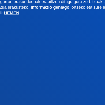
garren erakundeenak erabiltzen ditugu gure zerbitzuak 
rmazio praktikoa
Zer berri
zatua erakusteko.
Informazio gehiago
lortzeko eta zure 
lik
HEMEN
.
gi akademikoa
Deusto Agenda
tegia
Berriak
o Campus
Sare sozialak
txe Nagusia
Deusto Aldizkaria
o Alumni
Blogak
tsitateko artxiboa
Prentsa kabinetea
lpenak
stiako campusa
Gasteizko egoitza
agutu campusa
Ezagutu egoitza
4 943 326 600
+34 945 010 114
rri gurekin harremanetan
Jarri gurekin harremanet