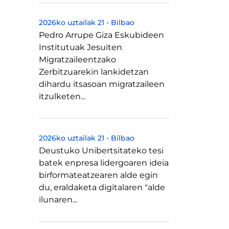
2026ko uztailak 21
-
Bilbao
Pedro Arrupe Giza Eskubideen
Institutuak Jesuiten
Migratzaileentzako
Zerbitzuarekin lankidetzan
dihardu itsasoan migratzaileen
itzulketen...
2026ko uztailak 21
-
Bilbao
Deustuko Unibertsitateko tesi
batek enpresa lidergoaren ideia
birformateatzearen alde egin
du, eraldaketa digitalaren "alde
ilunaren...