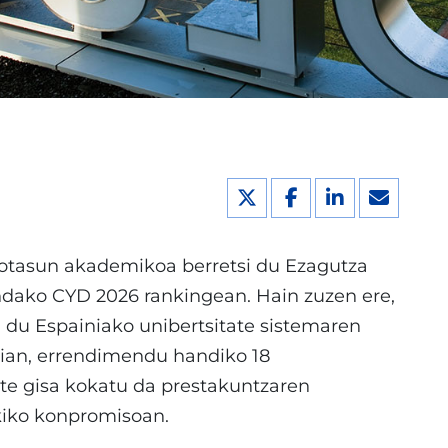
otasun akademikoa berretsi du Ezagutza
dako CYD 2026 rankingean. Hain zuzen ere,
u du Espainiako unibertsitate sistemaren
rian, errendimendu handiko 18
nte gisa kokatu da prestakuntzaren
kiko konpromisoan.