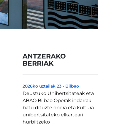
ANTZERAKO
BERRIAK
2026ko uztailak 23
-
Bilbao
Deustuko Unibertsitateak eta
ABAO Bilbao Operak indarrak
batu dituzte opera eta kultura
unibertsitateko elkarteari
hurbiltzeko