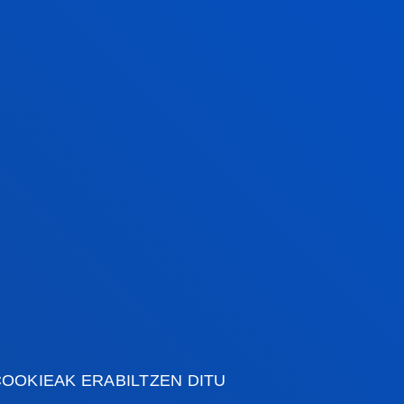
na munduko batez bestekoaren gainetik
ren ustez, emaitza horiek "erakundearen
 berresten dute, eta irakaskuntzaren
ngurune sozioekonomikoarekiko lotura
 lana bermatzen dute". Mugarri horiek
oinarri estrategikoak dira unibertsitate
eta berrikuntza bultzatzen jarraitzeko.
OOKIEAK ERABILTZEN DITU