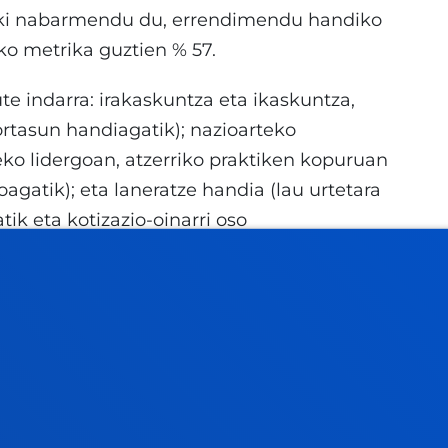
iki nabarmendu du, errendimendu handiko
ako metrika guztien % 57.
te indarra: irakaskuntza eta ikaskuntza,
ortasun handiagatik); nazioarteko
eko lidergoan, atzerriko praktiken kopuruan
gatik); eta laneratze handia (lau urtetara
k eta kotizazio-oinarri oso
ko eta ikerketarekiko konpromisoa
re ingurunearekin duen aparteko
raktiketako kalifikaziorik handiena lortu du
ikerketarako eskualde funtsak eskuratu ditu.
tuzionala sendotu egin da 2.100 argitalpen