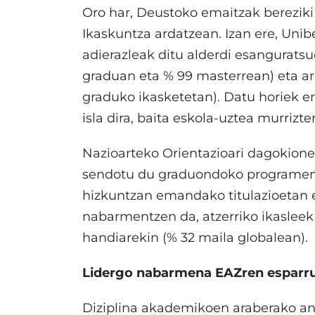
Oro har, Deustoko emaitzak bereziki
Ikaskuntza ardatzean. Izan ere, Uni
adierazleak ditu alderdi esanguratsu
graduan eta % 99 masterrean) eta a
graduko ikasketetan). Datu horiek 
isla dira, baita eskola-uztea murriz
Nazioarteko Orientazioari dagokion
sendotu du graduondoko programen bi
hizkuntzan emandako titulazioetan e
nabarmentzen da, atzerriko ikaslee
handiarekin (% 32 maila globalean).
Lidergo nabarmena EAZren esparr
Diziplina akademikoen araberako an