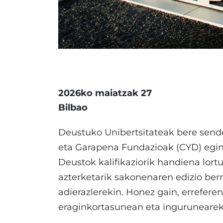
2026ko maiatzak 27
Bilbao
Deustuko Unibertsitateak bere send
eta Garapena Fundazioak (CYD) egin
Deustok kalifikaziorik handiena lort
azterketarik sakonenaren edizio ber
adierazlerekin. Honez gain, errefere
eraginkortasunean eta inguruneare