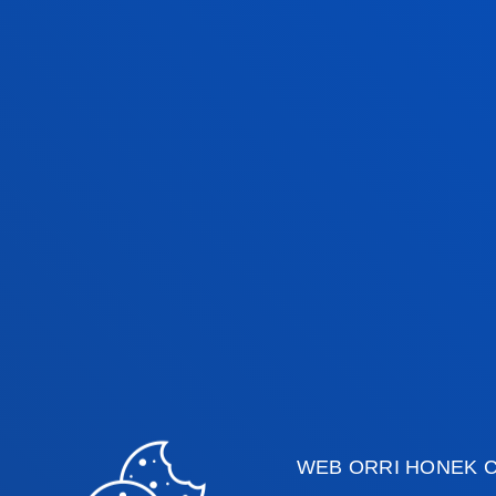
baino gehiagorekin, eta bere eragi
egonkortu da.
Deustuko Unibertsitateko errektorea
prestakuntza ereduaren sendotasuna
bikaintasuna, nazioartekotzea eta i
bezalako arlo giltzarrietan egindako
egungo ibilbidea baliozkotzeaz gain, 
sisteman ezagutzaren transferentzia 
WEB ORRI HONEK C