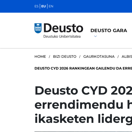
ES
EU
EN
DEUSTO GARA
HOME
BIZI DEUSTO
GAURKOTASUNA
ALBI
DEUSTO CYD 2026 RANKINGEAN GAILENDU DA ERR
Deusto CYD 202
errendimendu h
ikasketen lider