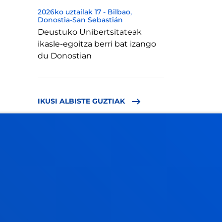
2026ko uztailak 17
-
Bilbao
Donostia-San Sebastián
Deustuko Unibertsitateak
ikasle-egoitza berri bat izango
du Donostian
IKUSI ALBISTE GUZTIAK