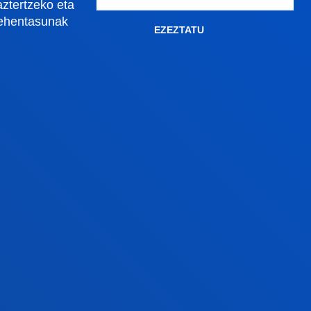
aztertzeko eta
Gestioak eta tramiteak
lehentasunak
EZEZTATU
Graduko onarpena
Graduondoko onarpena
Doktoregoko onarpena
Baldintza ekonomikoak
Bekak eta laguntzak
Gestio akademikoak
Madrilgo egoitza
Ezagutu egoitza
+34 915 77 61 89
an
Jarri gurekin harremanetan