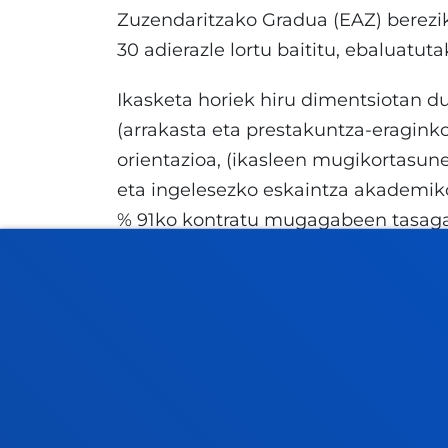
Zuzendaritzako Gradua (EAZ) berez
30 adierazle lortu baititu, ebaluatut
Ikasketa horiek hiru dimentsiotan du
(arrakasta eta prestakuntza-eragink
orientazioa, (ikasleen mugikortasun
eta ingelesezko eskaintza akademikoa
% 91ko kontratu mugagabeen tasagati
lehiakorrengatik).
Gainera, eskualdearen garapenareki
nabarmendu da, Unibertsitateak be
sustraitzeagatik. Tokiko enpresetan p
(% 97 eta % 100 arteko tasekin) eta 
Era berean, ekoizpen zientifiko insti