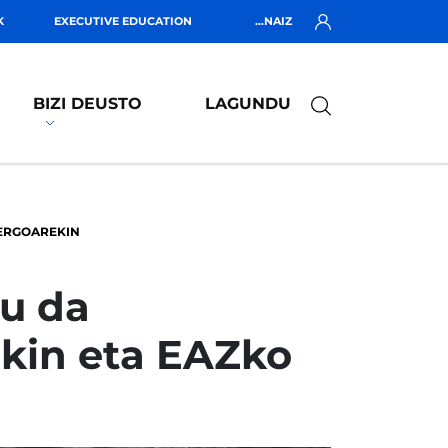
K
EXECUTIVE EDUCATION
...NAIZ
BIZI DEUSTO
LAGUNDU
DERGOAREKIN
u da
ekin eta EAZko