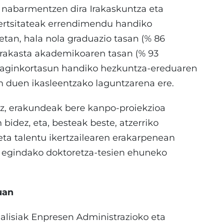
 nabarmentzen dira Irakaskuntza eta
bertsitateak errendimendu handiko
etan, hala nola graduazio tasan (% 86
rrakasta akademikoaren tasan (% 93
eraginkortasun handiko hezkuntza-ereduaren
ten duen ikasleentzako laguntzarena ere.
ez, erakundeak bere kanpo-proiekzioa
dez, eta, besteak beste, atzerriko
ta talentu ikertzailearen erakarpenean
k egindako doktoretza-tesien ehuneko
uan
alisiak Enpresen Administrazioko eta