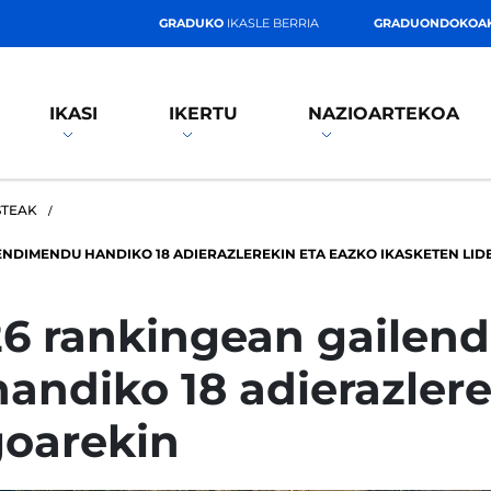
GRADUKO
IKASLE BERRIA
GRADUONDOKOA
IKASI
IKERTU
NAZIOARTEKOA
STEAK
ENDIMENDU HANDIKO 18 ADIERAZLEREKIN ETA EAZKO IKASKETEN LI
6 rankingean gailend
andiko 18 adierazler
goarekin