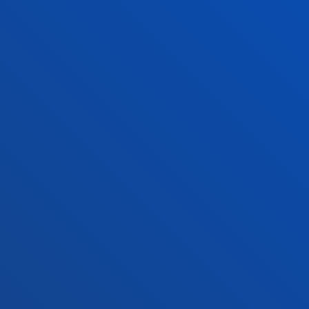
+34 945 010 114
Jarri gurekin harremanetan
Madrilgo egoitza
Ezagutu egoitza
+34 915 77 61 89
Jarri gurekin harremanetan
Jarri gurekin harremanetan
Iradokizunen ontzia
Pribatutasun-politikak eta lege-oharra
Kanal etikoa
Mapa