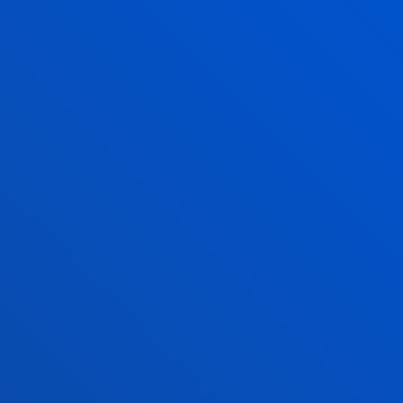
su 26ª edición poniendo en valor el arraigo
empresarial
2026ko martxoak 26
-
Bilbao
Deusto Business School recibe a Rebecca Piekkari
en una semana dedicada a la internacionalización, la
investigación y la cultura corporat...
IKUSI ALBISTE GUZTIAK
FAKULTATEAK
INFORMAZIO PRAKTIKOA