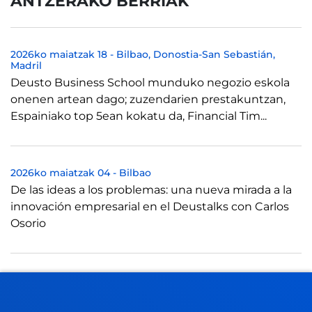
ANTZERAKO BERRIAK
2026ko maiatzak 18
-
Bilbao
Donostia-San Sebastián
Madril
Deusto Business School munduko negozio eskola
onenen artean dago; zuzendarien prestakuntzan,
Espainiako top 5ean kokatu da, Financial Tim...
2026ko maiatzak 04
-
Bilbao
De las ideas a los problemas: una nueva mirada a la
innovación empresarial en el Deustalks con Carlos
Osorio
2026ko apirilak 16
-
Donostia-San Sebastián
La Jornada de Empresa Familiar celebra el 16 de abril