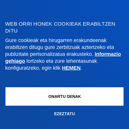
ZER BERRI
GESTIOAK ETA TRAMITEAK
WEB ORRI HONEK COOKIEAK ERABILTZEN
DITU
Bilboko campusa
Gure cookieak eta hirugarren erakundeenak
erabiltzen ditugu gure zerbitzuak aztertzeko eta
Ezagutu campusa
publizitate pertsonalizatua erakusteko.
Informazio
+34 944 139 000
gehiago
lortzeko eta zure lehentasunak
Jarri gurekin harremanetan
konfiguratzeko, egin klik
HEMEN
.
Donostiako campusa
Ezagutu campusa
+34 943 326 600
ONARTU DENAK
Jarri gurekin harremanetan
EZEZTATU
Gasteizko egoitza
Ezagutu egoitza