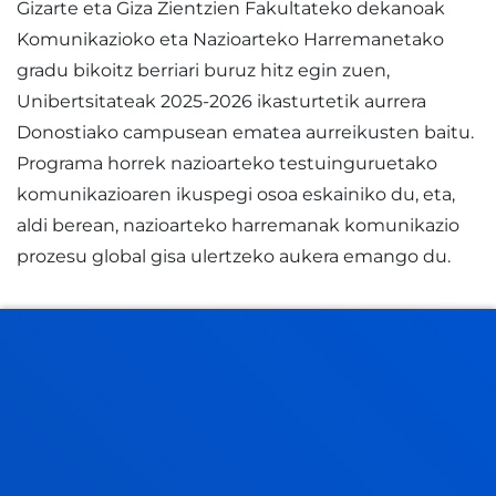
Gizarte eta Giza Zientzien Fakultateko dekanoak
Komunikazioko eta Nazioarteko Harremanetako
gradu bikoitz berriari buruz hitz egin zuen,
Unibertsitateak 2025-2026 ikasturtetik aurrera
Donostiako campusean ematea aurreikusten baitu.
Programa horrek nazioarteko testuinguruetako
komunikazioaren ikuspegi osoa eskainiko du, eta,
aldi berean, nazioarteko harremanak komunikazio
prozesu global gisa ulertzeko aukera emango du.