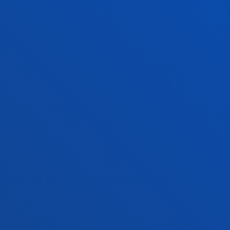
+34 944 139 000
Jarri gurekin harremanetan
Donostiako campusa
Ezagutu campusa
+34 943 326 600
Jarri gurekin harremanetan
Gasteizko egoitza
Ezagutu egoitza
+34 945 010 114
Jarri gurekin harremanetan
Madrilgo egoitza
Ezagutu egoitza
+34 915 77 61 89