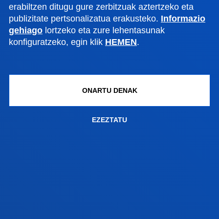
erabiltzen ditugu gure zerbitzuak aztertzeko eta
publizitate pertsonalizatua erakusteko.
Informazio
gehiago
lortzeko eta zure lehentasunak
IKUSI ALBISTE GUZTIAK
konfiguratzeko, egin klik
HEMEN
.
FAKULTATEAK
ONARTU DENAK
INFORMAZIO PRAKTIKOA
EZEZTATU
ZER BERRI
GESTIOAK ETA TRAMITEAK
Bilboko campusa
Ezagutu campusa