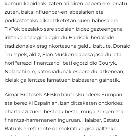
komunikabideak izaten ari diren papera ere jorratu
zuten, baita influencer-en, abeslarien eta
podcastetako elkarrizketetan duen babesa ere;
TikTok bezalako sare sozialen bidez gazteengana
iristeko ahalegina egin du Harrisek, hedabide
tradizionalek eraginkortasuna galdu baitute. Donald
Trumpek, aldiz, Elon Musken babesa jaso du, eta
hori "arrazoi finantzario" bati egotzi dio Couryk.
Nolanahi ere, katedradunak espero du, azkenean,
ideiak gailentzea famatuen babesaren gainetik.
Aimar Bretosek AEBko hauteskundeek Europan,
eta bereziki Espainian, izan ditzaketen ondorioez
ohartarazi zuen, besteak beste, muga-zergen eta
finantza-harremanen inguruan. Halaber, Estatu
Batuak erreferente demokratiko gisa galtzeko