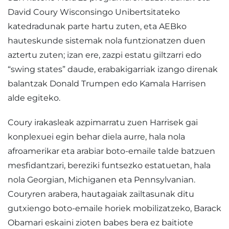
David Coury Wisconsingo Unibertsitateko
katedradunak parte hartu zuten, eta AEBko
hauteskunde sistemak nola funtzionatzen duen
aztertu zuten; izan ere, zazpi estatu giltzarri edo
“swing states” daude, erabakigarriak izango direnak
balantzak Donald Trumpen edo Kamala Harrisen
alde egiteko.
Coury irakasleak azpimarratu zuen Harrisek gai
konplexuei egin behar diela aurre, hala nola
afroamerikar eta arabiar boto-emaile talde batzuen
mesfidantzari, bereziki funtsezko estatuetan, hala
nola Georgian, Michiganen eta Pennsylvanian.
Couryren arabera, hautagaiak zailtasunak ditu
gutxiengo boto-emaile horiek mobilizatzeko, Barack
Obamari eskaini zioten babes bera ez baitiote