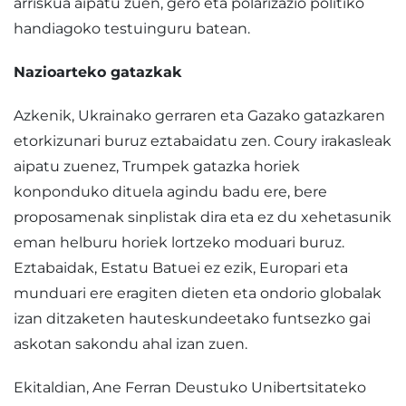
arriskua aipatu zuen, gero eta polarizazio politiko
handiagoko testuinguru batean.
Nazioarteko gatazkak
Azkenik, Ukrainako gerraren eta Gazako gatazkaren
etorkizunari buruz eztabaidatu zen. Coury irakasleak
aipatu zuenez, Trumpek gatazka horiek
konponduko dituela agindu badu ere, bere
proposamenak sinplistak dira eta ez du xehetasunik
eman helburu horiek lortzeko moduari buruz.
Eztabaidak, Estatu Batuei ez ezik, Europari eta
munduari ere eragiten dieten eta ondorio globalak
izan ditzaketen hauteskundeetako funtsezko gai
askotan sakondu ahal izan zuen.
Ekitaldian, Ane Ferran Deustuko Unibertsitateko