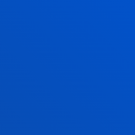
ANTZERAKO BERRIAK
2026ko uztailak 17
-
Bilbao
Donostia-San Sebastián