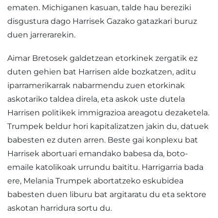
ematen. Michiganen kasuan, talde hau bereziki
disgustura dago Harrisek Gazako gatazkari buruz
duen jarrerarekin.
Aimar Bretosek galdetzean etorkinek zergatik ez
duten gehien bat Harrisen alde bozkatzen, aditu
iparramerikarrak nabarmendu zuen etorkinak
askotariko taldea direla, eta askok uste dutela
Harrisen politikek immigrazioa areagotu dezaketela.
Trumpek beldur hori kapitalizatzen jakin du, datuek
babesten ez duten arren. Beste gai konplexu bat
Harrisek abortuari emandako babesa da, boto-
emaile katolikoak urrundu baititu. Harrigarria bada
ere, Melania Trumpek abortatzeko eskubidea
babesten duen liburu bat argitaratu du eta sektore
askotan harridura sortu du.