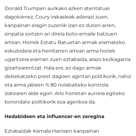
Donald Trumpen aurkako azken atentatuei
dagokienez, Coury irakasleak adierazi zuen,
kanpainan eragin zuzenik izan ez duten arren,
sinpatia sortzen ari direla boto-emaile batzuen
artean. Horrek Estatu Batuetan armak eramateko
eskubidera eta herritarren artean arma horiek
ugaritzera eraman zuen eztabaida, arazo kezkagarria
gizartearentzat. Hala ere, ez dago armak
debekatzeko prest dagoen agintari politikorik, nahiz
eta arma jabeen % 80 nolabaiteko kontrola
izatearen alde egon. Arlo horretan aurrera egiteko
borondate politikorik eza agerikoa da.
Hedabideen eta influencer-en zeregina
Eztabaidak Kamala Harrisen kanpainan