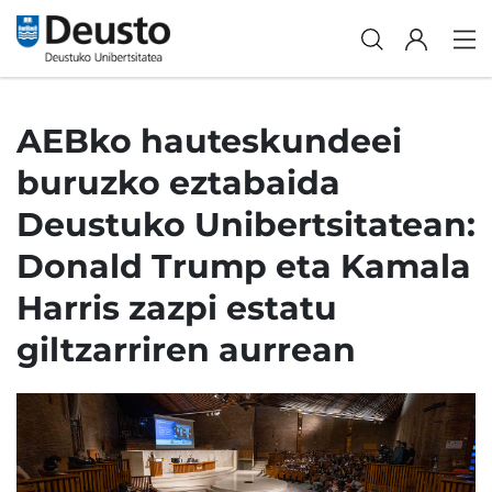
AEBko hauteskundeei
buruzko eztabaida
Deustuko Unibertsitatean:
Donald Trump eta Kamala
Harris zazpi estatu
giltzarriren aurrean