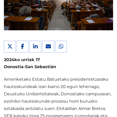
2024ko urriak 17
Donostia-San Sebastián
Ameriketako Estatu Batuetako presidentetzarako
hauteskundeak izan baino 20 egun lehenago,
Deustuko Unibertsitateak, Donostiako campusean,
ezohiko hauteskunde-prozesu horri buruzko
eztabaida antolatu zuen. Ekitaldian Aimar Bretos
SER kateko Hora 25 programaren zuzendariak eta