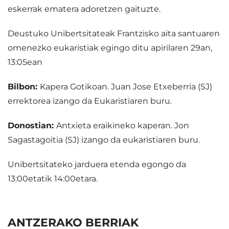
eskerrak ematera adoretzen gaituzte.
Deustuko Unibertsitateak Frantzisko aita santuaren
omenezko eukaristiak egingo ditu apirilaren 29an,
13:05ean
Bilbon:
Kapera Gotikoan. Juan Jose Etxeberria (SJ)
errektorea izango da Eukaristiaren buru.
Donostian:
Antxieta eraikineko kaperan. Jon
Sagastagoitia (SJ) izango da eukaristiaren buru.
Unibertsitateko jarduera etenda egongo da
13:00etatik 14:00etara.
ANTZERAKO BERRIAK