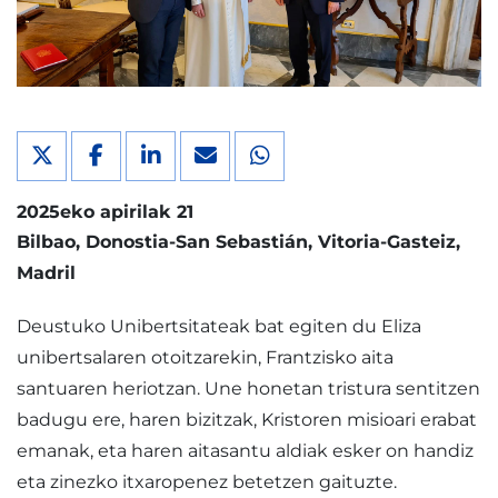
2025eko apirilak 21
Bilbao
Donostia-San Sebastián
Vitoria-Gasteiz
Madril
Deustuko Unibertsitateak bat egiten du Eliza
unibertsalaren otoitzarekin, Frantzisko aita
santuaren heriotzan. Une honetan tristura sentitzen
badugu ere, haren bizitzak, Kristoren misioari erabat
emanak, eta haren aitasantu aldiak esker on handiz
eta zinezko itxaropenez betetzen gaituzte.