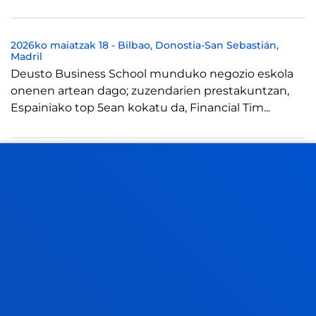
2026ko maiatzak 18
-
Bilbao
Donostia-San Sebastián
Madril
Deusto Business School munduko negozio eskola
onenen artean dago; zuzendarien prestakuntzan,
Espainiako top 5ean kokatu da, Financial Tim...
2026ko maiatzak 04
-
Bilbao
De las ideas a los problemas: una nueva mirada a la
innovación empresarial en el Deustalks con Carlos
Osorio
2026ko apirilak 16
-
Donostia-San Sebastián
La Jornada de Empresa Familiar celebra el 16 de abril
su 26ª edición poniendo en valor el arraigo