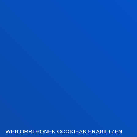
empresarial
2026ko martxoak 26
-
Bilbao
Deusto Business School recibe a Rebecca Piekkari
en una semana dedicada a la internacionalización, la
investigación y la cultura corporat...
IKUSI ALBISTE GUZTIAK
FAKULTATEAK
INFORMAZIO PRAKTIKOA
WEB ORRI HONEK COOKIEAK ERABILTZEN
ZER BERRI