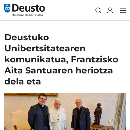
Deustuko
Unibertsitatearen
komunikatua, Frantzisko
Aita Santuaren heriotza
dela eta