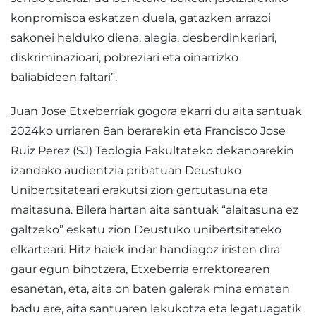
konpromisoa eskatzen duela, gatazken arrazoi
sakonei helduko diena, alegia, desberdinkeriari,
diskriminazioari, pobreziari eta oinarrizko
baliabideen faltari”.
Juan Jose Etxeberriak gogora ekarri du aita santuak
2024ko urriaren 8an berarekin eta Francisco Jose
Ruiz Perez (SJ) Teologia Fakultateko dekanoarekin
izandako audientzia pribatuan Deustuko
Unibertsitateari erakutsi zion gertutasuna eta
maitasuna. Bilera hartan aita santuak “alaitasuna ez
galtzeko” eskatu zion Deustuko unibertsitateko
elkarteari. Hitz haiek indar handiagoz iristen dira
gaur egun bihotzera, Etxeberria errektorearen
esanetan, eta, aita on baten galerak mina ematen
badu ere, aita santuaren lekukotza eta legatuagatik