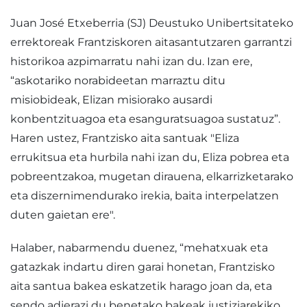
Juan José Etxeberria (SJ) Deustuko Unibertsitateko
errektoreak Frantziskoren aitasantutzaren garrantzi
historikoa azpimarratu nahi izan du. Izan ere,
“askotariko norabideetan marraztu ditu
misiobideak, Elizan misiorako ausardi
konbentzituagoa eta esanguratsuagoa sustatuz”.
Haren ustez, Frantzisko aita santuak "Eliza
errukitsua eta hurbila nahi izan du, Eliza pobrea eta
pobreentzakoa, mugetan dirauena, elkarrizketarako
eta diszernimendurako irekia, baita interpelatzen
duten gaietan ere".
Halaber, nabarmendu duenez, “mehatxuak eta
gatazkak indartu diren garai honetan, Frantzisko
aita santua bakea eskatzetik harago joan da, eta
sendo adierazi du benetako bakeak justiziarekiko