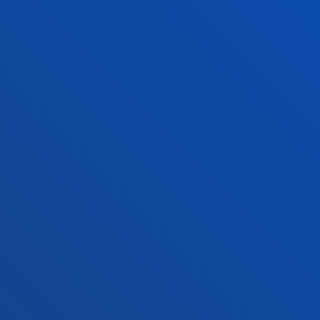
+34 945 010 114
Jarri gurekin harremanetan
Madrilgo egoitza
Ezagutu egoitza
+34 915 77 61 89
Jarri gurekin harremanetan
Jarri gurekin harremanetan
Iradokizunen ontzia
Pribatutasun-politikak eta lege-oharra
Kanal etikoa
Mapa