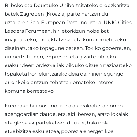
Bilboko eta Deustuko Unibertsitateko ordezkaritza
batek Zagreben (Kroazia) parte hartzen du
uztailaren 2an, European Post-Industrial UNIC Cities
Leaders Forumean, hiri etorkizun hobe bat
imajinatzeko, proiektatzeko eta konprometitzeko
diseinatutako topagune batean. Tokiko gobernuen,
unibertsitateen, enpresen eta gizarte zibileko
erakundeen ordezkariak bilduko dituen nazioarteko
topaketa hori ekintzarako deia da, hirien egungo
erronkei erantzun zehatzak emateko interes
komuna berresteko.
Europako hiri postindustrialak eraldaketa horren
abangoardian daude, eta, aldi berean, arazo lokalak
eta globalak partekatzen dituzte, hala nola
etxebizitza eskuratzea, pobrezia energetikoa,