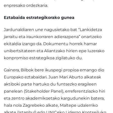
enpresako ordezkaria.
Eztabaida estrategikorako gunea
Jardunaldiaren une nagusietako bat “Lankidetza
jarraitu eta iraunkorraren adierazpena” onartzeko
ekitaldia izango da. Dokumentu horrek hamar
unibertsitateen eta Aliantzako hirien epe luzerako
konpromiso estrategikoa zigilatuko du.
Gainera, Bilbok bere ikuspegi propioa emango dio
Europako eztabaidari. Juan Mari Aburto alkateak
aktiboki parte hartuko du funtsezko eragileen
panelean (Stakeholder Panel), erreferentziazko hiri
eta zentro akademikoetako kargudunekin batera,
hala nola Zagrebeko alkate, Maltepe udalerriko
alkate (Istanbul) edo UNICeko Lidergo Kontseiluko