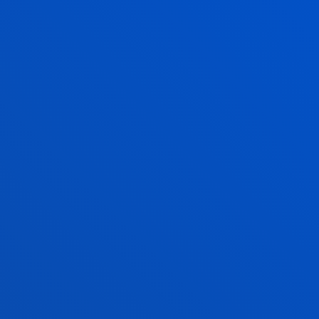
ANTZERAKO BERRIAK
2026ko uztailak 23
-
Bilbao
Deustuko Unibertsitateak eta ABAO Bilbao Operak
indarrak batu dituzte opera eta kultura
unibertsitateko elkarteari hurbiltzeko
2026ko uztailak 21
-
Bilbao
Pedro Arrupe Giza Eskubideen Institutuak Jesuiten
Migratzaileentzako Zerbitzuarekin lankidetzan
dihardu itsasoan migratzaileen itzulketen...