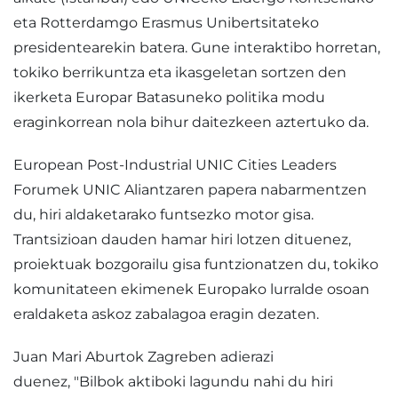
eta Rotterdamgo Erasmus Unibertsitateko
presidentearekin batera. Gune interaktibo horretan,
tokiko berrikuntza eta ikasgeletan sortzen den
ikerketa Europar Batasuneko politika modu
eraginkorrean nola bihur daitezkeen aztertuko da.
European Post-Industrial UNIC Cities Leaders
Forumek UNIC Aliantzaren papera nabarmentzen
du, hiri aldaketarako funtsezko motor gisa.
Trantsizioan dauden hamar hiri lotzen dituenez,
proiektuak bozgorailu gisa funtzionatzen du, tokiko
komunitateen ekimenek Europako lurralde osoan
eraldaketa askoz zabalagoa eragin dezaten.
Juan Mari Aburtok Zagreben adierazi
duenez, "Bilbok aktiboki lagundu nahi du hiri