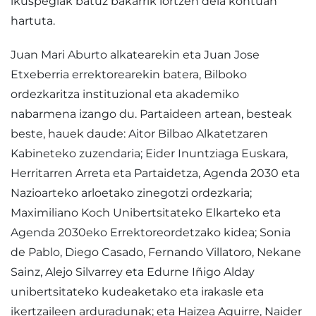
ikuspegiak batuz bakarrik lortzen dela kontuan
hartuta.
Juan Mari Aburto alkatearekin eta Juan Jose
Etxeberria errektorearekin batera, Bilboko
ordezkaritza instituzional eta akademiko
nabarmena izango du. Partaideen artean, besteak
beste, hauek daude: Aitor Bilbao Alkatetzaren
Kabineteko zuzendaria; Eider Inuntziaga Euskara,
Herritarren Arreta eta Partaidetza, Agenda 2030 eta
Nazioarteko arloetako zinegotzi ordezkaria;
Maximiliano Koch Unibertsitateko Elkarteko eta
Agenda 2030eko Errektoreordetzako kidea; Sonia
de Pablo, Diego Casado, Fernando Villatoro, Nekane
Sainz, Alejo Silvarrey eta Edurne Iñigo Alday
unibertsitateko kudeaketako eta irakasle eta
ikertzaileen arduradunak; eta Haizea Aguirre, Naider