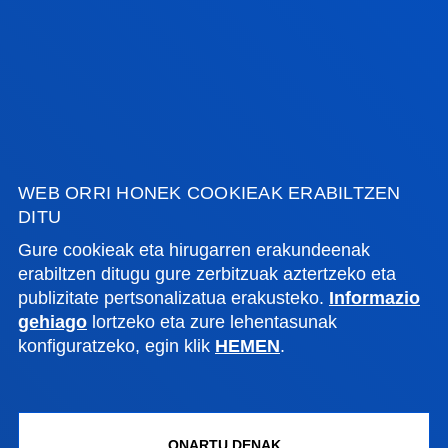
2026ko uztailak 21
-
Bilbao
Deustuko Unibertsitateko tesi batek enpresa
lidergoaren ideia birformateatzearen alde egin du,
eraldaketa digitalaren "alde ilunaren...
2026ko uztailak 17
-
Bilbao
Donostia-San Sebastián
Deustuko Unibertsitateak ikasle-egoitza berri bat
WEB ORRI HONEK COOKIEAK ERABILTZEN
izango du Donostian
DITU
Gure cookieak eta hirugarren erakundeenak
erabiltzen ditugu gure zerbitzuak aztertzeko eta
IKUSI ALBISTE GUZTIAK
publizitate pertsonalizatua erakusteko.
Informazio
gehiago
lortzeko eta zure lehentasunak
konfiguratzeko, egin klik
HEMEN
.
FAKULTATEAK
INFORMAZIO PRAKTIKOA
ONARTU DENAK