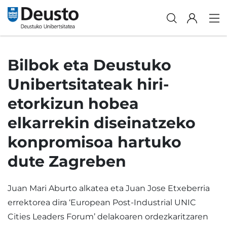
Bilbok eta Deustuko
Unibertsitateak hiri-
etorkizun hobea
elkarrekin diseinatzeko
konpromisoa hartuko
dute Zagreben
Juan Mari Aburto alkatea eta Juan Jose Etxeberria
errektorea dira ‘European Post-Industrial UNIC
Cities Leaders Forum’ delakoaren ordezkaritzaren