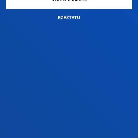
ZER BERRI
EZEZTATU
GESTIOAK ETA TRAMITEAK
Bilboko campusa
Ezagutu campusa
+34 944 139 000
Jarri gurekin harremanetan
Donostiako campusa
Ezagutu campusa
+34 943 326 600
Jarri gurekin harremanetan
Gasteizko egoitza