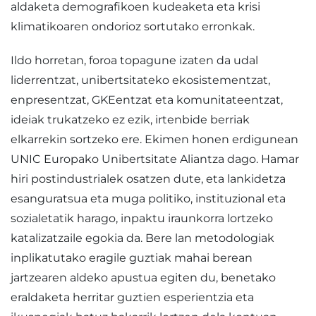
aldaketa demografikoen kudeaketa eta krisi
klimatikoaren ondorioz sortutako erronkak.
Ildo horretan, foroa topagune izaten da udal
liderrentzat, unibertsitateko ekosistementzat,
enpresentzat, GKEentzat eta komunitateentzat,
ideiak trukatzeko ez ezik, irtenbide berriak
elkarrekin sortzeko ere. Ekimen honen erdigunean
UNIC Europako Unibertsitate Aliantza dago. Hamar
hiri postindustrialek osatzen dute, eta lankidetza
esanguratsua eta muga politiko, instituzional eta
sozialetatik harago, inpaktu iraunkorra lortzeko
katalizatzaile egokia da. Bere lan metodologiak
inplikatutako eragile guztiak mahai berean
jartzearen aldeko apustua egiten du, benetako
eraldaketa herritar guztien esperientzia eta