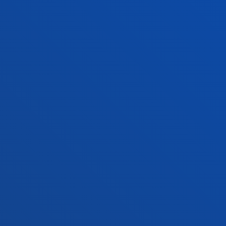
Ezagutu egoitza
+34 945 010 114
Jarri gurekin harremanetan
Madrilgo egoitza
Ezagutu egoitza
+34 915 77 61 89
Jarri gurekin harremanetan
Jarri gurekin harremanetan
Iradokizunen ontzia
Pribatutasun-politikak eta lege-oharra
Kanal etikoa
Mapa