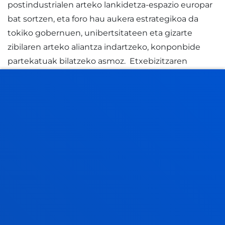
postindustrialen arteko lankidetza-espazio europar
bat sortzen, eta foro hau aukera estrategikoa da
tokiko gobernuen, unibertsitateen eta gizarte
zibilaren arteko aliantza indartzeko, konponbide
partekatuak bilatzeko asmoz. Etxebizitzaren
eskuraketa, pobrezia energetikoa, trantsizio
klimatikoa, aldaketa demografikoak eta bestelako
erronka batzuk konpontzeko, erantzun
koordinatuak eta ezagutzan oinarrituak behar
ditugu. Testuinguru horretan, UNIC aliantza
funtsezko tresna da berrikuntza akademikoa eta
hiri-esperientzia politika publiko eraldatzaile
bihurtzeko. Bilbok elkarlan hori bultzatzen
jarraitzeko konpromisoa berresten du, hiri
jasangarriagoak, inklusiboagoak eta etorkizunerako
prestatuagoak eraikitzeko bidean".