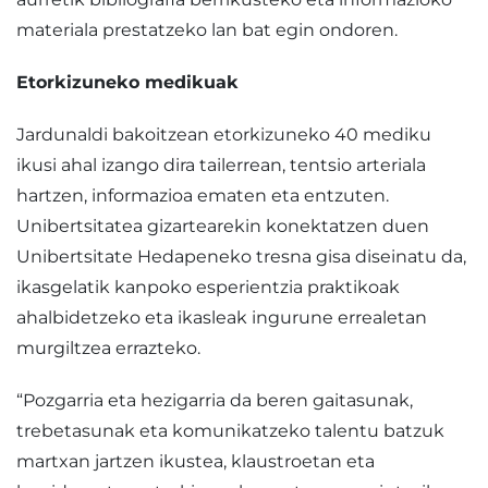
materiala prestatzeko lan bat egin ondoren.
Etorkizuneko medikuak
Jardunaldi bakoitzean etorkizuneko 40 mediku
ikusi ahal izango dira tailerrean, tentsio arteriala
hartzen, informazioa ematen eta entzuten.
Unibertsitatea gizartearekin konektatzen duen
Unibertsitate Hedapeneko tresna gisa diseinatu da,
ikasgelatik kanpoko esperientzia praktikoak
ahalbidetzeko eta ikasleak ingurune errealetan
murgiltzea errazteko.
“Pozgarria eta hezigarria da beren gaitasunak,
trebetasunak eta komunikatzeko talentu batzuk
martxan jartzen ikustea, klaustroetan eta