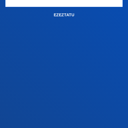
+34 943 326 600
Jarri gurekin harremanetan
EZEZTATU
Gasteizko egoitza
Ezagutu egoitza
+34 945 010 114
Jarri gurekin harremanetan
Madrilgo egoitza
Ezagutu egoitza
+34 915 77 61 89
Jarri gurekin harremanetan