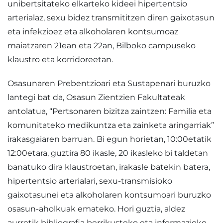
unibertsitateko elkarteko kideei hipertentsio
arterialaz, sexu bidez transmititzen diren gaixotasun
eta infekzioez eta alkoholaren kontsumoaz
maiatzaren 21ean eta 22an, Bilboko campuseko
klaustro eta korridoreetan.
Osasunaren Prebentzioari eta Sustapenari buruzko
lantegi bat da, Osasun Zientzien Fakultateak
antolatua, “Pertsonaren bizitza zaintzen: Familia eta
komunitateko medikuntza eta zainketa aringarriak”
irakasgaiaren barruan. Bi egun horietan, 10:00etatik
12:00etara, guztira 80 ikasle, 20 ikasleko bi taldetan
banatuko dira klaustroetan, irakasle batekin batera,
hipertentsio arterialari, sexu-transmisioko
gaixotasunei eta alkoholaren kontsumoari buruzko
osasun-aholkuak emateko. Hori guztia, aldez
aurretik bibliografia berrikusteko eta informazioko