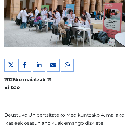
2026ko maiatzak 21
Bilbao
Deustuko Unibertsitateko Medikuntzako 4. mailako
ikasleek osasun aholkuak emango dizkiete