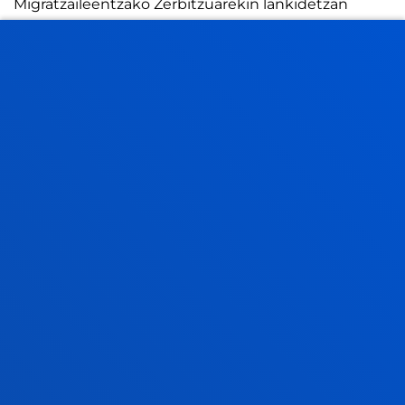
Migratzaileentzako Zerbitzuarekin lankidetzan
dihardu itsasoan migratzaileen itzulketen...
2026ko uztailak 21
-
Bilbao
Deustuko Unibertsitateko tesi batek enpresa
lidergoaren ideia birformateatzearen alde egin du,
eraldaketa digitalaren "alde ilunaren...
2026ko uztailak 17
-
Bilbao
Donostia-San Sebastián
Deustuko Unibertsitateak ikasle-egoitza berri bat
izango du Donostian
IKUSI ALBISTE GUZTIAK