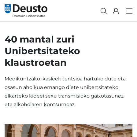
40 mantal zuri
Unibertsitateko
klaustroetan
Medikuntzako ikasleek tentsioa hartuko dute eta
osasun aholkua emango diete unibertsitateko
elkarteko kideei sexu transmisioko gaixotasunez
eta alkoholaren kontsumoaz.