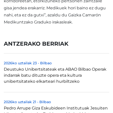
korridoreetan, etorkizuneko pertsonen zaintzaile
gisa jendea erakarriz. Medikuek hori baino ez dugu
nahi, eta ez da gutxi”, azaldu du Gaizka Camarón
Medikuntzako Graduko irakasleak.
ANTZERAKO BERRIAK
2026ko uztailak 23
-
Bilbao
Deustuko Unibertsitateak eta ABAO Bilbao Operak
indarrak batu dituzte opera eta kultura
unibertsitateko elkarteari hurbiltzeko
2026ko uztailak 21
-
Bilbao
Pedro Arrupe Giza Eskubideen Institutuak Jesuiten