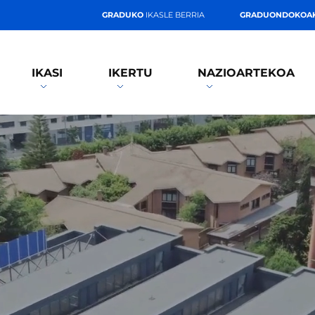
GRADUKO
IKASLE BERRIA
GRADUONDOKOA
IKASI
IKERTU
NAZIOARTEKOA