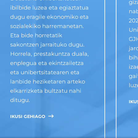
giz
ibilbide luzea eta egiaztatua
na
dugu eragile ekonomiko eta
202
sozialekiko harremanetan.
Uni
Eta bide horretatik
GJ
sakontzen jarraituko dugu.
jar
Horrela, prestakuntza duala,
bih
enplegua eta ekintzailetza
iza
eta unibertsitatearen eta
gai
lanbide heziketaren arteko
luz
elkarrizketa bultzatu nahi
ditugu.
IKU
IKUSI GEHIAGO