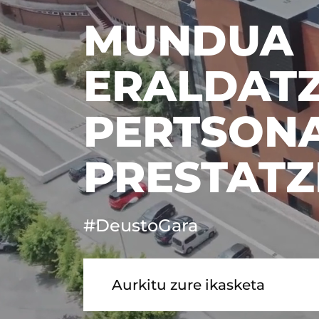
MUNDUA
ERALDAT
PERTSON
PRESTATZ
#DeustoGara