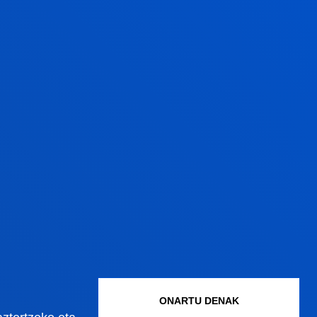
2026ko uztailak 17
-
Bilbao
Donostia-San Sebastián
Deustuko Unibertsitateak ikasle-egoitza ber
bat izango du Donostian
ONARTU DENAK