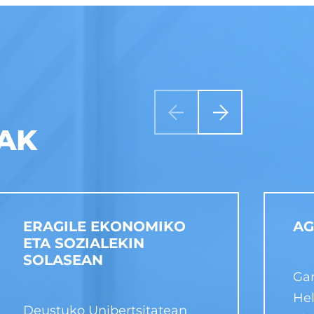
AK
ERAGILE EKONOMIKO
AG
ETA SOZIALEKIN
SOLASEAN
Gar
Hel
Deustuko Unibertsitatean