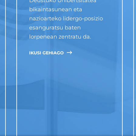
Deustuko Unibertsitatea
bikaintasunean eta
nazioarteko lidergo-posizio
esanguratsu baten
lorpenean zentratu da.
IKUSI GEHIAGO