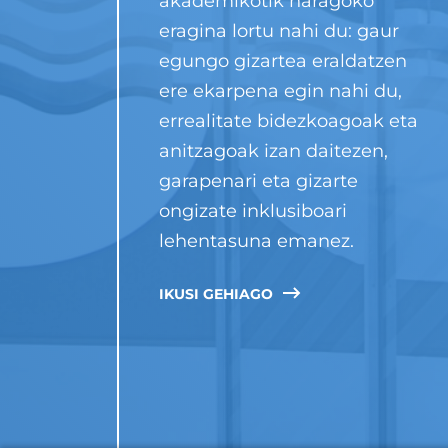
akademikotik haragoko
eragina lortu nahi du: gaur
egungo gizartea eraldatzen
ere ekarpena egin nahi du,
errealitate bidezkoagoak eta
anitzagoak izan daitezen,
garapenari eta gizarte
ongizate inklusiboari
lehentasuna emanez.
IKUSI GEHIAGO